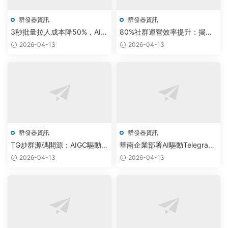
群發器資訊
群發器資訊
3秒批量拉人成本降50%，AI調
80%社群運營效率提升：揭秘
度助手重塑社群增長新範式
飛機群發器如何通過AIGC實現
2026-04-13
2026-04-13
自動化拉新與數據采集
群發器資訊
群發器資訊
TG炒群源碼開源：AIGC驅動智
華南企業部署AI驅動Telegram
能調度系統實現社群自動化管
采集系統，實現群發器報價透
2026-04-13
2026-04-13
理
明與智能調度