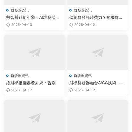
群發器資訊
群發器資訊
數智營銷新引擎：AI群發器如
傳統群發耗時費力？飛機群發
何驅動企業增長效率提升50%
器助手以智能調度引擎重塑數
2026-04-13
2026-04-12
智通信效率
群發器資訊
群發器資訊
紙飛機批量群發系統：告别手
飛機群發器融合AIGC技術，實
動群發，AI智能調度如何實現
現社群智能調度與自動化增長
2026-04-12
2026-04-12
效率倍增？