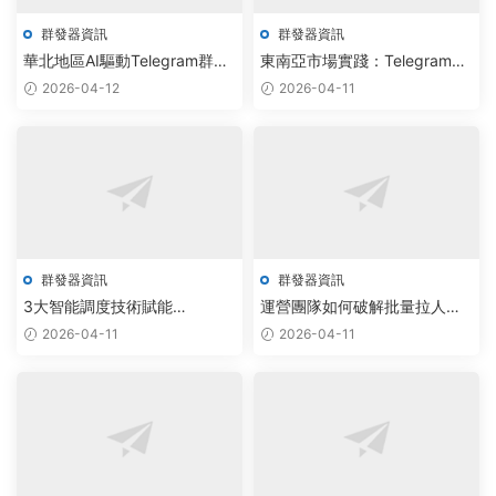
群發器資訊
群發器資訊
華北地區AI驅動Telegram群發
東南亞市場實踐：Telegram智
與采集方案實現智能協同新突
能調度系統如何重塑社群自動
2026-04-12
2026-04-11
破
化協作
群發器資訊
群發器資訊
3大智能調度技術賦能
運營團隊如何破解批量拉人難
Telegram社群：加群效率提升
題？AI大模型驅動紙飛機監聽
2026-04-11
2026-04-11
90%，用戶增長自動化
機器人實現智能調度