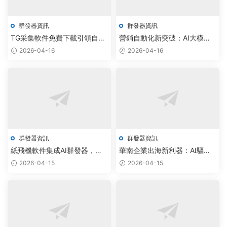
群發器資訊
群發器資訊
TG采集軟件免費下載引領自動
營銷自動化新突破：AI大模型
化新浪潮，飛機群發器與批量
驅動飛機群發器網頁版免費部
2026-04-16
2026-04-16
拉人腳本公司共築高效協同未
署
來
群發器資訊
群發器資訊
紙飛機軟件集成AI群發器，下
華南企業出海新利器：AI驅動
載量激增揭示雲端智能調度新
飛機群發器與采集工具實現智
2026-04-15
2026-04-15
趨勢
能觸達