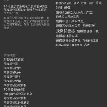
通過
群發器破解版
營銷
這個
軟件
TG批量加群系統永久版部署AI調度，
領域
飛機
飛機群發器驅動企業獲客效率躍升
飛機批量拉人源碼工作室
2026年8月8日
飛機拉人系統采購
在數字化浪潮奔湧向前的新時代，智
飛機私信工具永久版
能營銷工具正以前所未有的速度重塑
企業獲客模式。作爲行業領先的智能
飛機私信腳本公司
飛機群發
營銷...
飛機群發器
飛機群發器下載
飛機群發器源碼
飛機群發器破解版
飛機群發工具
飛機群采集工具永久版
高效
友情鏈接：
刺客破解工作室
飛機群發器
飛機群發軟件
飛機群發助手
飛機群發腳本
飛機群發營銷
飛機群發器破解版
TG群發器破解版
telegram群發器破解版
電報群發器破解版
飛機群發軟件破解版
飛機群發器破解版