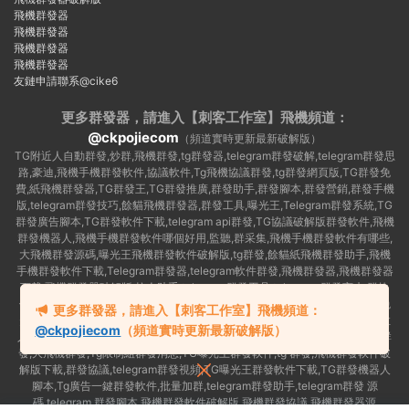
飛機群發器
飛機群發器
飛機群發器
飛機群發器
友鏈申請聯系@cike6
更多群發器，請進入【刺客工作室】
飛機頻道：
@ckpojiecom
（頻道實時更新最新破解版）
TG附近人自動群發,炒群,飛機群發,tg群發器,telegram群發破解,telegram群發思
路,豪迪,飛機手機群發軟件,協議軟件,Tg飛機協議群發,tg群發網頁版,TG群發免
費,紙飛機群發器,TG群發王,TG群發推廣,群發助手,群發腳本,群發營銷,群發手機
版,telegram群發技巧,餘貓飛機群發器,群發工具,曝光王,Telegram群發系統,TG
群發廣告腳本,TG群發軟件下載,telegram api群發,TG協議破解版群發軟件,飛機
群發機器人,飛機手機群發軟件哪個好用,監聽,群采集,飛機手機群發軟件有哪些,
大飛機群發源碼,曝光王飛機群發軟件破解版,tg群發,餘貓紙飛機群發助手,飛機
手機群發軟件下載,Telegram群發器,telegram軟件群發,飛機群發器,飛機群發器
下載,飛機群發器破解版,拉人助手,telegram群發工具,telegram 群發言,加群軟
件,Telegram怎麽群發,協議号注冊機,TG機器人群發消息,群發軟件,tg群發器免
更多群發器，請進入【刺客工作室】飛機頻道：
費版,私信軟件,tg群發廣告,telegram群發規則,telegram群發,telegram 群發,拉
@ckpojiecom
（頻道實時更新最新破解版）
人軟件,telegram批量群發,群發器破解版,曝光王飛機群發軟件,telegram自動群
發,大飛機群發,Tg限制組群發消息,TG曝光王群發軟件,tg 群發,飛機群發軟件破
解版下載,群發協議,telegram群發視頻,TG曝光王群發軟件下載,TG群發機器人
腳本,Tg廣告一鍵群發軟件,批量加群,telegram群發助手,telegram群發 源
碼,telegram 群發腳本,飛機群發軟件破解版,飛機群發協議,飛機群發器源