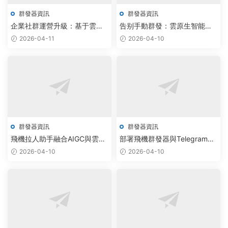
群發器資訊
群發器資訊
企業社群運營升級：基于雲原
告别手動群發：雲原生智能調
生AI的Telegram智能調度系統
度如何重塑飛機批量私信工具
2026-04-11
2026-04-10
實現合規數據采集
價格體系
群發器資訊
群發器資訊
飛機拉人助手融合AIGC與雲原
部署飛機群發器與Telegram拉
生，實現社群運營成本降低
人助手，AI智能調度實現社群
2026-04-10
2026-04-10
40%
用戶增長自動化