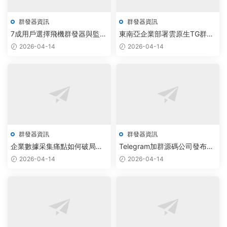
群發器資訊
群發器資訊
7成用戶選擇飛機群發器與監聽
東南亞企業部署雲原生TG群發
機器人，TG腳本價格透明化驅
器，AI智能調度實現跨境業務
2026-04-14
2026-04-14
動航空軟件智能升級
自動化增長
群發器資訊
群發器資訊
企業數據采集痛點如何破局？
Telegram加群源碼公司發布智
TG公司飛機群發器以智能調度
能調度系統，免費下載飛機群
2026-04-14
2026-04-14
引擎驅動雲端自動化
發器實現自動化增長