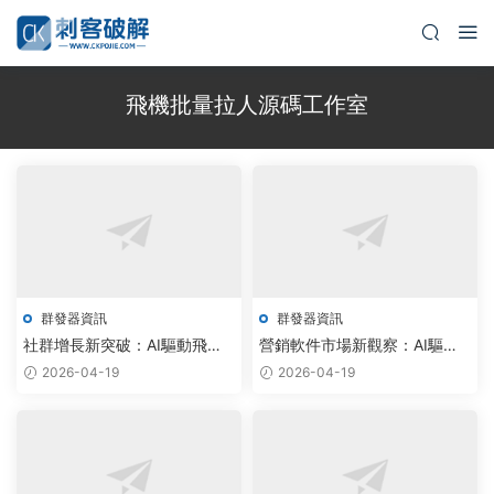
飛機批量拉人源碼工作室
群發器資訊
群發器資訊
社群增長新突破：AI驅動飛機
營銷軟件市場新觀察：AI驅動
拉人機器人實現高效自動化引
群發器如何實現降本增效
2026-04-19
2026-04-19
流