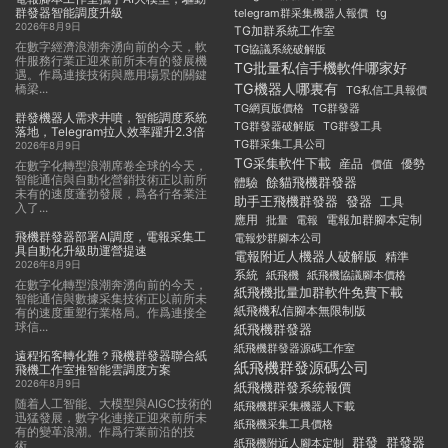
群發器智能調度升級
telegram群采集機器人報價
tg
2026年8月9日
TG加群系統工作室
在數字經濟浪潮奔湧向前的今天，軟
TG協議系統破解版
件服務行業正迎來前所未有的發展機
TG批量私信手機軟件哪家好
遇。作爲連接技術與應用場景的關鍵
TG機器人哪裏有
橋梁...
TG私信工具報價
TG群發器
TG網頁版價格
群發機器人需求井噴，智能調度系統
TG群發器破解版
TG群發工具
落地，Telegram拉人效率躍升2.3倍
TG群采集工具公司
2026年8月9日
TG采集軟件下載
産品
優勢
價值
在數字化轉型浪潮席卷全球的今天，
智能通信與自動化營銷技術正以前所
餘貓飛機群發器
體驗
未有的速度蓬勃發展，爲各行各業注
助手王飛機群發器
發器
工具
入了...
應用
電報加群腳本定制
批量
電報
飛機群發器部署AI調度，電報采集工
電報炒群腳本公司
具自動化升級助運營提速
電報附近人機器人破解版
精準
2026年8月9日
系統
紙飛機
紙飛機協議腳本價格
在數字化轉型浪潮奔湧向前的今天，
紙飛機批量加群軟件免費下載
智能通信與數據采集技術正以前所未
紙飛機私信腳本無限制版
有的速度重塑行業格局。作爲連接全
球信...
紙飛機群發器
紙飛機群發器源碼工作室
遠程拓客轉化難？飛機群發器聯合紙
紙飛機群發源碼公司
飛機工作室推智能雲調度方案
2026年8月9日
紙飛機群發系統報價
随着人工智能、大模型與AIGC技術的
紙飛機群采集機器人下載
迅猛發展，數字化連接正迎來前所未
紙飛機采集工具價格
有的變革浪潮。作爲行業前沿的技
群發
群發器
紙飛機附近人腳本定制
術...