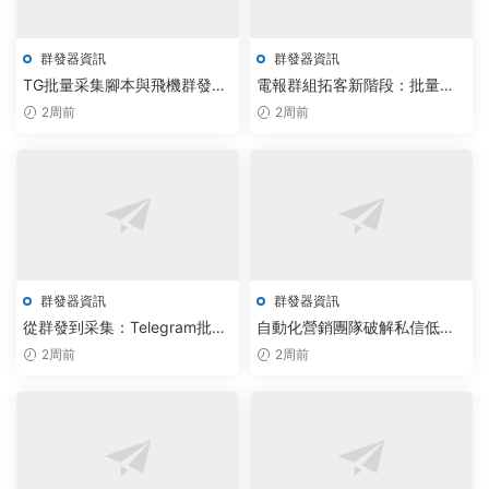
群發器資訊
群發器資訊
TG批量采集腳本與飛機群發器
電報群組拓客新階段：批量拉
落地雲原生架構，Telegram網
人源碼實現私域精準觸達
2周前
2周前
頁版群發效率提升300%
群發器資訊
群發器資訊
從群發到采集：Telegram批量
自動化營銷團隊破解私信低效
助手完成智能調度部署，效率
難題：電報群發器與AI監聽助
2周前
2周前
提升300%
手成全新引擎