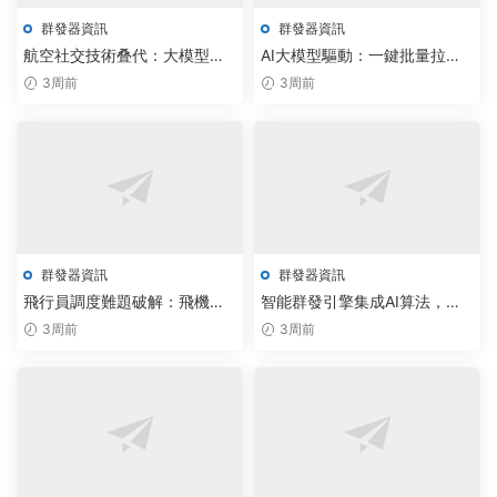
群發器資訊
群發器資訊
航空社交技術叠代：大模型賦
AI大模型驅動：一鍵批量拉新
能飛機拉人網頁版免費下載上
與私信方案實現300%客戶觸達
3周前
3周前
線
效率躍升
群發器資訊
群發器資訊
飛行員調度難題破解：飛機群
智能群發引擎集成AI算法，批
發器與監聽機器人實現智能實
量加群效率提升300%
3周前
3周前
時響應