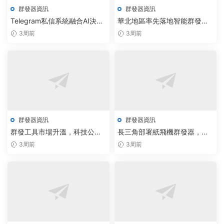
群發器資訊
群發器資訊
Telegram私信系統融合AI決
華北地區率先落地智能群發與
策，實現消息投遞效率提升
電報協議系統，自動化調度賦
3周前
3周前
300%
能通信行業
群發器資訊
群發器資訊
群發工具市場升溫，科技公司
長三角部署紙飛機群發器，雲
以AIGC調度技術推飛機批量采
端監聽腳本報價落地引行業變
3周前
3周前
集無限制版
革