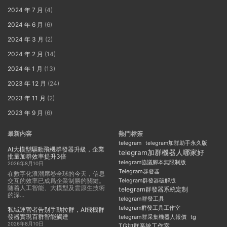
2024 年 7 月
(4)
2024 年 6 月
(6)
2024 年 3 月
(2)
2024 年 2 月
(14)
2024 年 1 月
(13)
2023 年 12 月
(24)
2023 年 11 月
(2)
2023 年 9 月
(6)
最新内容
熱門标簽
telegram
telegram加群助手永久版
AI大模型驅動飛機群發器升級，企業
telegram加群機器人哪家好
批量加群效率提升3倍
telegram協議腳本無限制版
2026年8月10日
Telegram群發器
在數字化浪潮席卷全球的今天，信息
交互的效率已成爲企業制勝的關鍵。
Telegram群發器破解版
随着人工智能、大模型及雲原生技術
telegram群發器系統定制
的深...
telegram群發工具
telegram群發工具工作室
私域運營者告别手動拉群，AI飛機群
發器實現百群智能觸達
telegram群采集機器人報價
tg
2026年8月10日
TG加群系統工作室