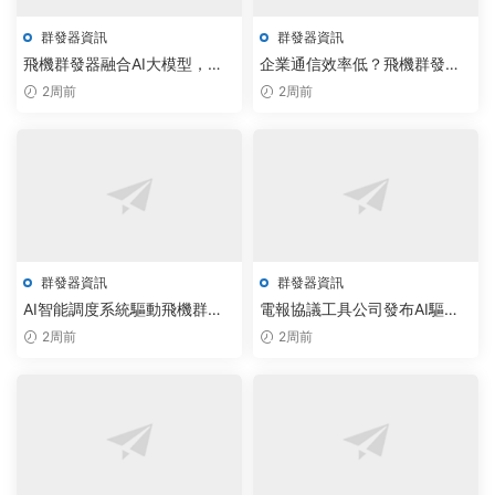
群發器資訊
群發器資訊
飛機群發器融合AI大模型，破
企業通信效率低？飛機群發器
解版軟件實現調度效率躍升
與TG群發器免費下載用AI大模
2周前
2周前
35%
型一鍵解決
群發器資訊
群發器資訊
AI智能調度系統驅動飛機群發
電報協議工具公司發布AI驅動
器破解版升級，企業精準觸達
的紙飛機批量群發助手，智能
2周前
2周前
效率提升300%
調度效率提升300%