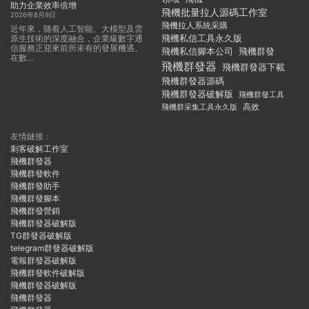
助力企業效率倍增
飛機批量拉人源碼工作室
2026年8月9日
飛機拉人系統采購
近年來，随着人工智能、大模型及雲
飛機私信工具永久版
原生技術的深度融合，企業級數字通
信服務正迎來前所未有的發展機遇。
飛機私信腳本公司
飛機群發
在數...
飛機群發器
飛機群發器下載
飛機群發器源碼
飛機群發器破解版
飛機群發工具
飛機群采集工具永久版
高效
友情鏈接：
刺客破解工作室
飛機群發器
飛機群發軟件
飛機群發助手
飛機群發腳本
飛機群發營銷
飛機群發器破解版
TG群發器破解版
telegram群發器破解版
電報群發器破解版
飛機群發軟件破解版
飛機群發器破解版
飛機群發器