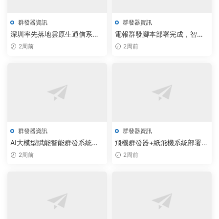
群發器資訊
群發器資訊
深圳率先落地雲原生通信系
電報群發腳本部署完成，智能
統，AI大模型驅動群發器與無
調度私信系統助企業效率提升
2周前
2周前
限制私信機器人同步上線
30%
群發器資訊
群發器資訊
AI大模型賦能智能群發系統，
飛機群發器+紙飛機系統部署AI
紙飛機協議機器人報價引領通
大模型，智能通信自動化效率
2周前
2周前
信新趨勢
提升3倍