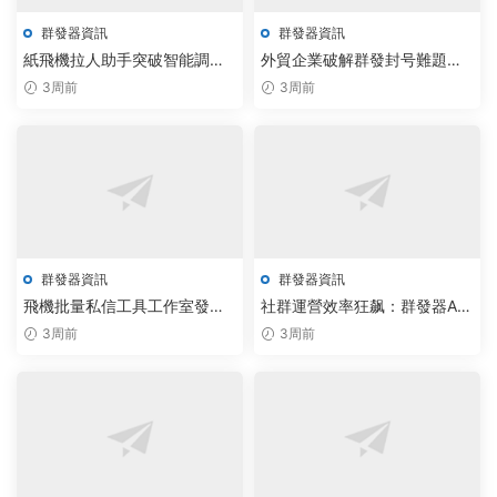
群發器資訊
群發器資訊
紙飛機拉人助手突破智能調
外貿企業破解群發封号難題：
度，飛機群發器實現300%社群
智能飛機采集與電報機器人自
3周前
3周前
增長效能
動化方案
群發器資訊
群發器資訊
飛機批量私信工具工作室發布
社群運營效率狂飙：群發器AI
免費方案 實現群發效率提升
決策系統實現300%拉升
3周前
3周前
200%