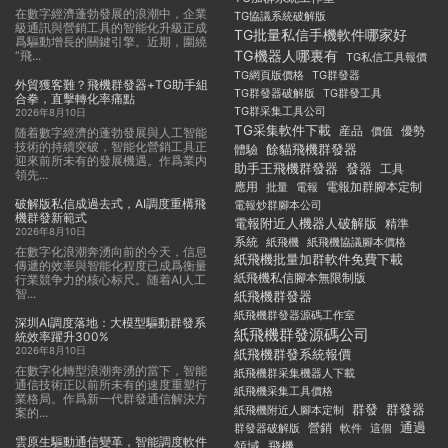
在數字經濟蓬勃發展的浪潮中，企業
TG協議系統破解版
級通訊與營銷工具的智能化升級正成
TG批量私信手機軟件哪家好
爲驅動增長的關鍵引擎。近期，圍繞
TG機器人哪裏有
“飛...
TG私信工具報價
TG群發器
TG網頁版價格
外貿獲客難？飛機群發器+TG助手組
TG群發器破解版
TG群發工具
合拳，直擊轉化率痛點
TG群采集工具公司
2026年8月10日
TG采集軟件下載
産品
優勢
價值
随着數字經濟的蓬勃發展與人工智能
技術的持續突破，智能化營銷工具正
餘貓飛機群發器
體驗
迎來前所未有的發展機遇。作爲業内
助手王飛機群發器
發器
工具
領先...
應用
電報加群腳本定制
批量
電報
破解版私信成過去式，AI調度重構飛
電報炒群腳本公司
機群發新範式
電報附近人機器人破解版
精準
2026年8月10日
系統
紙飛機
紙飛機協議腳本價格
在數字化浪潮奔湧向前的今天，信息
紙飛機批量加群軟件免費下載
傳遞的效率與智能化程度已成爲衡量
紙飛機私信腳本無限制版
行業競争力的核心标尺。随着AI人工
智...
紙飛機群發器
紙飛機群發器源碼工作室
深圳AI調度落地：大模型驅動群發系
紙飛機群發源碼公司
統效率躍升300%
2026年8月10日
紙飛機群發系統報價
在數字化轉型浪潮奔湧的當下，智能
紙飛機群采集機器人下載
通信技術正以前所未有的速度重塑行
紙飛機采集工具價格
業格局。作爲新一代群發通信解決方
群發
群發器
紙飛機附近人腳本定制
案的...
通過
群發器破解版
營銷
這個
軟件
雲原生驅動通信變革，智能調度軟件
領域
飛機