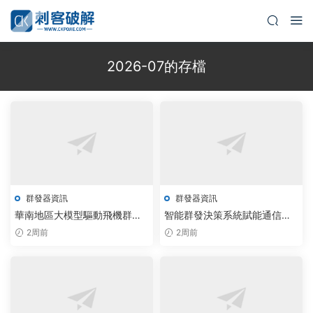
2026-07的存檔
群發器資訊
群發器資訊
華南地區大模型驅動飛機群發
智能群發決策系統賦能通信行
器與電報群發軟件實現精準營
業實現效率躍升
2周前
2周前
銷突破