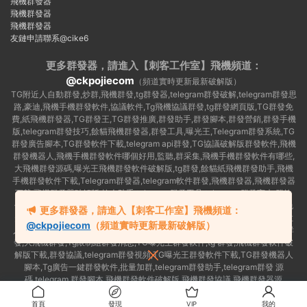
飛機群發器
飛機群發器
飛機群發器
友鏈申請聯系@cike6
更多群發器，請進入【刺客工作室】
飛機頻道：
@ckpojiecom
（頻道實時更新最新破解版）
TG附近人自動群發,炒群,飛機群發,tg群發器,telegram群發破解,telegram群發思
路,豪迪,飛機手機群發軟件,協議軟件,Tg飛機協議群發,tg群發網頁版,TG群發免
費,紙飛機群發器,TG群發王,TG群發推廣,群發助手,群發腳本,群發營銷,群發手機
版,telegram群發技巧,餘貓飛機群發器,群發工具,曝光王,Telegram群發系統,TG
群發廣告腳本,TG群發軟件下載,telegram api群發,TG協議破解版群發軟件,飛機
群發機器人,飛機手機群發軟件哪個好用,監聽,群采集,飛機手機群發軟件有哪些,
大飛機群發源碼,曝光王飛機群發軟件破解版,tg群發,餘貓紙飛機群發助手,飛機
手機群發軟件下載,Telegram群發器,telegram軟件群發,飛機群發器,飛機群發器
下載,飛機群發器破解版,拉人助手,telegram群發工具,telegram 群發言,加群軟
件,Telegram怎麽群發,協議号注冊機,TG機器人群發消息,群發軟件,tg群發器免
更多群發器，請進入【刺客工作室】飛機頻道：
費版,私信軟件,tg群發廣告,telegram群發規則,telegram群發,telegram 群發,拉
@ckpojiecom
（頻道實時更新最新破解版）
人軟件,telegram批量群發,群發器破解版,曝光王飛機群發軟件,telegram自動群
發,大飛機群發,Tg限制組群發消息,TG曝光王群發軟件,tg 群發,飛機群發軟件破
解版下載,群發協議,telegram群發視頻,TG曝光王群發軟件下載,TG群發機器人
腳本,Tg廣告一鍵群發軟件,批量加群,telegram群發助手,telegram群發 源
碼,telegram 群發腳本,飛機群發軟件破解版,飛機群發協議,飛機群發器源
碼,telegram 群發工具,如何群發telegram,TG群發器
首頁
發現
VIP
我的