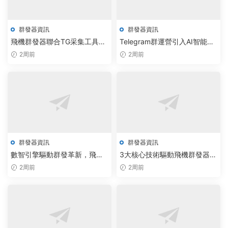
群發器資訊
群發器資訊
飛機群發器聯合TG采集工具免
Telegram群運營引入AI智能調
費版，加速智能通信系統自動
度，破解版腳本實現自動化增
2周前
2周前
化部署
長
群發器資訊
群發器資訊
數智引擎驅動群發革新，飛機
3大核心技術驅動飛機群發器實
群發器與Telegram批量加群源
現效率飙升與成本下降
2周前
2周前
碼搶占市場先機