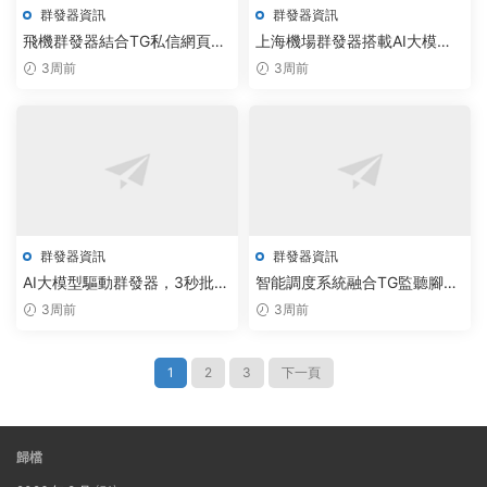
群發器資訊
群發器資訊
飛機群發器結合TG私信網頁版
上海機場群發器搭載AI大模
定制，3大技術突破破解版源碼
型，實現精準營銷效率提升
3周前
3周前
驅動智能通信升級
300%
群發器資訊
群發器資訊
AI大模型驅動群發器，3秒批量
智能調度系統融合TG監聽腳
拉人引爆社群增長
本，自動化通信方案賦能行業
3周前
3周前
升級
1
2
3
下一頁
歸檔