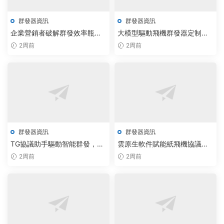
群發器資訊
群發器資訊
企業營銷者破解群發效率瓶頸
大模型驅動飛機群發器定制，
飛機群發器與電報助手實現AI
TG源碼調度實現通信效率倍增
2周前
2周前
實時響應
群發器資訊
群發器資訊
TG協議助手驅動智能群發，飛
雲原生軟件賦能紙飛機協議：
機批量加群軟件無限制版助力
企業智能群發效率躍升300%
2周前
2周前
通信效率翻倍