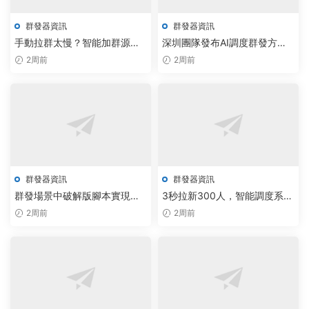
群發器資訊
群發器資訊
手動拉群太慢？智能加群源碼
深圳團隊發布AI調度群發方
無限制版以AI調度實現千群秒
案，電報加群網頁版效率提升5
2周前
2周前
級擴容
倍
群發器資訊
群發器資訊
群發場景中破解版腳本實現智
3秒拉新300人，智能調度系統
能調度，破解軟件用戶告别手
重塑群發效率新标杆
2周前
2周前
動采集難題