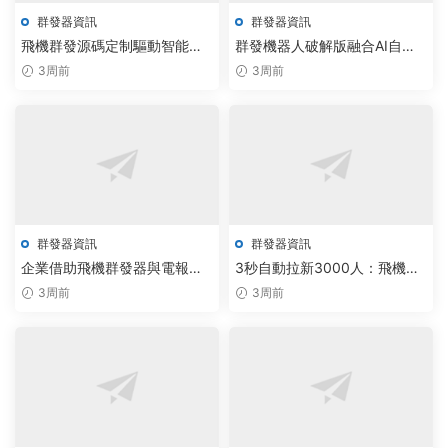
群發器資訊
群發器資訊
飛機群發源碼定制驅動智能通
群發機器人破解版融合AI自主
信，2024年實現實時響應新突
學習，重塑社群運營新效率
3周前
3周前
破
群發器資訊
群發器資訊
企業借助飛機群發器與電報機
3秒自動拉新3000人：飛機群
器人，實現智能通信效率躍升
發器與TG協議工具無限制版實
3周前
3周前
200%
現智能增長