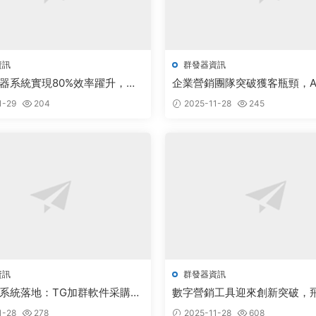
資訊
群發器資訊
器系統實現80%效率躍升，電
企業營銷團隊突破獲客瓶頸，A
具采購成本驟降
Telegram批量群發系統實現
1-29
204
2025-11-28
245
資訊
群發器資訊
系統落地：TG加群軟件采購實
數字營銷工具迎來創新突破，
社群管理
器與電報炒群軟件開啓行業新
1-28
278
2025-11-28
608