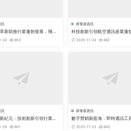
資訊
群發器資訊
革新助推行業蓬勃發展，飛機
科技創新引領航空通訊産業蓬
電報群發器源碼無限制版引領
1-24
903
2025-11-24
982
遇
資訊
群發器資訊
新紀元：技術創新引領行業蓬
數字營銷新藍海：即時通訊工
來創新突破
1-24
601
2025-11-23
840