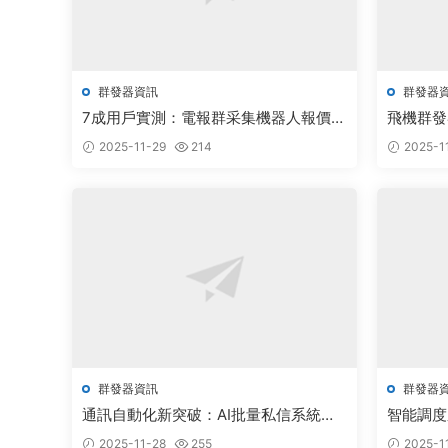
群發器資訊
群發器
7成用戶實測：電報群采集機器人報價優
飛機群發
化，免費源碼提升3倍觸達效率
報采集工
2025-11-29
214
2025-1
群發器資訊
群發器
通訊自動化新突破：AI批量私信系統實
智能調度
現零限制智能觸達
現自動化
2025-11-28
255
2025-1