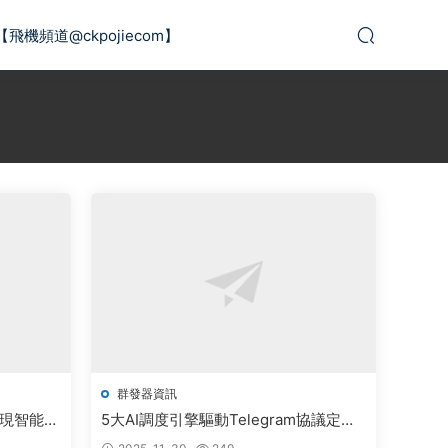
【飛機頻道@ckpojiecom】
群發器資訊
實現智能社
5大AI調度引擎驅動Telegram協議定
制，實現智能通訊系統90%自動化部署