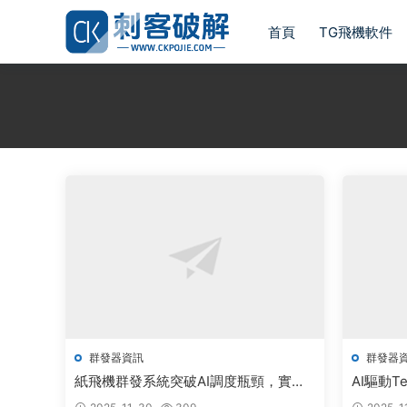
首頁
TG飛機軟件
群發器資訊
群發器
紙飛機群發系統突破AI調度瓶頸，實現
AI驅動T
毫秒級精準觸達
人系統實