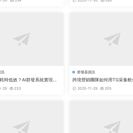
1-30
254
2025-11-30
265
資訊
群發器資訊
耗時低效？AI群發系統實現千
跨境營銷團隊如何用TG采集軟
度
破獲客瓶頸
1-29
233
2025-11-29
205