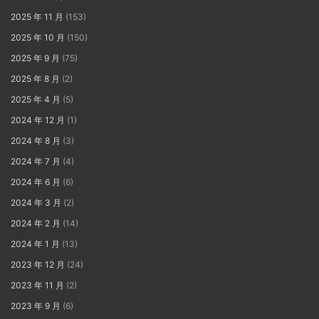
2025 年 11 月
(153)
2025 年 10 月
(150)
2025 年 9 月
(75)
2025 年 8 月
(2)
2025 年 4 月
(5)
2024 年 12 月
(1)
2024 年 8 月
(3)
2024 年 7 月
(4)
2024 年 6 月
(6)
2024 年 3 月
(2)
2024 年 2 月
(14)
2024 年 1 月
(13)
2023 年 12 月
(24)
2023 年 11 月
(2)
2023 年 9 月
(6)