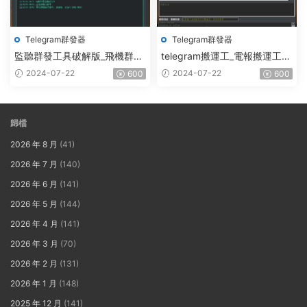
Telegram群發器
Telegram群發器
監聽群發工具破解版_飛機群發,
telegram搬運工_電報搬運工_
協議軟件,群發助手,群發工
電報克隆_電報資源批量搬運
2024-07-22
2024-07-22
600
600
具,tg群發
歸檔
2026 年 8 月
(41)
2026 年 7 月
(140)
2026 年 6 月
(141)
2026 年 5 月
(144)
2026 年 4 月
(141)
2026 年 3 月
(70)
2026 年 2 月
(131)
2026 年 1 月
(148)
2025 年 12 月
(141)