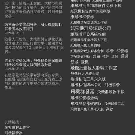
系統
紙飛機
紙飛機協議腳本價格
近年來，随着人工智能、大模型與雲
紙飛機批量加群軟件免費下載
原生技術的深度融合，數字通信領域
紙飛機私信腳本無限制版
迎來前所未有的發展機遇。以飛機群
發器...
紙飛機群發器
紙飛機群發器源碼工作室
珠三角企業營銷升級：AI大模型驅動
紙飛機群發源碼公司
群發腳本效率躍升
2026年8月8日
紙飛機群發系統報價
随着人工智能、大模型與自動化技術
紙飛機群采集機器人下載
加速滲透企業級服務市場，飛機群發
紙飛機采集工具價格
器及其配套的TG批量拉人手機軟件與
群發
群發器
紙飛機附近人腳本定制
腳...
通過
群發器破解版
營銷
這個
軟件
雲原生架構落地：飛機群發器賦能紙
領域
飛機
飛機炒群機器人報價體系升級
飛機批量拉人源碼工作室
2026年8月7日
飛機拉人系統采購
在數字化轉型浪潮奔湧向前的今天，
飛機私信工具永久版
智能通信技術與自動化交互方案正以
前所未有的速度重塑企業運營格局。
飛機私信腳本公司
飛機群發
作爲...
飛機群發器
飛機群發器下載
飛機群發器源碼
飛機群發器破解版
飛機群發工具
飛機群采集工具永久版
高效
友情鏈接：
刺客破解工作室
飛機群發器