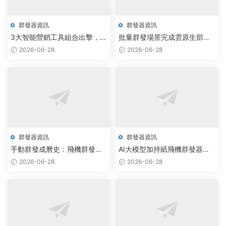
群發器資訊
群發器資訊
3大智能營銷工具組合出擊，自
批量群發場景完成雲原生部
動化群發引爆200%用戶觸達效
署，TG免費版領跑智能調度新
2026-06-28
2026-06-28
率
階段
群發器資訊
群發器資訊
手動群發成曆史：飛機群發器
AI大模型加持紙飛機群發器網
+TG私信機器人免費版如何實
頁版定制方案，自動化效率提
2026-06-28
2026-06-28
現10倍效率躍升
升300%