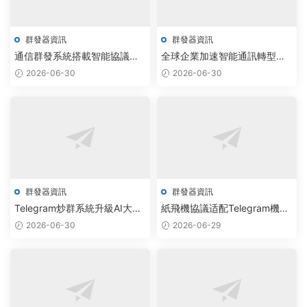
群發器資訊
群發器資訊
通信群發系統搭載智能協議工
全球企業加速智能通訊轉型，
具，實現跨平台群控效率提升
飛機群發器攜手電報助手推出
2026-06-30
2026-06-30
300%
高效群發方案
群發器資訊
群發器資訊
Telegram炒群系統升級AI大模
紙飛機協議适配Telegram機器
型，群發效率提升300%
人，智能群發器激活通信效率
2026-06-30
2026-06-29
提升300%