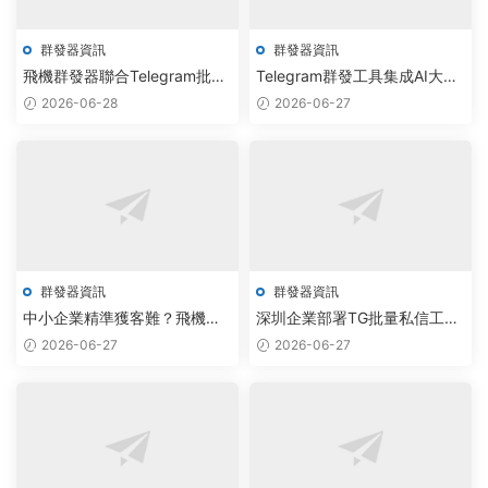
群發器資訊
群發器資訊
飛機群發器聯合Telegram批量
Telegram群發工具集成AI大模
采集系統免費下載，實現智能
型，驅動企業營銷效率飙升
2026-06-28
2026-06-27
拉人自動化
300%
群發器資訊
群發器資訊
中小企業精準獲客難？飛機群
深圳企業部署TG批量私信工
發器與私信源碼免費下載給出
具，自動化調度實現客戶轉化
2026-06-27
2026-06-27
智能破解方案
率提升40%