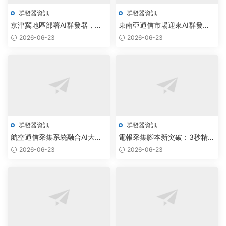
群發器資訊
群發器資訊
京津冀地區部署AI群發器，精
東南亞通信市場迎來AI群發技
準拉動航空社群生态增長
術落地，Telegram智能私信工
2026-06-23
2026-06-23
具日處理量飙升300%
群發器資訊
群發器資訊
航空通信采集系統融合AI大模
電報采集腳本新突破：3秒精準
型，破解版源碼驅動智能群發
分發，解鎖金融營銷高效引擎
2026-06-23
2026-06-23
升級