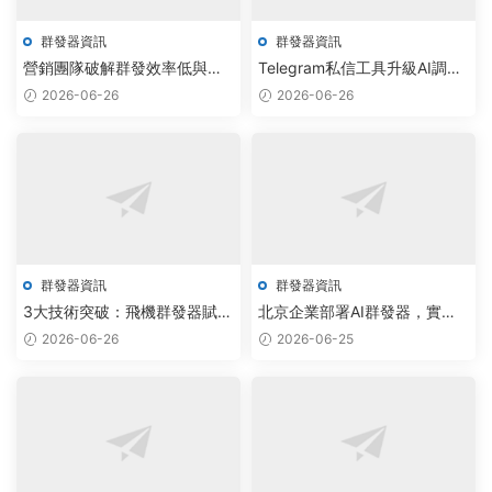
群發器資訊
群發器資訊
營銷團隊破解群發效率低與數
Telegram私信工具升級AI調
據采集難，飛機群發器+TG采
度，雲原生架構實現智能群發
2026-06-26
2026-06-26
集定制方案落地
98%觸達率
群發器資訊
群發器資訊
3大技術突破：飛機群發器賦能
北京企業部署AI群發器，實現
Telegram群采集工具報價新生
電報加群工具報價透明化
2026-06-26
2026-06-25
态