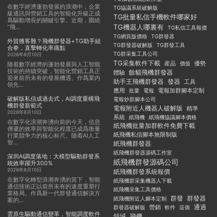
在數字經濟蓬勃發展的浪潮中，企業
TG協議系統破解版
級通訊與營銷工具的智能化升級正成
TG批量私信手機軟件哪家好
爲驅動增長的關鍵引擎。近期，圍繞
TG機器人哪裏有
“飛...
TG私信工具報價
TG群發器
TG網頁版價格
外貿獲客難？飛機群發器+TG助手組
TG群發器破解版
TG群發工具
合拳，直擊轉化率痛點
TG群采集工具公司
2026年8月10日
TG采集軟件下載
産品
優勢
價值
随着數字經濟的蓬勃發展與人工智能
技術的持續突破，智能化營銷工具正
餘貓飛機群發器
體驗
迎來前所未有的發展機遇。作爲業内
助手王飛機群發器
發器
工具
領先...
應用
電報加群腳本定制
批量
電報
破解版私信成過去式，AI調度重構飛
電報炒群腳本公司
機群發新範式
電報附近人機器人破解版
精準
2026年8月10日
系統
紙飛機
紙飛機協議腳本價格
在數字化浪潮奔湧向前的今天，信息
紙飛機批量加群軟件免費下載
傳遞的效率與智能化程度已成爲衡量
紙飛機私信腳本無限制版
行業競争力的核心标尺。随着AI人工
智...
紙飛機群發器
紙飛機群發器源碼工作室
深圳AI調度落地：大模型驅動群發系
紙飛機群發源碼公司
統效率躍升300%
2026年8月10日
紙飛機群發系統報價
在數字化轉型浪潮奔湧的當下，智能
紙飛機群采集機器人下載
通信技術正以前所未有的速度重塑行
紙飛機采集工具價格
業格局。作爲新一代群發通信解決方
群發
群發器
紙飛機附近人腳本定制
案的...
通過
群發器破解版
營銷
這個
軟件
雲原生驅動通信變革，智能調度軟件
領域
飛機