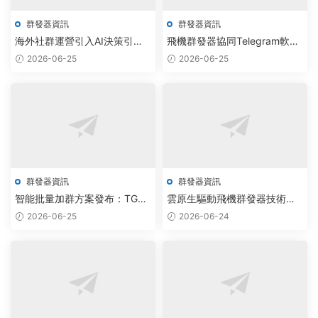
群發器資訊
群發器資訊
海外社群運營引入AI決策引
飛機群發器協同Telegram軟件
擎，三大自動化工具實現300%
定價，部署AI自動化系統實現
2026-06-25
2026-06-25
效率躍升
企業協作升級
群發器資訊
群發器資訊
智能批量加群方案發布：TG協
雲原生驅動飛機群發器技術突
議腳本實現90%自動化效率突
破，電報批量加群效率提升
2026-06-25
2026-06-24
破
300%