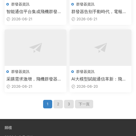
群發器資訊
群發器資訊
智能通信平台集成飛機群發與
群發器告别手動時代，電報工
電報監聽，助力行業自動化升
具與紙飛機免費版重構智能通
2026-06-21
2026-06-21
級
信
群發器資訊
群發器資訊
采購需求激增，飛機群發器與
AI大模型賦能通信革新：飛機
TG加群助手驅動智能通訊新升
群發器實現Telegram私信腳本
2026-06-21
2026-06-20
級
無限制版突破
1
2
3
下一頁
歸檔