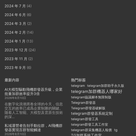
2024 年 7 月
(4)
2024 年 6 月
(6)
2024 年 3 月
(2)
2024 年 2 月
(14)
2024 年 1 月
(13)
2023 年 12 月
(24)
2023 年 11 月
(2)
2023 年 9 月
(6)
最新内容
熱門标簽
telegram
telegram加群助手永久版
AI大模型驅動飛機群發器升級，企業
telegram加群機器人哪家好
批量加群效率提升3倍
telegram協議腳本無限制版
2026年8月10日
Telegram群發器
在數字化浪潮席卷全球的今天，信息
交互的效率已成爲企業制勝的關鍵。
Telegram群發器破解版
随着人工智能、大模型及雲原生技術
telegram群發器系統定制
的深...
telegram群發工具
telegram群發工具工作室
私域運營者告别手動拉群，AI飛機群
發器實現百群智能觸達
telegram群采集機器人報價
tg
2026年8月10日
TG加群系統工作室