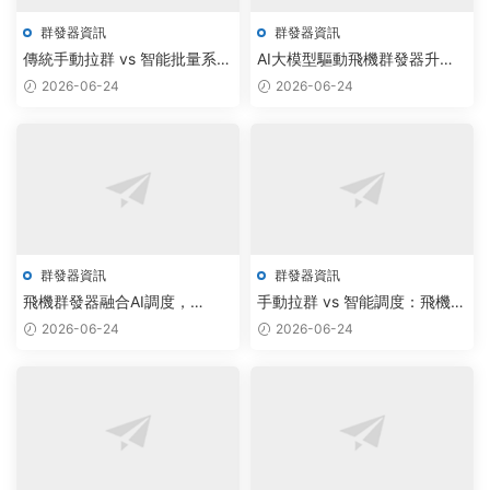
群發器資訊
群發器資訊
傳統手動拉群 vs 智能批量系
AI大模型驅動飛機群發器升
統：Telegram群發器助手免費
級，企業批量消息發送效率提
2026-06-24
2026-06-24
版颠覆營銷效率
升300%
群發器資訊
群發器資訊
飛機群發器融合AI調度，
手動拉群 vs 智能調度：飛機群
Telegram群發軟件下載量突破
發器與電報機器人工作室賦能
2026-06-24
2026-06-24
百萬
通信新效率