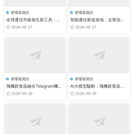
群發器資訊
群發器資訊
全球通信升級催生新工具：無
智能通信新規落地，企業加速
限制版群發器落地Telegram系
部署飛機群發器與Telegram拉
2026-06-27
2026-06-27
統工作室
人軟件
群發器資訊
群發器資訊
飛機群發器融合Telegram機器
AI大模型驅動：飛機群發器與
人采購，驅動企業精準獲客效
電報拉人腳本實現Telegram群
2026-06-26
2026-06-26
率飙升
組自動化運營