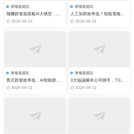
群發器資訊
群發器資訊
飛機群發器搭載AI大模型，私
人工加群效率低？智能電報加
信腳本自動化部署覆蓋10萬用
群源碼公司用AI大模型實現3倍
2026-06-23
2026-06-22
戶
自動化增長
群發器資訊
群發器資訊
舊式群發效率低，AI智能群控
3大協議腳本公司聯手，TG批
方案破解TG群發瓶頸
量采集源碼降價40%
2026-06-22
2026-06-22