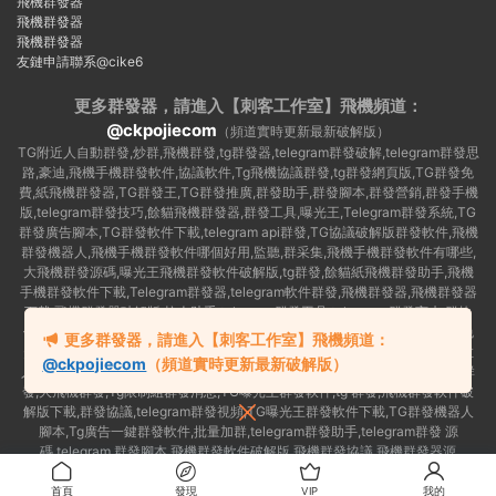
飛機群發器
飛機群發器
飛機群發器
友鏈申請聯系@cike6
更多群發器，請進入【刺客工作室】
飛機頻道：
@ckpojiecom
（頻道實時更新最新破解版）
TG附近人自動群發,炒群,飛機群發,tg群發器,telegram群發破解,telegram群發思
路,豪迪,飛機手機群發軟件,協議軟件,Tg飛機協議群發,tg群發網頁版,TG群發免
費,紙飛機群發器,TG群發王,TG群發推廣,群發助手,群發腳本,群發營銷,群發手機
版,telegram群發技巧,餘貓飛機群發器,群發工具,曝光王,Telegram群發系統,TG
群發廣告腳本,TG群發軟件下載,telegram api群發,TG協議破解版群發軟件,飛機
群發機器人,飛機手機群發軟件哪個好用,監聽,群采集,飛機手機群發軟件有哪些,
大飛機群發源碼,曝光王飛機群發軟件破解版,tg群發,餘貓紙飛機群發助手,飛機
手機群發軟件下載,Telegram群發器,telegram軟件群發,飛機群發器,飛機群發器
下載,飛機群發器破解版,拉人助手,telegram群發工具,telegram 群發言,加群軟
件,Telegram怎麽群發,協議号注冊機,TG機器人群發消息,群發軟件,tg群發器免
更多群發器，請進入【刺客工作室】飛機頻道：
費版,私信軟件,tg群發廣告,telegram群發規則,telegram群發,telegram 群發,拉
@ckpojiecom
（頻道實時更新最新破解版）
人軟件,telegram批量群發,群發器破解版,曝光王飛機群發軟件,telegram自動群
發,大飛機群發,Tg限制組群發消息,TG曝光王群發軟件,tg 群發,飛機群發軟件破
解版下載,群發協議,telegram群發視頻,TG曝光王群發軟件下載,TG群發機器人
腳本,Tg廣告一鍵群發軟件,批量加群,telegram群發助手,telegram群發 源
碼,telegram 群發腳本,飛機群發軟件破解版,飛機群發協議,飛機群發器源
碼,telegram 群發工具,如何群發telegram,TG群發器
首頁
發現
VIP
我的