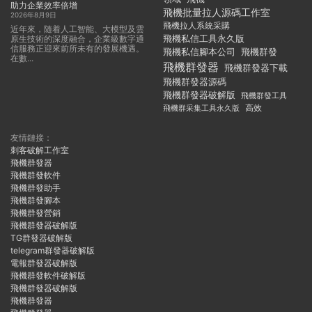
助力企業效率倍增
飛機批量拉人源碼工作室
2026年8月9日
飛機拉人系統采購
近年來，随着人工智能、大模型及雲
飛機私信工具永久版
原生技術的深度融合，企業級數字通
信服務正迎來前所未有的發展機遇。
飛機私信腳本公司
飛機群發
在數...
飛機群發器
飛機群發器下載
飛機群發器源碼
飛機群發器破解版
飛機群發工具
飛機群采集工具永久版
高效
友情鏈接：
刺客破解工作室
飛機群發器
飛機群發軟件
飛機群發助手
飛機群發腳本
飛機群發營銷
飛機群發器破解版
TG群發器破解版
telegram群發器破解版
電報群發器破解版
飛機群發軟件破解版
飛機群發器破解版
飛機群發器