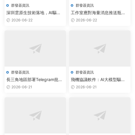
群發器資訊
群發器資訊
深圳雲原生技術落地，AI驅動
工作室應對海量消息推送瓶
紙飛機群發器私信分發效率提
頸，借飛機群發器與電報破解
2026-06-22
2026-06-22
升300%
版實現全自動化調度
群發器資訊
群發器資訊
長三角地區部署Telegram批量
飛機協議軟件：AI大模型驅動
加群系統，自動化營銷效率提
自動化決策，兼容性提升30%
2026-06-21
2026-06-21
升3倍