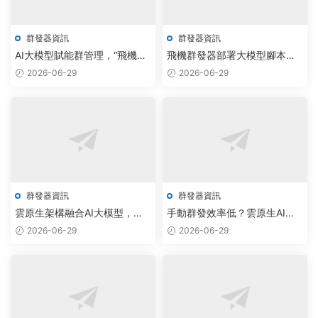
群發器資訊
群發器資訊
AI大模型賦能群管理，“飛機群
飛機群發器部署大模型腳本，
發器”破解版實現智能采集新突
紙飛機調度成本驟降20%
2026-06-29
2026-06-29
破
群發器資訊
群發器資訊
雲原生架構融合AI大模型，飛
手動群發效率低？雲原生AI調
機群發器與TG私信腳本免費下
度讓TG炒群實現千倍自動化
2026-06-29
2026-06-29
載實現30%觸達效率提升