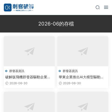
2026-06的存檔
群發器資訊
群發器資訊
破解版飛機群發器驅動企業自
華東企業推出AI大模型驅動飛
動化營銷效率飙升80%
機群發器，破解版拉人工具落
2026-06-30
2026-06-30
地