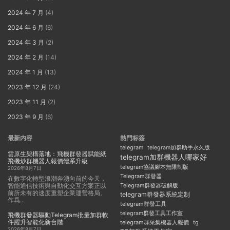
2024 年 7 月
(4)
2024 年 6 月
(6)
2024 年 3 月
(2)
2024 年 2 月
(14)
2024 年 1 月
(13)
2023 年 12 月
(24)
2023 年 11 月
(2)
2023 年 9 月
(6)
最新内容
熱門标簽
telegram
telegram加群助手永久版
雲原生架構落地：飛機群發器賦能紙
telegram加群機器人哪家好
飛機炒群機器人報價體系升級
telegram協議腳本無限制版
2026年8月7日
Telegram群發器
在數字化轉型浪潮奔湧向前的今天，
智能通信技術與自動化交互方案正以
Telegram群發器破解版
前所未有的速度重塑企業運營格局。
telegram群發器系統定制
作爲...
telegram群發工具
telegram群發工具工作室
飛機群發器驅動Telegram批量加群軟
件躍升智能化新台階
telegram群采集機器人報價
tg
2026年8月7日