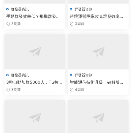
群發器資訊
群發器資訊
手動群發效率低？飛機群發器
跨境運營團隊攻克群發效率瓶
與TG機器人開啓智能調度新紀
頸，雲原生智能調度方案實現
3周前
3周前
元
自動化批量觸達
群發器資訊
群發器資訊
3秒自動加群5000人，TG拉人
智能通信技術升級：破解版私
腳本公司破解版引爆智能群發
信系統驅動信息傳播效率倍增
3周前
4周前
新生态