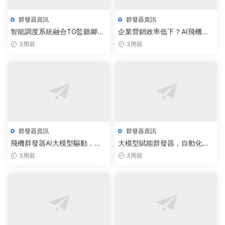
群發器資訊
群發器資訊
智能調度系統融合TG監聽腳
企業營銷效率低下？AI飛機群
本，自動化通信方案賦能行業
發器與拉人腳本工作室提供智
3周前
3周前
升級
能解決方案
群發器資訊
群發器資訊
飛機群發器AI大模型驅動，私
大模型賦能群發器，自動化拉
信助手破解版轉化率提升47%
人腳本提升300%轉化效率
3周前
3周前