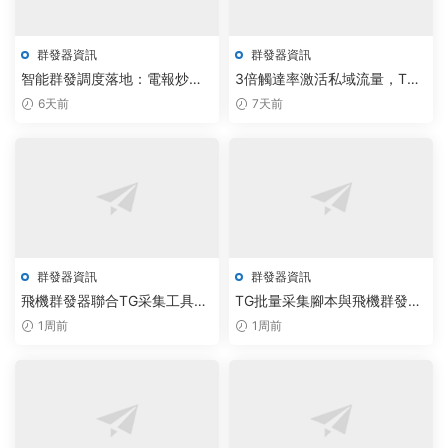
群發器資訊
群發器資訊
智能群發調度落地：電報炒群
3倍觸達率激活私域流量，TG
源碼工作室推雲原生自動化方
協議定制群發器重塑營銷鏈路
6天前
7天前
案
群發器資訊
群發器資訊
飛機群發器聯合TG采集工具免
TG批量采集腳本與飛機群發器
費版，加速智能通信系統自動
落地雲原生架構，Telegram網
1周前
1周前
化部署
頁版群發效率提升300%