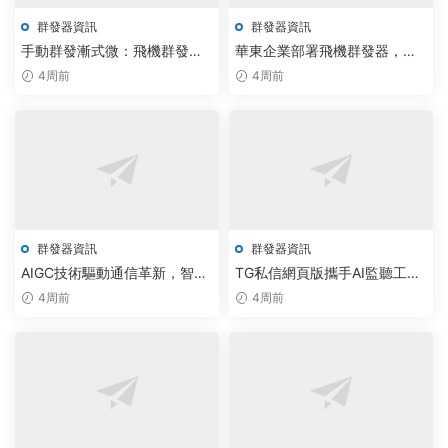
群發器資訊
群發器資訊
手動群發漸式微：飛機群發器
華東企業部署飛機群發器，智
與Telegram采集助手領跑智能
能調度技術落地重塑批量拉人
4周前
4周前
商務新賽道
軟件定價标準
群發器資訊
群發器資訊
AIGC技術驅動通信革新，智能
TG私信網頁版攜手AI監聽工
群發工具助力企業營銷效率提
具，驅動企業數智化群發新突
4周前
4周前
升300%
破