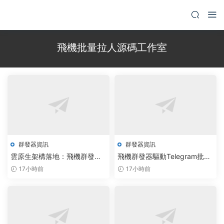
飛機批量拉人源碼工作室
群發器資訊
群發器資訊
雲原生架構落地：飛機群發器
飛機群發器驅動Telegram批量
賦能紙飛機炒群機器人報價體
加群軟件躍升智能化新台階
17小時前
17小時前
系升級