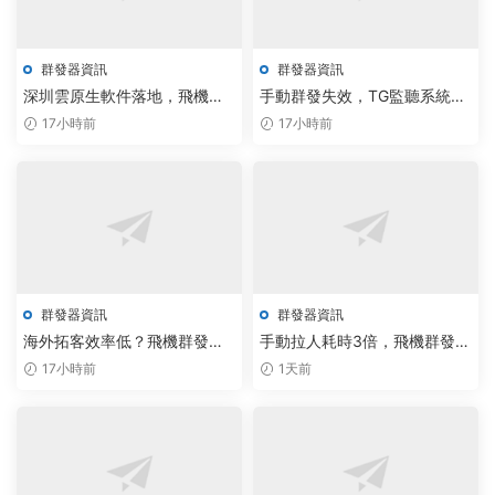
群發器資訊
群發器資訊
深圳雲原生軟件落地，飛機群
手動群發失效，TG監聽系統公
發器重塑傳播鏈路
司飛機群發器雲原生調度3秒觸
17小時前
17小時前
達
群發器資訊
群發器資訊
海外拓客效率低？飛機群發器
手動拉人耗時3倍，飛機群發器
與TG機器人打出組合拳
新智能調度系統提速400%
17小時前
1天前