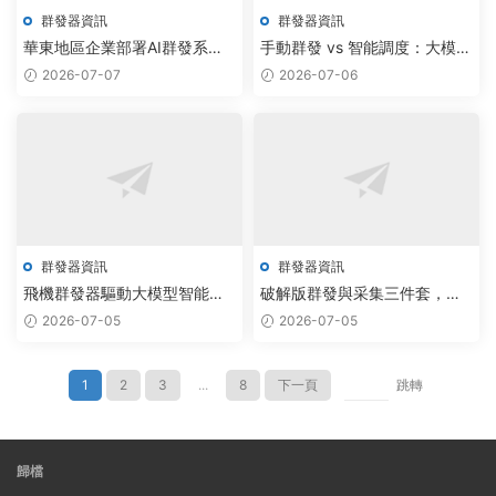
群發器資訊
群發器資訊
華東地區企業部署AI群發系
手動群發 vs 智能調度：大模型
統，飛機批量腳本下載量激增
賦能紙飛機私信腳本如何提升
2026-07-07
2026-07-06
300%
300%效率
群發器資訊
群發器資訊
飛機群發器驅動大模型智能調
破解版群發與采集三件套，自
度，重塑數字營銷自動化新藍
動化部署助力數據提效300%
2026-07-05
2026-07-05
海
1
2
3
...
8
下一頁
跳轉
歸檔