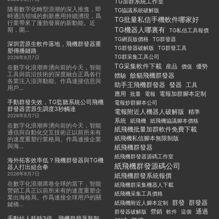
TG加群系統工作室
随着數字化轉型浪潮的深入推進，即
TG協議系統破解版
時通訊領域的創新應用持續湧現，爲
TG批量私信手機軟件哪家好
行業帶來了蓬勃發展的新動能。近
TG機器人哪裏有
期，圍...
TG私信工具報價
TG群發器
TG網頁版價格
深圳雲原生軟件落地，飛機群發器重
TG群發器破解版
TG群發工具
塑傳播鏈路
TG群采集工具公司
2026年8月7日
TG采集軟件下載
産品
優勢
價值
在數字化浪潮奔湧向前的今天，智能
工具與前沿技術的深度融合正爲各行
餘貓飛機群發器
體驗
各業注入澎湃動能。作爲連接信息與
助手王飛機群發器
發器
工具
用戶...
應用
電報加群腳本定制
批量
電報
手動群發失效，TG監聽系統公司飛機
電報炒群腳本公司
群發器雲原生調度3秒觸達
電報附近人機器人破解版
精準
2026年8月7日
系統
紙飛機
紙飛機協議腳本價格
在數字化浪潮奔湧向前的今天，智能
紙飛機批量加群軟件免費下載
通信與自動化交互技術正以前所未有
紙飛機私信腳本無限制版
的速度重塑行業格局。作爲連接企業
與海...
紙飛機群發器
紙飛機群發器源碼工作室
海外拓客效率低？飛機群發器與TG機
紙飛機群發源碼公司
器人打出組合拳
2026年8月7日
紙飛機群發系統報價
在數字化浪潮席卷全球的當下，智能
紙飛機群采集機器人下載
營銷工具正以前所未有的速度重塑企
紙飛機采集工具價格
業出海格局。作爲連接全球用戶的關
群發
群發器
紙飛機附近人腳本定制
鍵橋...
通過
群發器破解版
營銷
這個
軟件
手動拉人耗時3倍，飛機群發器新智