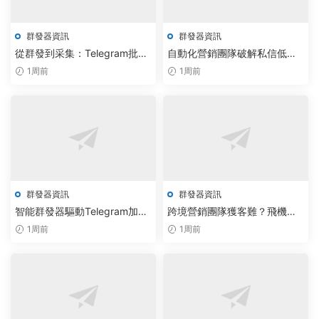
群發器資訊
群發器資訊
從群發到采集：Telegram批量
自動化營銷團隊破解私信低效
助手完成智能調度部署，效率
難題：電報群發器與AI監聽助
1周前
1周前
提升300%
手成全新引擎
群發器資訊
群發器資訊
智能群發器驅動Telegram加群
跨境營銷團隊獲客難？飛機群
腳本，私信機器人報價直擊客
發器與Telegram無限制加群系
1周前
1周前
戶轉化
統實現智能自動化拓展