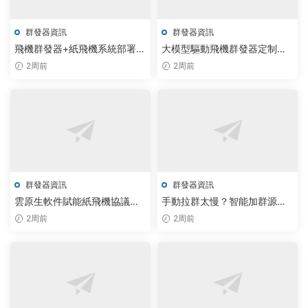
群發器資訊
群發器資訊
飛機群發器+紙飛機系統部署AI
大模型驅動飛機群發器定制，
大模型，智能通信自動化效率
TG源碼調度實現通信效率倍增
2周前
2周前
提升3倍
群發器資訊
群發器資訊
雲原生軟件賦能紙飛機協議：
手動拉群太慢？智能加群源碼
企業智能群發效率躍升300%
無限制版以AI調度實現千群秒
2周前
2周前
級擴容