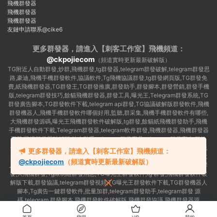
飛機群發器
飛機群發器
飛機群發器
友鏈申請聯系@cike6
更多群發器，請進入【刺客工作室】
飛機頻道：
@ckpojiecom
（頻道實時更新最新破解版）
TG附近人自動群發,炒群,飛機群發,tg群發器,telegram群發破解,telegram群發思
路,豪迪,飛機手機群發軟件,協議軟件,Tg飛機協議群發,tg群發網頁版,TG群發免
費,紙飛機群發器,TG群發王,TG群發推廣,群發助手,群發腳本,群發營銷,群發手機
版,telegram群發技巧,餘貓飛機群發器,群發工具,曝光王,Telegram群發系統,TG
群發廣告腳本,TG群發軟件下載,telegram api群發,TG協議破解版群發軟件,飛機
群發機器人,飛機手機群發軟件哪個好用,監聽,群采集,飛機手機群發軟件有哪些,
大飛機群發源碼,曝光王飛機群發軟件破解版,tg群發,餘貓紙飛機群發助手,飛機
手機群發軟件下載,Telegram群發器,telegram軟件群發,飛機群發器,飛機群發器
下載,飛機群發器破解版,拉人助手,telegram群發工具,telegram 群發言,加群軟
件,Telegram怎麽群發,協議号注冊機,TG機器人群發消息,群發軟件,tg群發器免
更多群發器，請進入【刺客工作室】飛機頻道：
費版,私信軟件,tg群發廣告,telegram群發規則,telegram群發,telegram 群發,拉
@ckpojiecom
（頻道實時更新最新破解版）
人軟件,telegram批量群發,群發器破解版,曝光王飛機群發軟件,telegram自動群
發,大飛機群發,Tg限制組群發消息,TG曝光王群發軟件,tg 群發,飛機群發軟件破
解版下載,群發協議,telegram群發視頻,TG曝光王群發軟件下載,TG群發機器人
腳本,Tg廣告一鍵群發軟件,批量加群,telegram群發助手,telegram群發 源
碼,telegram 群發腳本,飛機群發軟件破解版,飛機群發協議,飛機群發器源
碼,telegram 群發工具,如何群發telegram,TG群發器