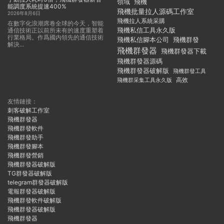
領域
飛機
能調度系統提速400%
飛機批量拉人源碼工作室
2026年8月6日
飛機拉人系統采購
在數字化浪潮席卷全球的今天，智能
飛機私信工具永久版
通信技術正以前所未有的速度重塑着
行業格局。作爲國内領先的通信技術
飛機私信腳本公司
飛機群發
解決...
飛機群發器
飛機群發器下載
飛機群發器源碼
飛機群發器破解版
飛機群發工具
飛機群采集工具永久版
高效
友情鏈接：
刺客破解工作室
飛機群發器
飛機群發軟件
飛機群發助手
飛機群發腳本
飛機群發營銷
飛機群發器破解版
TG群發器破解版
telegram群發器破解版
電報群發器破解版
飛機群發軟件破解版
飛機群發器破解版
飛機群發器