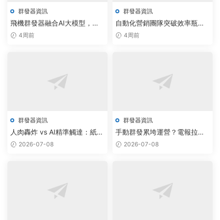
群發器資訊
群發器資訊
飛機群發器融合AI大模型，驅
自動化營銷團隊突破效率瓶
動通信效率提升300%
頸：智能飛機群發器與電報腳
4周前
4周前
本免費下載方案
群發器資訊
群發器資訊
人肉轟炸 vs AI精準觸達：紙飛
手動群發累垮運營？電報拉人
機群發機器人重塑智能營銷新
機器人+AI調度方案讓效率飙升
2026-07-08
2026-07-08
效率
200%