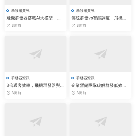
群發器資訊
群發器資訊
飛機群發器搭載AI大模型，實
傳統群發vs智能調度：飛機群
現批量加群自動化效率提升
發器如何用AI大模型颠覆通信
3周前
3周前
90%
效率
群發器資訊
群發器資訊
3倍獲客效率，飛機群發器與紙
企業營銷團隊破解群發低效：
飛機采集助手驅動電報智能營
飛機群發器與電報批量腳本實
3周前
3周前
銷新紀元
現10倍自動化觸達