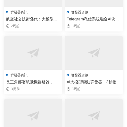
群發器資訊
群發器資訊
航空社交技術叠代：大模型賦
Telegram私信系統融合AI決
能飛機拉人網頁版免費下載上
策，實現消息投遞效率提升
2周前
3周前
線
300%
群發器資訊
群發器資訊
長三角部署紙飛機群發器，雲
AI大模型驅動群發器，3秒批量
端監聽腳本報價落地引行業變
拉人引爆社群增長
3周前
3周前
革