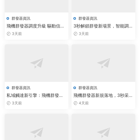
群發器資訊
群發器資訊
飛機群發器調度升級 驅動信息
3秒解鎖群發新場景，智能調度
鏈路智能化躍遷
提升70%觸達效率
3天前
3天前
群發器資訊
群發器資訊
私域觸達新引擎：飛機群發器
飛機群發器新規落地，3秒采集
部署大模型調度，批量私信效
調度電報私信系統提效40%
3天前
4天前
率躍升3倍