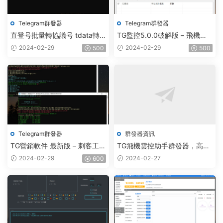
Telegram群發器
Telegram群發器
直登号批量轉協議号 tdata轉
TG監控5.0.0破解版 – 飛機監
session – 附破解工具
聽軟件
2024-02-29
2024-02-29
500
500
Telegram群發器
群發器資訊
TG營銷軟件 最新版 – 刺客工作
TG飛機雲控助手群發器，高效
室破解版
的電報Telegram群發與營銷工
2024-02-29
2024-02-27
600
具