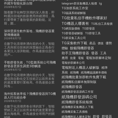
件躍升智能化新台階
telegram群采集機器人報價
tg
2026年8月7日
TG加群系統工作室
随着數字化轉型浪潮的深入推進，即
TG協議系統破解版
時通訊領域的創新應用持續湧現，爲
TG批量私信手機軟件哪家好
行業帶來了蓬勃發展的新動能。近
TG機器人哪裏有
期，圍...
TG私信工具報價
TG群發器
TG網頁版價格
深圳雲原生軟件落地，飛機群發器重
TG群發器破解版
TG群發工具
塑傳播鏈路
TG群采集工具公司
2026年8月7日
TG采集軟件下載
産品
優勢
價值
在數字化浪潮奔湧向前的今天，智能
工具與前沿技術的深度融合正爲各行
餘貓飛機群發器
體驗
各業注入澎湃動能。作爲連接信息與
助手王飛機群發器
發器
工具
用戶...
應用
電報加群腳本定制
批量
電報
手動群發失效，TG監聽系統公司飛機
電報炒群腳本公司
群發器雲原生調度3秒觸達
電報附近人機器人破解版
精準
2026年8月7日
系統
紙飛機
紙飛機協議腳本價格
在數字化浪潮奔湧向前的今天，智能
紙飛機批量加群軟件免費下載
通信與自動化交互技術正以前所未有
紙飛機私信腳本無限制版
的速度重塑行業格局。作爲連接企業
與海...
紙飛機群發器
紙飛機群發器源碼工作室
海外拓客效率低？飛機群發器與TG機
紙飛機群發源碼公司
器人打出組合拳
2026年8月7日
紙飛機群發系統報價
在數字化浪潮席卷全球的當下，智能
紙飛機群采集機器人下載
營銷工具正以前所未有的速度重塑企
紙飛機采集工具價格
業出海格局。作爲連接全球用戶的關
群發
群發器
紙飛機附近人腳本定制
鍵橋...