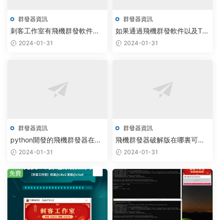
群發器資訊
群發器資訊
刺客工作室有飛機群發軟件和
如果通過飛機群發軟件以及TG
TG群發器破解版！
群發器去批量群發？
2024-01-31
2024-01-31
群發器資訊
群發器資訊
python開發的飛機群發器在哪
飛機群發器破解版在哪裏可以
下載？
下載？
2024-01-31
2024-01-31
薦
免費