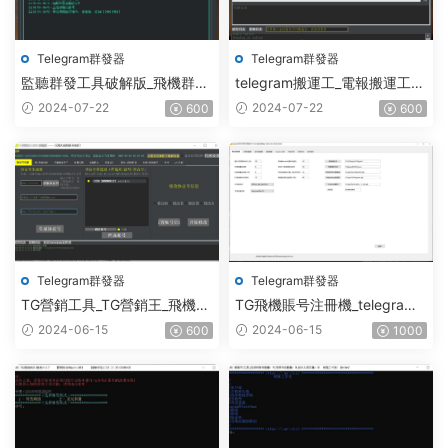
Telegram群發器
Telegram群發器
監聽群發工具破解版_飛機群發,
telegram搬運工_電報搬運工_
協議軟件,群發助手,群發工
電報克隆_電報資源批量搬運
2024-07-22
2024-07-22
600
600
具,tg群發
Telegram群發器
Telegram群發器
TG營銷工具_TG營銷王_飛機營
TG飛機賬号注冊機_telegram
銷王_破解版
注冊機_電報飛機号注冊機破解
2024-06-15
2024-06-15
600
1000
版