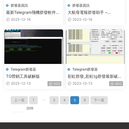
群發器資訊
群發器資訊
最新Telegram飛機群發軟件
大航母電報群發助手 –
_TG多功能助手_V3.6 – 精品資
Telegram協議群發營銷軟件
2023-12-16
2023-12-16
源 – 七七博客
Telegram群發器
Telegram群發器
TG營銷工具破解版
彩虹群發_彩虹tg群發最新破解
版
2023-12-13
2023-12-13
500
600
上一頁
1
···
3
4
5
6
下一頁
跳轉