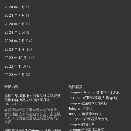
2024 年 8 月
(3)
2024 年 7 月
(4)
2024 年 6 月
(6)
2024 年 3 月
(2)
2024 年 2 月
(14)
2024 年 1 月
(13)
2023 年 12 月
(24)
2023 年 11 月
(2)
2023 年 9 月
(6)
最新内容
熱門标簽
telegram
telegram加群助手永久版
雲原生架構落地：飛機群發器賦能紙
telegram加群機器人哪家好
飛機炒群機器人報價體系升級
telegram協議腳本無限制版
2026年8月7日
Telegram群發器
在數字化轉型浪潮奔湧向前的今天，
智能通信技術與自動化交互方案正以
Telegram群發器破解版
前所未有的速度重塑企業運營格局。
telegram群發器系統定制
作爲...
telegram群發工具
telegram群發工具工作室
飛機群發器驅動Telegram批量加群軟