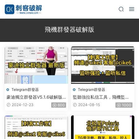
飛機群發器破解版
Telegram群發器
Telegram群發器
豪迪獨立群發器V5.1.6破解版 –
監聽強拉私信工具，飛機監
飛機群發器,TG群發器,群發器
聽，飛機監聽強拉，飛機監聽
2024-12-23
2024-08-15
600
1000
破解版,群發軟件,群發工具,群
自動拉人，破解版
發協議,Telegram群發器,電報
群發,協議軟件