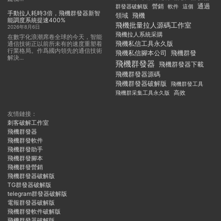
通過
群發器破解版
營銷
這個
軟件
手動拉人耗時3倍，飛機群發器新智
領域
飛機
能調度系統提速400%
飛機批量拉人源碼工作室
2026年8月6日
飛機拉人系統采購
在數字化浪潮席卷全球的今天，智能
飛機私信工具永久版
通信技術正以前所未有的速度重塑着
行業格局。作爲國内領先的通信技術
飛機私信腳本公司
飛機群發
解決...
飛機群發器
飛機群發器下載
飛機群發器源碼
飛機群發器破解版
飛機群發工具
飛機群采集工具永久版
高效
友情鏈接：
刺客破解工作室
飛機群發器
飛機群發軟件
飛機群發助手
飛機群發腳本
飛機群發營銷
飛機群發器破解版
TG群發器破解版
telegram群發器破解版
電報群發器破解版
飛機群發軟件破解版
飛機群發器破解版