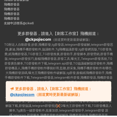
飛機群發器
飛機群發器
飛機群發器
飛機群發器
友鏈申請聯系@cike6
更多群發器，請進入【刺客工作室】
飛機頻道：
@ckpojiecom
（頻道實時更新最新破解版）
TG附近人自動群發,炒群,飛機群發,tg群發器,telegram群發破解,telegram群發思
路,豪迪,飛機手機群發軟件,協議軟件,Tg飛機協議群發,tg群發網頁版,TG群發免
費,紙飛機群發器,TG群發王,TG群發推廣,群發助手,群發腳本,群發營銷,群發手機
版,telegram群發技巧,餘貓飛機群發器,群發工具,曝光王,Telegram群發系統,TG
群發廣告腳本,TG群發軟件下載,telegram api群發,TG協議破解版群發軟件,飛機
群發機器人,飛機手機群發軟件哪個好用,監聽,群采集,飛機手機群發軟件有哪些,
大飛機群發源碼,曝光王飛機群發軟件破解版,tg群發,餘貓紙飛機群發助手,飛機
手機群發軟件下載,Telegram群發器,telegram軟件群發,飛機群發器,飛機群發器
下載,飛機群發器破解版,拉人助手,telegram群發工具,telegram 群發言,加群軟
件,Telegram怎麽群發,協議号注冊機,TG機器人群發消息,群發軟件,tg群發器免
更多群發器，請進入【刺客工作室】飛機頻道：
費版,私信軟件,tg群發廣告,telegram群發規則,telegram群發,telegram 群發,拉
@ckpojiecom
（頻道實時更新最新破解版）
人軟件,telegram批量群發,群發器破解版,曝光王飛機群發軟件,telegram自動群
發,大飛機群發,Tg限制組群發消息,TG曝光王群發軟件,tg 群發,飛機群發軟件破
解版下載,群發協議,telegram群發視頻,TG曝光王群發軟件下載,TG群發機器人
腳本,Tg廣告一鍵群發軟件,批量加群,telegram群發助手,telegram群發 源
碼,telegram 群發腳本,飛機群發軟件破解版,飛機群發協議,飛機群發器源