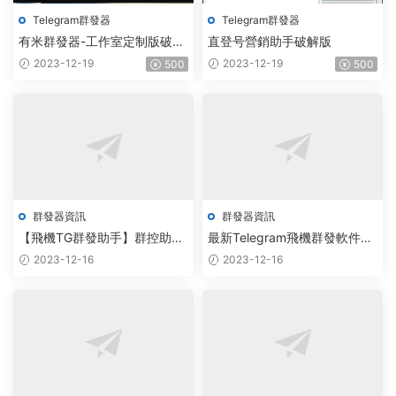
Telegram群發器
Telegram群發器
有米群發器-工作室定制版破解
直登号營銷助手破解版
版
2023-12-19
2023-12-19
500
500
群發器資訊
群發器資訊
【飛機TG群發助手】群控助
最新Telegram飛機群發軟件，
手、注冊賬号、加群、轉發、
外面收費5000，永久版腳本
2023-12-16
2023-12-16
設置密碼、API導入、采集群
+詳細教程
組、采集群友、濾群