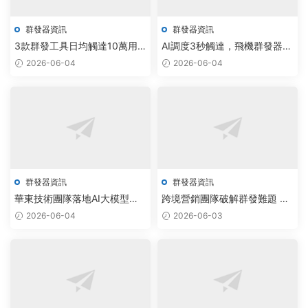
群發器資訊
群發器資訊
3款群發工具日均觸達10萬用
AI調度3秒觸達，飛機群發器與
戶，智能調度系統拉升轉化率
電報工作室共建智能通訊閉環
2026-06-04
2026-06-04
超200%
群發器資訊
群發器資訊
華東技術團隊落地AI大模型，
跨境營銷團隊破解群發難題 飛
飛機群發器與Telegram附近人
機群發器與電報助手永久版賦
2026-06-04
2026-06-03
系統驅動社交軟件智能化升級
能AI智能調度