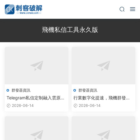
飛機私信工具永久版
群發器資訊
群發器資訊
Telegram私信定制融入雲原生
行業數字化提速，飛機群發器
AI，飛機群發器實現跨平台智
與紙飛機私信軟件以AI算法重
2026-06-14
2026-06-14
能調度
塑精準營銷新路徑