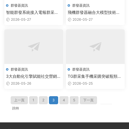
群發器資訊
群發器資訊
智能群發系統接入電報群采集
飛機群發器融合大模型技術，
腳本，AI調度提升拉人效率
實現用戶增長效率提升300%
2026-05-27
2026-05-27
300%
群發器資訊
群發器資訊
3大自動化引擎賦能社交營銷，
TG群采集手機采購突破瓶頸，
飛機群發器與TG加群腳本定制
大模型賦能飛機群發器實現無
2026-05-26
2026-05-25
引爆效率革命
限制拉人
上一頁
1
2
3
4
5
下一頁
跳轉