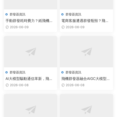
群發器資訊
群發器資訊
手動群發耗時費力？紙飛機群
電商客服遭遇群發瓶頸？飛機
發機器人采購引爆智能調度新
群發器用大模型實現一鍵智能
2026-06-09
2026-06-09
方案
調度
群發器資訊
群發器資訊
AI大模型驅動通信革新，飛機
飛機群發器融合AIGC大模型，
群發器與電報拉人軟件免費版
實現通訊效率300%躍升
2026-06-08
2026-06-08
實現跨平台智能調度