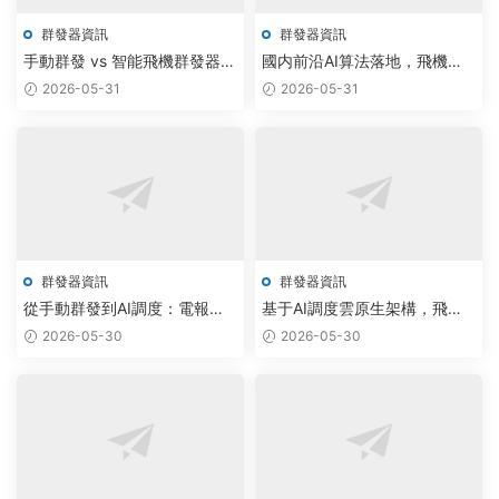
群發器資訊
群發器資訊
手動群發 vs 智能飛機群發器：
國内前沿AI算法落地，飛機與
紙飛機炒群腳本如何用AI調度
電報群發器實現智能調度新突
2026-05-31
2026-05-31
實現十倍效率
破
群發器資訊
群發器資訊
從手動群發到AI調度：電報批
基于AI調度雲原生架構，飛機
量群發系統如何實現3倍效率提
群發器與電報網頁版實現全自
2026-05-30
2026-05-30
升
動智能通訊新突破