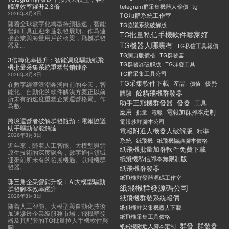
觸達效率躍升2.3倍
telegram群采集機器人報價
tg
2026年8月8日
TG加群系統工作室
随着全球數字化轉型持續提速，智能
TG協議系統破解版
營銷工具正迎來蓬勃發展期。作爲連
TG批量私信手機軟件哪家好
接企業與海量用戶的橋梁，飛機群發
TG機器人哪裏有
器及...
TG私信工具報價
TG群發器
TG網頁版價格
3倍轉化率提升：智能調度驅動紙飛
TG群發器破解版
TG群發工具
機批量采集系統重塑營銷鏈路
TG群采集工具公司
2026年8月8日
TG采集軟件下載
産品
優勢
價值
在數字經濟浪潮奔湧向前的今天，智
能化、自動化的軟件解決方案正以前
餘貓飛機群發器
體驗
所未有的速度重塑企業運營格局。作
助手王飛機群發器
發器
工具
爲數...
應用
電報加群腳本定制
批量
電報
跨境運營者破解群發瓶頸：電報協議
電報炒群腳本公司
助手驅動智能觸達
電報附近人機器人破解版
精準
2026年8月8日
系統
紙飛機
紙飛機協議腳本價格
近年來，随着人工智能、大模型與雲
紙飛機批量加群軟件免費下載
原生技術的深度融合，數字通信領域
紙飛機私信腳本無限制版
迎來前所未有的發展機遇。以飛機群
發器...
紙飛機群發器
紙飛機群發器源碼工作室
珠三角企業營銷升級：AI大模型驅動
紙飛機群發源碼公司
群發腳本效率躍升
2026年8月8日
紙飛機群發系統報價
随着人工智能、大模型與自動化技術
紙飛機群采集機器人下載
加速滲透企業級服務市場，飛機群發
紙飛機采集工具價格
器及其配套的TG批量拉人手機軟件與
群發
群發器
紙飛機附近人腳本定制
腳...