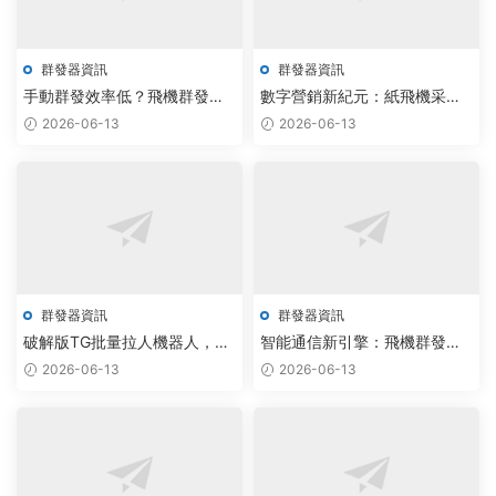
群發器資訊
群發器資訊
手動群發效率低？飛機群發器
數字營銷新紀元：紙飛機采集
與紙飛機批量私信系統實現千
腳本公司聯合Telegram無限制
2026-06-13
2026-06-13
倍提速
版機器人，驅動社群自動化增
長
群發器資訊
群發器資訊
破解版TG批量拉人機器人，助
智能通信新引擎：飛機群發器
力企業解決電報私信效率低下
源碼與telegram協議助手落地
2026-06-13
2026-06-13
難題
賦能