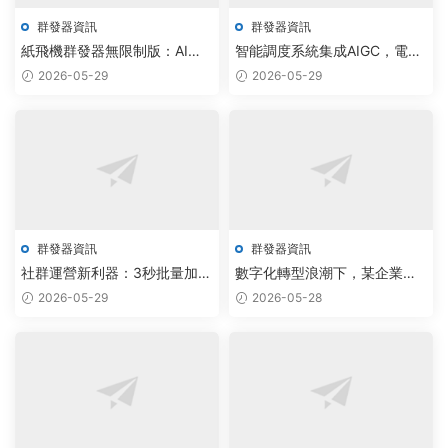
群發器資訊
群發器資訊
紙飛機群發器無限制版：AI調
智能調度系統集成AIGC，電報
度實現97%精準觸達率
群發效率提升200%實現自動化
2026-05-29
2026-05-29
運營
群發器資訊
群發器資訊
社群運營新利器：3秒批量加
數字化轉型浪潮下，某企業推
群，飛機群發器效率提升200%
出免費版Telegram協議系統，
2026-05-29
2026-05-28
集成飛機群發與智能采集腳本
優化方案