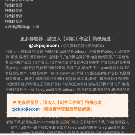
飛機群發器
飛機群發器
飛機群發器
飛機群發器
友鏈申請聯系@cike6
更多群發器，請進入【刺客工作室】
飛機頻道：
@ckpojiecom
（頻道實時更新最新破解版）
TG附近人自動群發,炒群,飛機群發,tg群發器,telegram群發破解,telegram群發思
路,豪迪,飛機手機群發軟件,協議軟件,Tg飛機協議群發,tg群發網頁版,TG群發免
費,紙飛機群發器,TG群發王,TG群發推廣,群發助手,群發腳本,群發營銷,群發手機
版,telegram群發技巧,餘貓飛機群發器,群發工具,曝光王,Telegram群發系統,TG
群發廣告腳本,TG群發軟件下載,telegram api群發,TG協議破解版群發軟件,飛機
群發機器人,飛機手機群發軟件哪個好用,監聽,群采集,飛機手機群發軟件有哪些,
大飛機群發源碼,曝光王飛機群發軟件破解版,tg群發,餘貓紙飛機群發助手,飛機
手機群發軟件下載,Telegram群發器,telegram軟件群發,飛機群發器,飛機群發器
下載,飛機群發器破解版,拉人助手,telegram群發工具,telegram 群發言,加群軟
件,Telegram怎麽群發,協議号注冊機,TG機器人群發消息,群發軟件,tg群發器免
更多群發器，請進入【刺客工作室】飛機頻道：
費版,私信軟件,tg群發廣告,telegram群發規則,telegram群發,telegram 群發,拉
@ckpojiecom
（頻道實時更新最新破解版）
人軟件,telegram批量群發,群發器破解版,曝光王飛機群發軟件,telegram自動群
發,大飛機群發,Tg限制組群發消息,TG曝光王群發軟件,tg 群發,飛機群發軟件破
解版下載,群發協議,telegram群發視頻,TG曝光王群發軟件下載,TG群發機器人
腳本,Tg廣告一鍵群發軟件,批量加群,telegram群發助手,telegram群發 源
碼,telegram 群發腳本,飛機群發軟件破解版,飛機群發協議,飛機群發器源