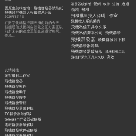
通過
群發器破解版
營銷
這個
軟件
雲原生架構落地：飛機群發器賦能紙
領域
飛機
飛機炒群機器人報價體系升級
飛機批量拉人源碼工作室
2026年8月7日
飛機拉人系統采購
在數字化轉型浪潮奔湧向前的今天，
飛機私信工具永久版
智能通信技術與自動化交互方案正以
前所未有的速度重塑企業運營格局。
飛機私信腳本公司
飛機群發
作爲...
飛機群發器
飛機群發器下載
飛機群發器源碼
飛機群發器破解版
飛機群發工具
飛機群采集工具永久版
高效
友情鏈接：
刺客破解工作室
飛機群發器
飛機群發軟件
飛機群發助手
飛機群發腳本
飛機群發營銷
飛機群發器破解版
TG群發器破解版
telegram群發器破解版
電報群發器破解版
飛機群發軟件破解版
飛機群發器破解版