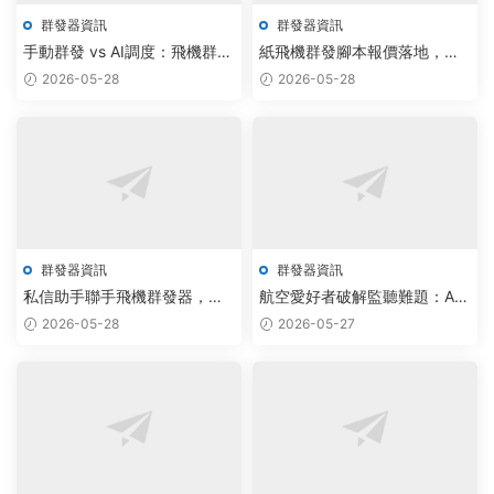
群發器資訊
群發器資訊
手動群發 vs AI調度：飛機群發
紙飛機群發腳本報價落地，雲
器與TG群采集網頁版如何重塑
原生調度驅動通訊效率提升
2026-05-28
2026-05-28
企業營銷效率？
30%
群發器資訊
群發器資訊
私信助手聯手飛機群發器，發
航空愛好者破解監聽難題：AI
布無限制版Telegram源碼驅動
群發器與免費源碼實現實時追
2026-05-28
2026-05-27
營銷升級
蹤