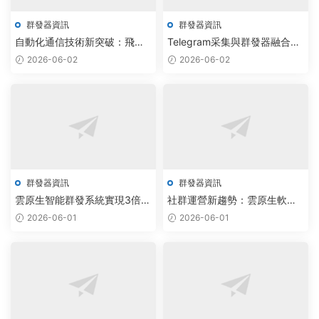
群發器資訊
群發器資訊
自動化通信技術新突破：飛機
Telegram采集與群發器融合AI
群發器與TG采集腳本免費下載
算法，助力企業營銷效率提升
2026-06-02
2026-06-02
引領社群運營效率升級
300%
群發器資訊
群發器資訊
雲原生智能群發系統實現3倍效
社群運營新趨勢：雲原生軟件
率提升，Telegram拉人軟件定
驅動飛機群發器與批量加群自
2026-06-01
2026-06-01
制突破自動化瓶頸
動化