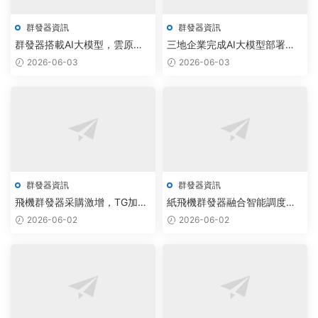
群發器資訊
群發器資訊
群發器搭載AI大模型，雲原生
三地企業完成AI大模型部署，
調度實現TG采集工具永久版智
雲原生通信系統推動營銷自動
2026-06-03
2026-06-03
能升級
化升級
群發器資訊
群發器資訊
飛機群發器采購激增，TG加群
紙飛機群發器融合智能調度，
系統升級智能調度助力行業擴
批量拉人腳本實現自動化部署
2026-06-02
2026-06-02
張