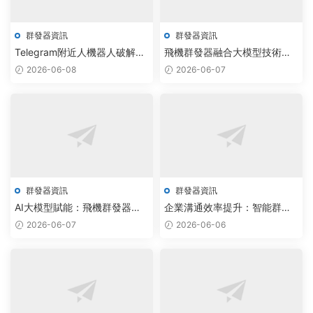
群發器資訊
群發器資訊
Telegram附近人機器人破解版
飛機群發器融合大模型技術，
驅動AIGC通信實現跨平台智能
實現群組通訊效率提升300%
2026-06-08
2026-06-07
調度
群發器資訊
群發器資訊
AI大模型賦能：飛機群發器與
企業溝通效率提升：智能群發
電報采集工具價格透明化，效
工具助力自動化營銷新突破
2026-06-07
2026-06-06
率提升300%