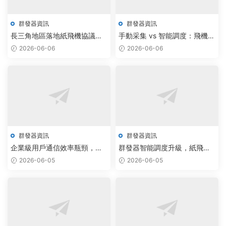
群發器資訊
群發器資訊
長三角地區落地紙飛機協議智
手動采集 vs 智能調度：飛機群
能群發系統，機器學習驅動通
發器與電報加群源碼打造新一
2026-06-06
2026-06-06
信效率提升30%
代采集軟件
群發器資訊
群發器資訊
企業級用戶通信效率瓶頸，飛
群發器智能調度升級，紙飛機
機群發器與TG私信軟件組合智
網頁版批量發送效率提升300%
2026-06-05
2026-06-05
能破解