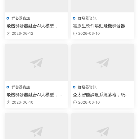
群發器資訊
群發器資訊
飛機群發器融合AI大模型，
雲原生軟件驅動飛機群發器，
Telegram機器人報價智能升級
大模型賦能電報批量群發實現
2026-06-12
2026-06-10
助力批量加群
智能調度
群發器資訊
群發器資訊
飛機群發器融合AI大模型，驅
亞太智能調度系統落地，紙飛
動電報加群系統決策效率提升
機協議工具驅動通信效率新突
2026-06-10
2026-06-10
40%
破