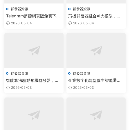
群發器資訊
群發器資訊
Telegram監聽網頁版免費下載
飛機群發器融合AI大模型，驅
提速，大模型賦能飛機群發器
動Telegram系統定制實現智能
2026-05-04
2026-05-04
系統價格再優化
營銷新突破
群發器資訊
群發器資訊
智能算法驅動飛機群發器，批
企業數字化轉型催生智能通信
量拉人軟件實現自動化獲客新
新工具，TG私信助手工作室集
2026-05-03
2026-05-03
突破
成飛機群發器與批量私信功能
獲市場驗證