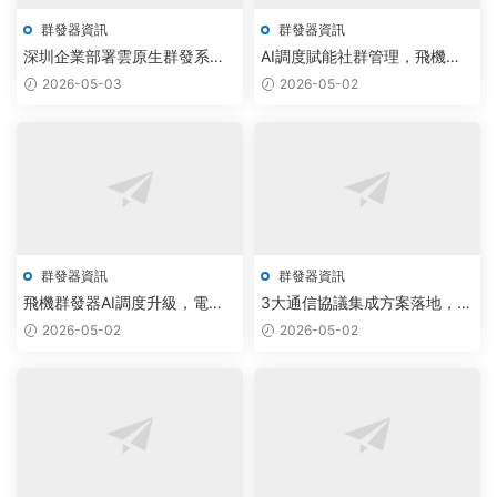
群發器資訊
群發器資訊
深圳企業部署雲原生群發系
AI調度賦能社群管理，飛機群
統，智能調度日處理百萬級
發器與紙飛機拉人工具實現無
2026-05-03
2026-05-02
Telegram私信
限制觸達
群發器資訊
群發器資訊
飛機群發器AI調度升級，電報
3大通信協議集成方案落地，飛
機器人獲客效率提升200%
機群發器助力TG批量采集效率
2026-05-02
2026-05-02
躍升200%