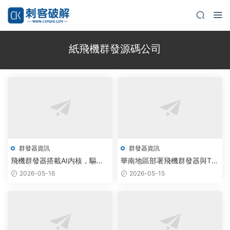
紙飛機群發源碼公司
群發器資訊
群發器資訊
飛機群發器搭載AI内核，驅動
華南地區部署飛機群發器與TG
私信工具免費版實現3倍轉化效
采集助手，賦能社交運營自動
2026-05-16
2026-05-15
率躍升
化升級