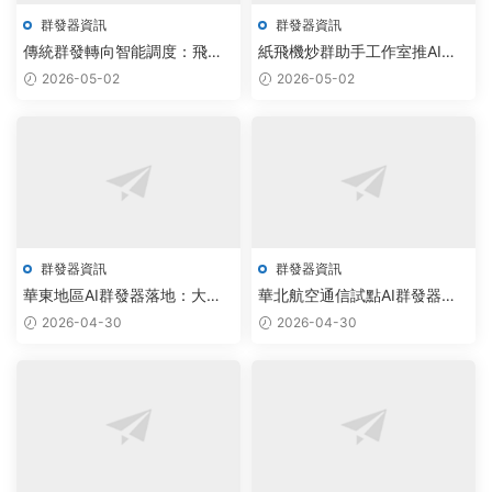
群發器資訊
群發器資訊
傳統群發轉向智能調度：飛機
紙飛機炒群助手工作室推AI智
群發器聯合TG源碼工作室實現
能群發方案，驅動行業自動化
2026-05-02
2026-05-02
自動化升級
升級
群發器資訊
群發器資訊
華東地區AI群發器落地：大模
華北航空通信試點AI群發器，
型驅動批量私信與加群腳本效
雲原生架構實現智能調度效率
2026-04-30
2026-04-30
率提升
提升300%