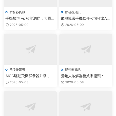
群發器資訊
群發器資訊
手動加群 vs 智能調度：大模型
飛機協議手機軟件公司推出AI
驅動飛機群發器與電報批量加
大模型群發方案，實現批量拉
2026-05-09
2026-05-09
群系統下載重塑通訊效率
人效率提升300%
群發器資訊
群發器資訊
AIGC驅動飛機群發器升級，TG
營銷人破解群發效率瓶頸：飛
采集機器人定制突破紙飛機私
機群發軟件與TG批量私信腳本
2026-05-08
2026-05-08
信系統無限制版
的AI自動化方案