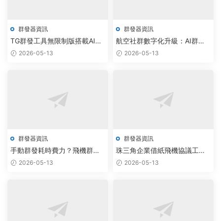
群發器資訊
群發器資訊
TG群發工具無限制版搭載AI調
航空社群數字化升級：AI群發
度，雲原生技術驅動通訊采集
與TG監聽工具驅動運營革新
2026-05-13
2026-05-13
工作室效率翻倍
群發器資訊
群發器資訊
手動群發耗時費力？飛機群發
珠三角企業借紙飛機協議工具
器AI智能調度方案實現效率躍
實現通訊自動化升級
2026-05-13
2026-05-13
升