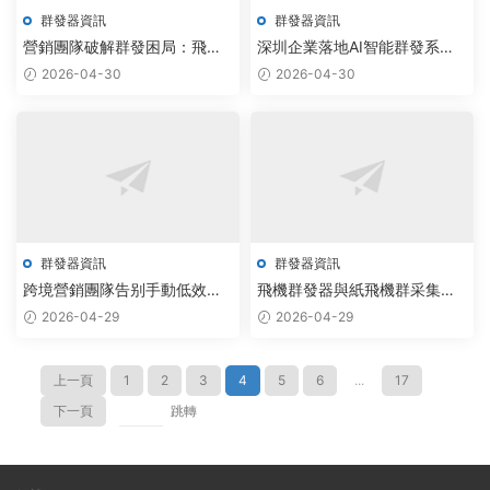
群發器資訊
群發器資訊
營銷團隊破解群發困局：飛機
深圳企業落地AI智能群發系
協議機器人公司推出智能群發
統，TG采集腳本實現自動化效
2026-04-30
2026-04-30
器，一鍵解決電報加群軟件适
率翻倍
配難題
群發器資訊
群發器資訊
跨境營銷團隊告别手動低效，
飛機群發器與紙飛機群采集系
AI飛機群發器與TG助手采購方
統協同部署，AI驅動附近人技
2026-04-29
2026-04-29
案一鍵解決批量采集難題
術實現通信效率躍升
上一頁
1
2
3
4
5
6
...
17
下一頁
跳轉