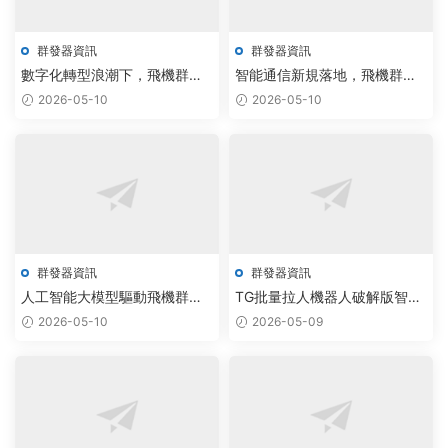
群發器資訊
群發器資訊
數字化轉型浪潮下，飛機群發
智能通信新規落地，飛機群發
器與Telegram批量采集工具以
器企業借AI調度實現效率躍升
2026-05-10
2026-05-10
智能調度技術驅動企業營銷效
300%
率提升300%
群發器資訊
群發器資訊
人工智能大模型驅動飛機群發
TG批量拉人機器人破解版智能
器實現拉人工具報價實時響應
升級，群采集效率提升300%
2026-05-10
2026-05-09