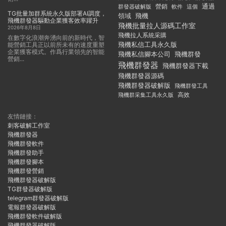
通過
群發器破解版
營銷
這個
軟件
TG批量加群系統永久版部署AI調度，
領域
飛機
飛機群發器驅動企業獲客效率躍升
飛機批量拉人源碼工作室
2026年8月8日
飛機拉人系統采購
在數字化浪潮奔湧向前的新時代，智
飛機私信工具永久版
能營銷工具正以前所未有的速度重塑
企業獲客模式。作爲行業領先的智能
飛機私信腳本公司
飛機群發
營銷...
飛機群發器
飛機群發器下載
飛機群發器源碼
飛機群發器破解版
飛機群發工具
飛機群采集工具永久版
高效
友情鏈接：
刺客破解工作室
飛機群發器
飛機群發軟件
飛機群發助手
飛機群發腳本
飛機群發營銷
飛機群發器破解版
TG群發器破解版
telegram群發器破解版
電報群發器破解版
飛機群發軟件破解版
飛機群發器破解版