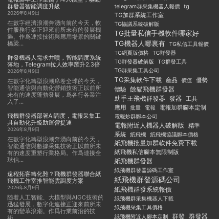
群發器智能調度升級
telegram群采集機器人報價
tg
2026年8月9日
TG加群系統工作室
在數字經濟浪潮奔湧向前的今天，軟
TG協議系統破解版
件服務行業正迎來前所未有的發展機
TG批量私信手機軟件哪家好
遇。作爲連接技術與應用場景的關鍵
TG機器人哪裏有
橋梁...
TG私信工具報價
TG群發器
TG網頁版價格
群發機器人需求井噴，智能調度系統
TG群發器破解版
TG群發工具
落地，Telegram拉人效率躍升2.3倍
TG群采集工具公司
2026年8月9日
TG采集軟件下載
産品
優勢
價值
在數字化轉型浪潮席卷全球的今天，
智能通信與自動化營銷技術正以前所
餘貓飛機群發器
體驗
未有的速度蓬勃發展，爲各行各業注
助手王飛機群發器
發器
工具
入了...
應用
電報加群腳本定制
批量
電報
飛機群發器部署AI調度，電報采集工
電報炒群腳本公司
具自動化升級助運營提速
電報附近人機器人破解版
精準
2026年8月9日
系統
紙飛機
紙飛機協議腳本價格
在數字化轉型浪潮奔湧向前的今天，
紙飛機批量加群軟件免費下載
智能通信與數據采集技術正以前所未
紙飛機私信腳本無限制版
有的速度重塑行業格局。作爲連接全
球信...
紙飛機群發器
紙飛機群發器源碼工作室
遠程拓客轉化難？飛機群發器聯合紙
紙飛機群發源碼公司
飛機工作室推智能雲調度方案
2026年8月9日
紙飛機群發系統報價
随着人工智能、大模型與AIGC技術的
紙飛機群采集機器人下載
迅猛發展，數字化連接正迎來前所未
紙飛機采集工具價格
有的變革浪潮。作爲行業前沿的技
群發
群發器
紙飛機附近人腳本定制
術...