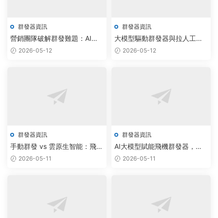
群發器資訊
群發器資訊
營銷團隊破解群發難題：AI驅
大模型驅動群發器與拉人工具
動電報批量加群與私信軟件免
升級，智能自動化引領營銷變
2026-05-12
2026-05-12
費上線
革
群發器資訊
群發器資訊
手動群發 vs 雲原生智能：飛機
AI大模型賦能飛機群發器，監
群發器破解電報拉人效率瓶頸
聽源碼定制驅動通信安全新突
2026-05-11
2026-05-11
破