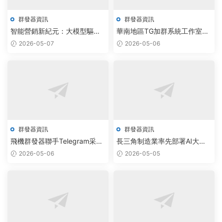
群發器資訊
群發器資訊
智能營銷新紀元：大模型驅動
華南地區TG加群系統工作室部
群發系統賦能企業客戶管理效
署AI群發機器人，引爆社群營
2026-05-07
2026-05-06
率倍增
銷效率
群發器資訊
群發器資訊
飛機群發器聯手Telegram采集
長三角制造業率先部署AI大模
系統，智能化數據效率提升
型，飛機群發器降價推動智能
2026-05-06
2026-05-05
300%
營銷升級