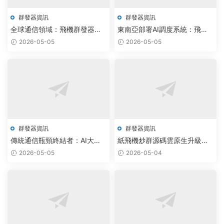
群發器資訊
群發器資訊
全球通信領域：飛機群發器與
東南亞部署AI調度系統：飛機
電報協議助手破解版智能調度
群發器與TG加助手上線賦能社
2026-05-05
2026-05-05
技術落地，效率提升200%
群管理
群發器資訊
群發器資訊
傳統通信瓶頸終結者：AI大模
紙飛機炒群源碼雲原生升級，
型驅動飛機群發器實現百倍效
群發效率提升300%
2026-05-05
2026-05-04
率突破