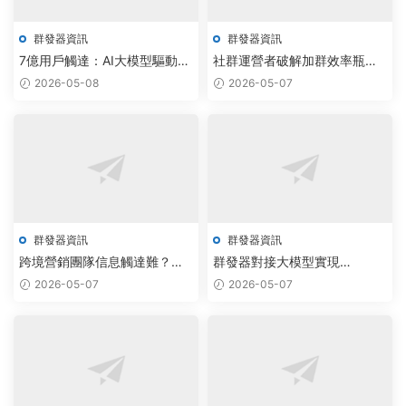
群發器資訊
群發器資訊
7億用戶觸達：AI大模型驅動飛
社群運營者破解加群效率瓶頸
機群發器與TG采集機器人免費
飛機群發器實現自動化協同
2026-05-08
2026-05-07
版上線
群發器資訊
群發器資訊
跨境營銷團隊信息觸達難？飛
群發器對接大模型實現
機群發器腳本免費版實現
Telegram拉人腳本自動化部
2026-05-07
2026-05-07
Telegram采集系統定制化
署，日活提升300%