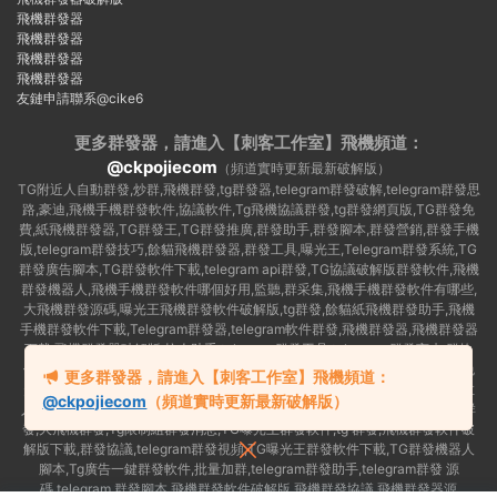
飛機群發器
飛機群發器
飛機群發器
飛機群發器
友鏈申請聯系@cike6
更多群發器，請進入【刺客工作室】
飛機頻道：
@ckpojiecom
（頻道實時更新最新破解版）
TG附近人自動群發,炒群,飛機群發,tg群發器,telegram群發破解,telegram群發思
路,豪迪,飛機手機群發軟件,協議軟件,Tg飛機協議群發,tg群發網頁版,TG群發免
費,紙飛機群發器,TG群發王,TG群發推廣,群發助手,群發腳本,群發營銷,群發手機
版,telegram群發技巧,餘貓飛機群發器,群發工具,曝光王,Telegram群發系統,TG
群發廣告腳本,TG群發軟件下載,telegram api群發,TG協議破解版群發軟件,飛機
群發機器人,飛機手機群發軟件哪個好用,監聽,群采集,飛機手機群發軟件有哪些,
大飛機群發源碼,曝光王飛機群發軟件破解版,tg群發,餘貓紙飛機群發助手,飛機
手機群發軟件下載,Telegram群發器,telegram軟件群發,飛機群發器,飛機群發器
下載,飛機群發器破解版,拉人助手,telegram群發工具,telegram 群發言,加群軟
件,Telegram怎麽群發,協議号注冊機,TG機器人群發消息,群發軟件,tg群發器免
更多群發器，請進入【刺客工作室】飛機頻道：
費版,私信軟件,tg群發廣告,telegram群發規則,telegram群發,telegram 群發,拉
@ckpojiecom
（頻道實時更新最新破解版）
人軟件,telegram批量群發,群發器破解版,曝光王飛機群發軟件,telegram自動群
發,大飛機群發,Tg限制組群發消息,TG曝光王群發軟件,tg 群發,飛機群發軟件破
解版下載,群發協議,telegram群發視頻,TG曝光王群發軟件下載,TG群發機器人
腳本,Tg廣告一鍵群發軟件,批量加群,telegram群發助手,telegram群發 源
碼,telegram 群發腳本,飛機群發軟件破解版,飛機群發協議,飛機群發器源