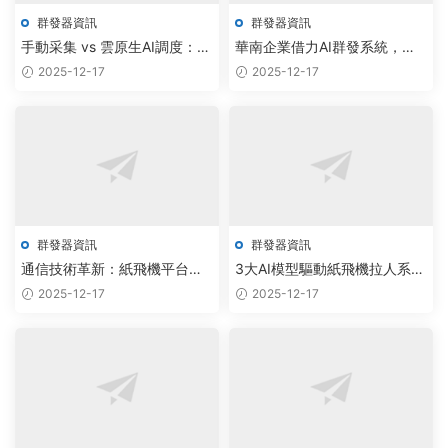
群發器資訊
群發器資訊
手動采集 vs 雲原生AI調度：飛
華南企業借力AI群發系統，實
機群發器如何實現TG數據零限
現私域流量自動化增長
2025-12-17
2025-12-17
制智能擴容
群發器資訊
群發器資訊
通信技術革新：紙飛機平台集
3大AI模型驅動紙飛機拉人系
成AI群發與智能監聽，構建高
統，實現社群用戶日均增長
2025-12-17
2025-12-17
效協同生态
500+