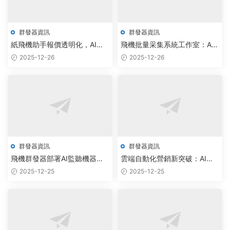
群發器資訊
群發器資訊
紙飛機助手報價透明化，AI批
飛機批量采集系統工作室：AI
量群發技術實現效率倍增
驅動社群運營，實現用戶增長
2025-12-26
2025-12-26
300%
群發器資訊
群發器資訊
飛機群發器部署AI監聽機器
雲端自動化營銷新突破：AI驅
人，實現智能調度與雲原生運
動紙飛機批量私信系統實現精
2025-12-25
2025-12-25
維新突破
準觸達