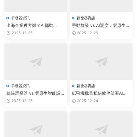
群發器資訊
群發器資訊
出海企業獲客難？AI驅動
手動群發 vs AI調度：雲原生軟
Telegram批量私信軟件實現雲
件重塑Telegram出海營銷新範
2025-12-25
2025-12-25
端智能觸達
式
群發器資訊
群發器資訊
傳統群發器 vs 雲原生智能調
紙飛機批量私信軟件部署AI智
度：Telegram批量私信軟件采
能調度，實現客戶觸達效率提
2025-12-25
2025-12-24
購轉向AIGC驅動方案
升300%