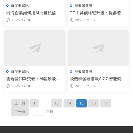
群發器資訊
群發器資訊
出海企業如何用AI批量私信助
TG工具價格戰升級：從群發器
手實現Telegram用戶精準觸達
到AI智能調度系統
2025-12-16
2025-12-16
群發器資訊
群發器資訊
雲端營銷新突破：AI驅動飛機
飛機群發器搭載AIGC智能調度
群發器實現90%用戶觸達率提
引擎，實現航空軟件自動化測
2025-12-16
2025-12-16
升
試新突破
上一頁
1
···
13
14
15
16
17
下一頁
跳轉