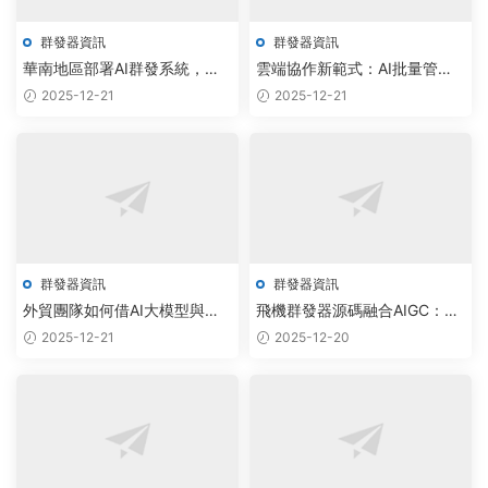
群發器資訊
群發器資訊
華南地區部署AI群發系統，通
雲端協作新範式：AI批量管理
信成本降低40%
工具驅動企業數智化增長
2025-12-21
2025-12-21
群發器資訊
群發器資訊
外貿團隊如何借AI大模型與雲
飛機群發器源碼融合AIGC：智
原生軟件實現300%訂單轉化率
能調度引擎驅動私域流量增長
2025-12-21
2025-12-20
提升
300%