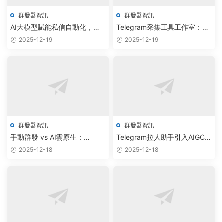
群發器資訊
群發器資訊
AI大模型賦能私信自動化，雲
Telegram采集工具工作室：AI
原生軟件實現批量拉人效率倍
調度引擎驅動批量加群機器人
2025-12-19
2025-12-19
增
實現用戶增長300%
群發器資訊
群發器資訊
手動群發 vs AI雲原生：
Telegram拉人助手引入AIGC智
Telegram機器人工作室如何重
能調度，社群運營效率提升
2025-12-18
2025-12-18
塑批量私信技術
300%