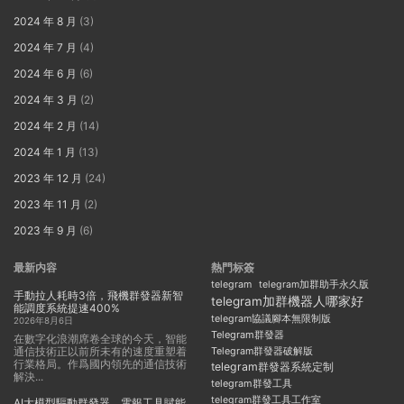
2024 年 8 月
(3)
2024 年 7 月
(4)
2024 年 6 月
(6)
2024 年 3 月
(2)
2024 年 2 月
(14)
2024 年 1 月
(13)
2023 年 12 月
(24)
2023 年 11 月
(2)
2023 年 9 月
(6)
最新内容
熱門标簽
telegram
telegram加群助手永久版
手動拉人耗時3倍，飛機群發器新智
telegram加群機器人哪家好
能調度系統提速400%
telegram協議腳本無限制版
2026年8月6日
Telegram群發器
在數字化浪潮席卷全球的今天，智能
通信技術正以前所未有的速度重塑着
Telegram群發器破解版
行業格局。作爲國内領先的通信技術
telegram群發器系統定制
解決...
telegram群發工具
telegram群發工具工作室
AI大模型驅動群發器，電報工具賦能