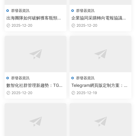
群發器資訊
群發器資訊
出海團隊如何破解獲客瓶頸？
企業協同采購轉向電報協議，
AI驅動TG協議機器人實現自動
智能群發器破解批量采集難題
2025-12-20
2025-12-20
化用戶增長
群發器資訊
群發器資訊
數智化社群管理新趨勢：TG網
Telegram網頁版定制方案：雲
頁版報價革新，智能加群機器
原生智能調度系統助力企業通
2025-12-20
2025-12-19
人實現自動化運營
訊效率提升300%