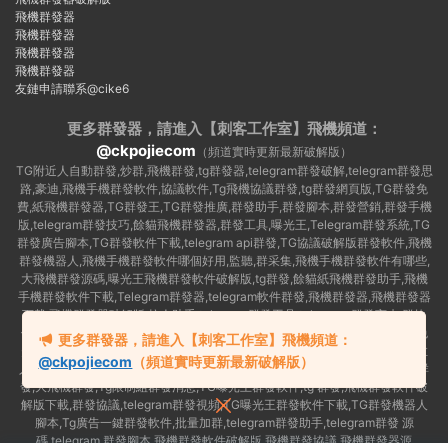
飛機群發器
飛機群發器
飛機群發器
飛機群發器
友鏈申請聯系@cike6
更多群發器，請進入【刺客工作室】
飛機頻道：
@ckpojiecom
（頻道實時更新最新破解版）
TG附近人自動群發,炒群,飛機群發,tg群發器,telegram群發破解,telegram群發思
路,豪迪,飛機手機群發軟件,協議軟件,Tg飛機協議群發,tg群發網頁版,TG群發免
費,紙飛機群發器,TG群發王,TG群發推廣,群發助手,群發腳本,群發營銷,群發手機
版,telegram群發技巧,餘貓飛機群發器,群發工具,曝光王,Telegram群發系統,TG
群發廣告腳本,TG群發軟件下載,telegram api群發,TG協議破解版群發軟件,飛機
群發機器人,飛機手機群發軟件哪個好用,監聽,群采集,飛機手機群發軟件有哪些,
大飛機群發源碼,曝光王飛機群發軟件破解版,tg群發,餘貓紙飛機群發助手,飛機
手機群發軟件下載,Telegram群發器,telegram軟件群發,飛機群發器,飛機群發器
下載,飛機群發器破解版,拉人助手,telegram群發工具,telegram 群發言,加群軟
件,Telegram怎麽群發,協議号注冊機,TG機器人群發消息,群發軟件,tg群發器免
更多群發器，請進入【刺客工作室】飛機頻道：
費版,私信軟件,tg群發廣告,telegram群發規則,telegram群發,telegram 群發,拉
@ckpojiecom
（頻道實時更新最新破解版）
人軟件,telegram批量群發,群發器破解版,曝光王飛機群發軟件,telegram自動群
發,大飛機群發,Tg限制組群發消息,TG曝光王群發軟件,tg 群發,飛機群發軟件破
解版下載,群發協議,telegram群發視頻,TG曝光王群發軟件下載,TG群發機器人
腳本,Tg廣告一鍵群發軟件,批量加群,telegram群發助手,telegram群發 源
碼,telegram 群發腳本,飛機群發軟件破解版,飛機群發協議,飛機群發器源