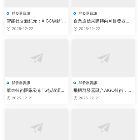
群發器資訊
群發器資訊
智能社交新紀元：AIGC驅動“電
企業通信采購轉向AI群發器，
報附近人機器人”實現永久自動
智能調度軟件破解大規模信息
2025-12-22
2025-12-22
化連接
觸達難題
群發器資訊
群發器資訊
華東技術團隊發布TG協議源
飛機群發器融合AIGC技術，智
碼，飛機群發器實現智能調度
能調度系統實現用戶增長成本
2025-12-21
2025-12-21
與雲原生部署
降低40%