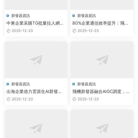
群發器資訊
群發器資訊
中東企業采購TG批量拉人網頁
80%企業通信效率提升：飛機
版，智能調度系統驅動雲端營
協議助手免費版以智能調度驅
2025-12-23
2025-12-23
銷變革
動行業協作革新
群發器資訊
群發器資訊
出海企業借力雲原生AI群發方
飛機群發器融合AIGC調度，電
案，實現Telegram營銷自動化
報附近人軟件實現企業通訊效
2025-12-23
2025-12-23
與成本優化
能300%提升