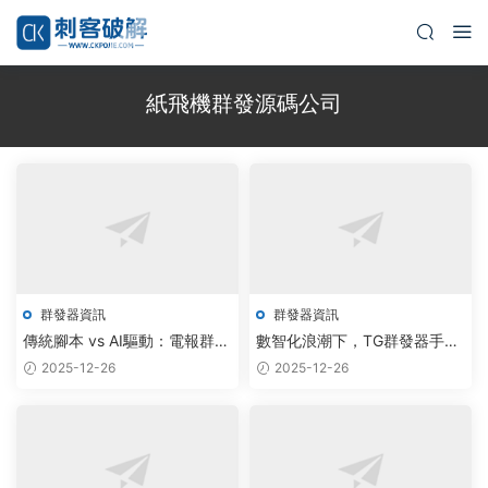
紙飛機群發源碼公司
群發器資訊
群發器資訊
傳統腳本 vs AI驅動：電報群發
數智化浪潮下，TG群發器手機
器如何借大模型實現智能調度
軟件公司以AIGC技術重塑
2025-12-26
2025-12-26
Telegram加群機器人工作室運
營模式