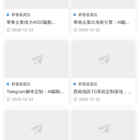
群發器資訊
群發器資訊
華東企業借力AIGC驅動
華南企業出海新引擎：AI驅動
Telegram私信工具，實現社群
電報私信腳本與批量采集軟件
2025-12-23
2025-12-22
運營自動化升級
采購熱
群發器資訊
群發器資訊
Telegram腳本定制：AI驅動群
西南地區TG系統定制落地，AI
發引擎實現自動化連接效率提
驅動紙飛機助手采購量激增
2025-12-22
2025-12-22
升300%