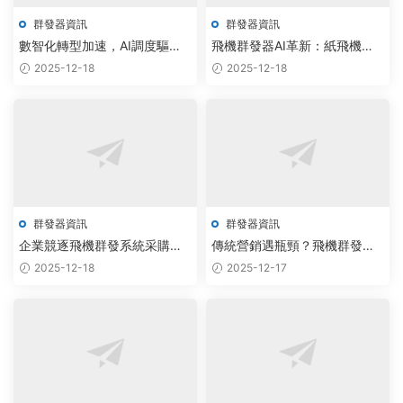
群發器資訊
群發器資訊
數智化轉型加速，AI調度驅動
飛機群發器AI革新：紙飛機工
紙飛機批量私信助手采購量激
作室智能調度系統重塑私信機
2025-12-18
2025-12-18
增
器人報價體系
群發器資訊
群發器資訊
企業競逐飛機群發系統采購，
傳統營銷遇瓶頸？飛機群發器
TG機器人永久版以AIGC驅動智
+AI智能調度，驅動企業全域增
2025-12-18
2025-12-17
能調度升級
長新引擎