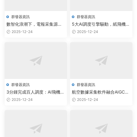
群發器資訊
群發器資訊
數智化浪潮下，電報采集源碼
5大AI調度引擎驅動，紙飛機群
公司以AI大模型驅動飛機群發
采集系統實現數據自動化處理
2025-12-24
2025-12-24
器與監聽系統實現智能調度
群發器資訊
群發器資訊
3分鍾完成百人調度：AI飛機群
航空數據采集軟件融合AIGC，
發器免費下載，實現航空運營
實現智能調度與千億産業價值
2025-12-24
2025-12-24
自動化升級
躍升