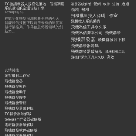
TG協議機器人規模化落地，智能調度
通過
群發器破解版
營銷
這個
軟件
系統激活航空通信新引擎
領域
飛機
2026年8月6日
飛機批量拉人源碼工作室
在數字化轉型浪潮席卷全球的今天，
飛機拉人系統采購
智能通信技術正以前所未有的速度重
飛機私信工具永久版
塑行業格局。作爲信息傳播領域的創
新力...
飛機私信腳本公司
飛機群發
飛機群發器
飛機群發器下載
飛機群發器源碼
飛機群發器破解版
飛機群發工具
飛機群采集工具永久版
高效
友情鏈接：
刺客破解工作室
飛機群發器
飛機群發軟件
飛機群發助手
飛機群發腳本
飛機群發營銷
飛機群發器破解版
TG群發器破解版
telegram群發器破解版
電報群發器破解版
飛機群發軟件破解版
飛機群發器破解版