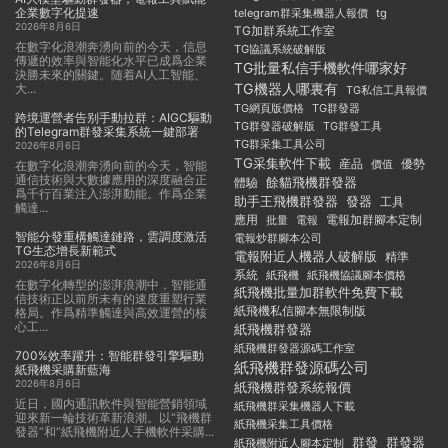
企業數字化提速
telegram群采集機器人報價
tg
2026年8月6日
TG加群系統工作室
在數字化浪潮奔湧向前的今天，信息
TG協議系統破解版
傳遞的效率與智能化水平已成爲企業
TG批量私信手機軟件哪家好
決勝未來的關鍵。随着AI人工智能、
TG機器人哪裏有
大...
TG私信工具報價
TG群發器
TG網頁版價格
跨境運營者告别手動拉群：AIGC驅動
TG群發器破解版
TG群發工具
的Telegram群發采集系統一鍵部署
TG群采集工具公司
2026年8月6日
TG采集軟件下載
産品
優勢
價值
在數字化浪潮奔湧向前的今天，智能
通信技術與大數據應用的深度融合正
餘貓飛機群發器
體驗
爲千行百業注入澎湃動能。作爲企業
助手王飛機群發器
發器
工具
觸達...
應用
電報加群腳本定制
批量
電報
智能分發重構觸達鏈路，雲調度激活
電報炒群腳本公司
TG生态增長新範式
電報附近人機器人破解版
精準
2026年8月6日
系統
紙飛機
紙飛機協議腳本價格
在數字化轉型的澎湃浪潮中，智能通
紙飛機批量加群軟件免費下載
信技術正以前所未有的速度重塑行業
紙飛機私信腳本無限制版
格局。作爲精準觸達與高效運營的核
心工...
紙飛機群發器
紙飛機群發器源碼工作室
700%效率躍升：智能群發引擎驅動
紙飛機群發源碼公司
紙飛機采購新藍海
2026年8月6日
紙飛機群發系統報價
近日，國内通訊軟件與智能營銷領域
紙飛機群采集機器人下載
迎來新一輪技術革新浪潮。以“飛機群
紙飛機采集工具價格
發器”和“紙飛機附近人手機軟件采購...
群發
群發器
紙飛機附近人腳本定制