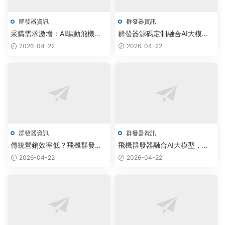
群發器資訊
群發器資訊
采購需求激增：AI驅動飛機群
群發器源碼定制融合AI大模
發器與紙飛機采集助手助力
型，通信效率提升300%
2026-04-22
2026-04-22
Telegram群發規則升級
群發器資訊
群發器資訊
傳統營銷效率低？飛機群發器
飛機群發器融合AI大模型，紙
與電報批量拉人智能方案重塑
飛機私信軟件驅動營銷自動化
2026-04-22
2026-04-22
獲客新标準
新突破