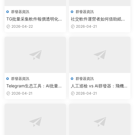
群發器資訊
群發器資訊
TG批量采集軟件報價透明化，
社交軟件運營者如何借助紙飛
飛機群發器解決電報用戶低效
機AI大模型實現批量用戶精準
2026-04-22
2026-04-21
手動采集痛點
觸達
群發器資訊
群發器資訊
Telegram生态工具：AI批量加
人工巡檢 vs AI群發器：飛機運
群系統實現雲端自動化管理
維如何用大模型軟件實現自動
2026-04-21
2026-04-21
化調度