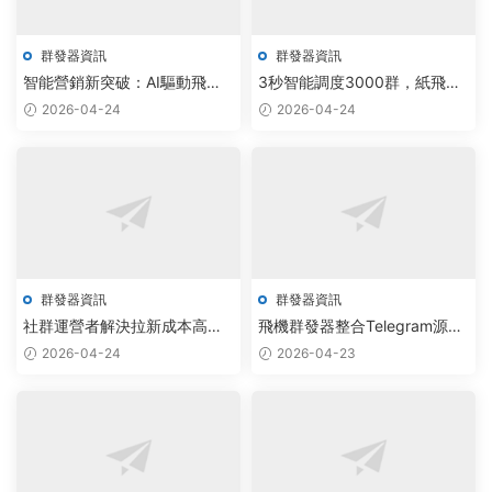
群發器資訊
群發器資訊
智能營銷新突破：AI驅動飛機
3秒智能調度3000群，紙飛機
群發器與Telegram監聽腳本實
批量加群系統永久版引爆數字
2026-04-24
2026-04-24
現自動化
營銷新變革
群發器資訊
群發器資訊
社群運營者解決拉新成本高難
飛機群發器整合Telegram源
題：批量群發源碼與透明化工
碼，3步自動化提升300%私信
2026-04-24
2026-04-23
具落地
觸達率