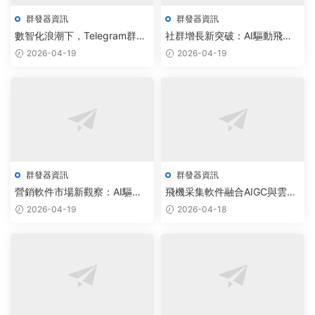
群發器資訊
群發器資訊
數智化浪潮下，Telegram群發
社群增長新突破：AI驅動飛機
源碼工作室以AI驅動飛機群發
拉人機器人實現高效自動化引
2026-04-19
2026-04-19
器，實現智能調度與雲原生部
流
署
群發器資訊
群發器資訊
營銷軟件市場新觀察：AI驅動
飛機采集軟件融合AIGC與雲原
群發器如何實現降本增效
生，實現航空數據智能調度新
2026-04-19
2026-04-18
突破