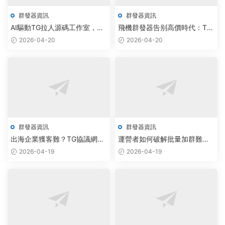
群發器資訊
群發器資訊
AI驅動TG拉人源碼工作室，紙
飛機群發器告别高價時代：TG
飛機采集工具公司重塑飛機群
工具價格優化驅動智能調度新
2026-04-20
2026-04-20
發器智能調度新生态
生态
群發器資訊
群發器資訊
出海企業獲客難？TG協議網頁
運營者如何破解批量加群難
版報價透明化，智能調度系統
題？雲端AI調度系統實現自動
2026-04-19
2026-04-19
實現雲端自動化引流
化拉人