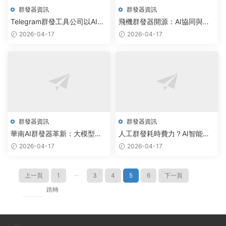
群發器資訊
群發器資訊
Telegram群發工具公司以AI大
飛機群發器開源：AI協同與雲
模型驅動，實現智能調度與批
原生架構重塑社群管理新範式
2026-04-17
2026-04-17
量加群自動化
群發器資訊
群發器資訊
華南AI群發器革新：大模型驅
人工群發耗時費力？AI智能調
動電報工作室實現智能調度
度驅動TG批量私信助手實現出
2026-04-17
2026-04-17
海營銷自動化
上一頁
1
···
3
4
5
6
下一頁
跳轉