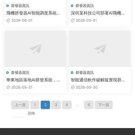
群發器資訊
群發器資訊
飛機群發器AI智能調度系統實
深圳某科技公司部署AI飛機群
現通信效率300%躍升
發器，日均處理10萬條批量私
2026-06-01
2026-05-31
信
群發器資訊
群發器資訊
華東地區落地AI群發系統，自
智能通信軟件破解版實現群發
動化采集與批量私信技術驅動
調度效率提升300%
2026-05-31
2026-05-30
通信效率提升300%
上一頁
1
2
3
4
...
6
下一頁
跳轉