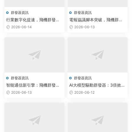
群發器資訊
群發器資訊
行業數字化提速，飛機群發器
電報協議腳本突破，飛機群發
與紙飛機私信軟件以AI算法重
器實現智能決策與跨平台兼容
2026-06-14
2026-06-13
塑精準營銷新路徑
群發器資訊
群發器資訊
智能通信新引擎：飛機群發器
AI大模型驅動群發器：3倍效率
源碼與telegram協議助手落地
提升紙飛機批量拉人助手永久
2026-06-13
2026-06-12
賦能
版上線