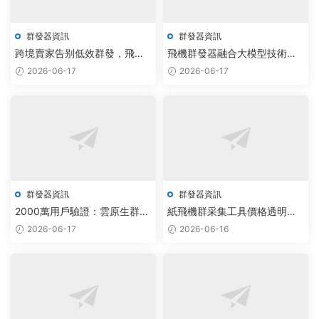
群發器資訊
群發器資訊
跨境賣家告别低效群發，飛機
飛機群發器融合大模型技術，
群發器與TG腳本實現3倍轉化
實現智能調度效率提升30%
2026-06-17
2026-06-17
率突破
群發器資訊
群發器資訊
2000萬用戶驗證：雲原生群發
紙飛機群采集工具價格透明
器重構社交分發效率
化，拉人網頁版采購激活300%
2026-06-17
2026-06-16
效率增長