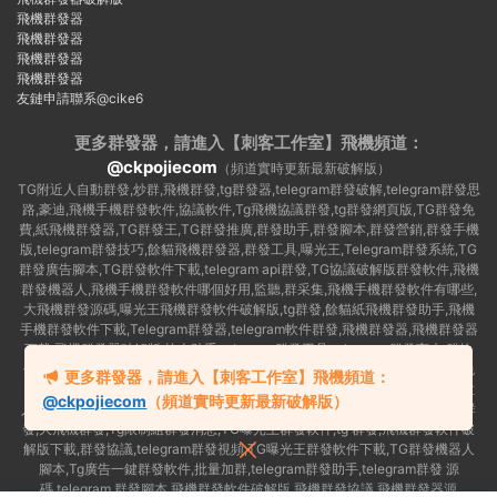
飛機群發器
飛機群發器
飛機群發器
飛機群發器
友鏈申請聯系@cike6
更多群發器，請進入【刺客工作室】
飛機頻道：
@ckpojiecom
（頻道實時更新最新破解版）
TG附近人自動群發,炒群,飛機群發,tg群發器,telegram群發破解,telegram群發思
路,豪迪,飛機手機群發軟件,協議軟件,Tg飛機協議群發,tg群發網頁版,TG群發免
費,紙飛機群發器,TG群發王,TG群發推廣,群發助手,群發腳本,群發營銷,群發手機
版,telegram群發技巧,餘貓飛機群發器,群發工具,曝光王,Telegram群發系統,TG
群發廣告腳本,TG群發軟件下載,telegram api群發,TG協議破解版群發軟件,飛機
群發機器人,飛機手機群發軟件哪個好用,監聽,群采集,飛機手機群發軟件有哪些,
大飛機群發源碼,曝光王飛機群發軟件破解版,tg群發,餘貓紙飛機群發助手,飛機
手機群發軟件下載,Telegram群發器,telegram軟件群發,飛機群發器,飛機群發器
下載,飛機群發器破解版,拉人助手,telegram群發工具,telegram 群發言,加群軟
件,Telegram怎麽群發,協議号注冊機,TG機器人群發消息,群發軟件,tg群發器免
更多群發器，請進入【刺客工作室】飛機頻道：
費版,私信軟件,tg群發廣告,telegram群發規則,telegram群發,telegram 群發,拉
@ckpojiecom
（頻道實時更新最新破解版）
人軟件,telegram批量群發,群發器破解版,曝光王飛機群發軟件,telegram自動群
發,大飛機群發,Tg限制組群發消息,TG曝光王群發軟件,tg 群發,飛機群發軟件破
解版下載,群發協議,telegram群發視頻,TG曝光王群發軟件下載,TG群發機器人
腳本,Tg廣告一鍵群發軟件,批量加群,telegram群發助手,telegram群發 源
碼,telegram 群發腳本,飛機群發軟件破解版,飛機群發協議,飛機群發器源