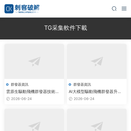
TG采集軟件下載
群發器資訊
群發器資訊
雲原生驅動飛機群發器技術突
AI大模型驅動飛機群發器升
破，電報批量加群效率提升
級，企業批量消息發送效率提
2026-06-24
2026-06-24
300%
升300%