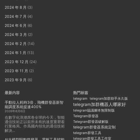
2024 年 8 月
(3)
2024 年 7 月
(4)
2024 年 6 月
(6)
2024 年 3 月
(2)
2024 年 2 月
(14)
2024 年 1 月
(13)
2023 年 12 月
(24)
2023 年 11 月
(2)
2023 年 9 月
(6)
最新内容
熱門标簽
telegram
telegram加群助手永久版
手動拉人耗時3倍，飛機群發器新智
telegram加群機器人哪家好
能調度系統提速400%
telegram協議腳本無限制版
2026年8月6日
Telegram群發器
在數字化浪潮席卷全球的今天，智能
通信技術正以前所未有的速度重塑着
Telegram群發器破解版
行業格局。作爲國内領先的通信技術
telegram群發器系統定制
解決...
telegram群發工具
telegram群發工具工作室
AI大模型驅動群發器，電報工具賦能