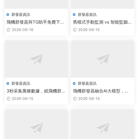
群發器資訊
群發器資訊
飛機群發器與TG助手免費下
舊模式手動監測 vs 智能監聽腳
載：智能化通信工具重塑行業
本：飛機群發器工作室如何提
2026-06-16
2026-06-15
效率新标杆
升10倍群組覆蓋效率
群發器資訊
群發器資訊
3秒采集萬條數據，紙飛機群發
飛機群發器融合AI大模型，
器助你批量加群獲客
Telegram批量私信系統采購效
2026-06-15
2026-06-14
率提升300%