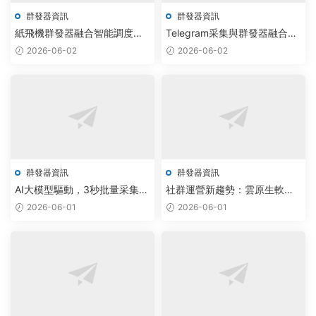
群發器資訊
群發器資訊
紙飛機群發器融合智能調度，
Telegram采集與群發器融合AI
批量拉人腳本實現自動化部署
算法，助力企業營銷效率提升
2026-06-02
2026-06-02
300%
群發器資訊
群發器資訊
AI大模型驅動，3秒批量采集
社群運營新趨勢：雲原生軟件
Telegram群組，轉化率飙升
驅動飛機群發器與批量加群自
2026-06-01
2026-06-01
200%
動化