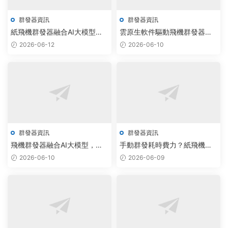
群發器資訊
群發器資訊
紙飛機群發器融合AI大模型，
雲原生軟件驅動飛機群發器，
實現TG監聽自動化率提升40%
大模型賦能電報批量群發實現
2026-06-12
2026-06-10
智能調度
群發器資訊
群發器資訊
飛機群發器融合AI大模型，驅
手動群發耗時費力？紙飛機群
動電報加群系統決策效率提升
發機器人采購引爆智能調度新
2026-06-10
2026-06-09
40%
方案