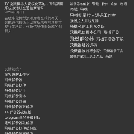
TG協議機器人規模化落地，智能調度
通過
群發器破解版
營銷
這個
軟件
系統激活航空通信新引擎
領域
飛機
2026年8月6日
飛機批量拉人源碼工作室
在數字化轉型浪潮席卷全球的今天，
飛機拉人系統采購
智能通信技術正以前所未有的速度重
飛機私信工具永久版
塑行業格局。作爲信息傳播領域的創
新力...
飛機私信腳本公司
飛機群發
飛機群發器
飛機群發器下載
飛機群發器源碼
飛機群發器破解版
飛機群發工具
飛機群采集工具永久版
高效
友情鏈接：
刺客破解工作室
飛機群發器
飛機群發軟件
飛機群發助手
飛機群發腳本
飛機群發營銷
飛機群發器破解版
TG群發器破解版
telegram群發器破解版
電報群發器破解版
飛機群發軟件破解版
飛機群發器破解版