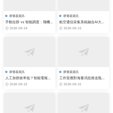
群發器資訊
群發器資訊
手動拉群 vs 智能調度：飛機群
航空通信采集系統融合AI大模
發器與電報機器人工作室賦能
型，破解版源碼驅動智能群發
2026-06-24
2026-06-23
通信新效率
升級
群發器資訊
群發器資訊
人工加群效率低？智能電報加
工作室應對海量消息推送瓶
群源碼公司用AI大模型實現3倍
頸，借飛機群發器與電報破解
2026-06-22
2026-06-22
自動化增長
版實現全自動化調度