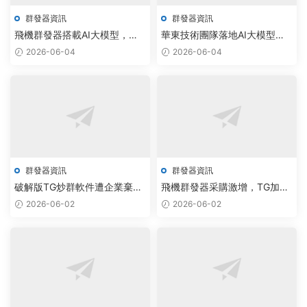
群發器資訊
群發器資訊
飛機群發器搭載AI大模型，智
華東技術團隊落地AI大模型，
能私信機器人采購效率提升
飛機群發器與Telegram附近人
2026-06-04
2026-06-04
300%
系統驅動社交軟件智能化升級
群發器資訊
群發器資訊
破解版TG炒群軟件遭企業棄
飛機群發器采購激增，TG加群
用，AI智能調度系統如何解決
系統升級智能調度助力行業擴
2026-06-02
2026-06-02
高并發通信痛點？
張