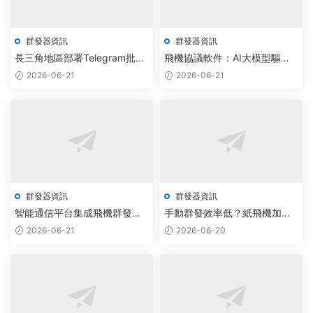
群發器資訊
群發器資訊
長三角地區部署Telegram批量
飛機協議軟件：AI大模型驅動
加群系統，自動化營銷效率提
自動化決策，兼容性提升30%
2026-06-21
2026-06-21
升3倍
群發器資訊
群發器資訊
智能通信平台集成飛機群發與
手動群發效率低？紙飛機加群
電報監聽，助力行業自動化升
助手用AI大模型實現自動化觸
2026-06-21
2026-06-20
級
達