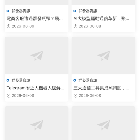
群發器資訊
群發器資訊
電商客服遭遇群發瓶頸？飛機
AI大模型驅動通信革新，飛機
群發器用大模型實現一鍵智能
群發器與電報拉人軟件免費版
2026-06-09
2026-06-08
調度
實現跨平台智能調度
群發器資訊
群發器資訊
Telegram附近人機器人破解版
三大通信工具集成AI調度，驅
驅動AIGC通信實現跨平台智能
動行業群發效率提升40%
2026-06-08
2026-06-08
調度