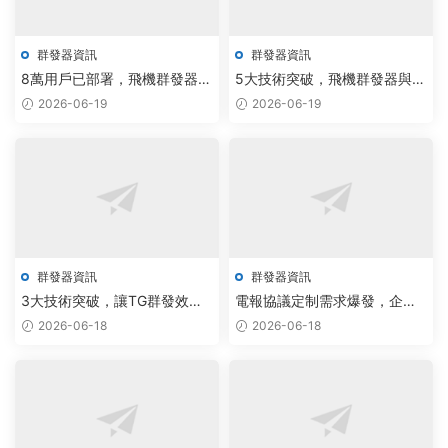
群發器資訊
群發器資訊
8萬用戶已部署，飛機群發器與
5大技術突破，飛機群發器與電
TG批量采集引爆自動化采集新
報監聽系統定制引領通訊新藍
2026-06-19
2026-06-19
效率
海
群發器資訊
群發器資訊
3大技術突破，讓TG群發效率
電報協議定制需求爆發，企業
提升80%
加速布局私信軟件與群發器，
2026-06-18
2026-06-18
通信效率提升200%