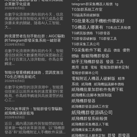
企業數字化提速
telegram群采集機器人報價
tg
2026年8月6日
TG加群系統工作室
在數字化浪潮奔湧向前的今天，信息
TG協議系統破解版
傳遞的效率與智能化水平已成爲企業
TG批量私信手機軟件哪家好
決勝未來的關鍵。随着AI人工智能、
TG機器人哪裏有
大...
TG私信工具報價
TG群發器
TG網頁版價格
跨境運營者告别手動拉群：AIGC驅動
TG群發器破解版
TG群發工具
的Telegram群發采集系統一鍵部署
TG群采集工具公司
2026年8月6日
TG采集軟件下載
産品
優勢
價值
在數字化浪潮奔湧向前的今天，智能
通信技術與大數據應用的深度融合正
餘貓飛機群發器
體驗
爲千行百業注入澎湃動能。作爲企業
助手王飛機群發器
發器
工具
觸達...
應用
電報加群腳本定制
批量
電報
智能分發重構觸達鏈路，雲調度激活
電報炒群腳本公司
TG生态增長新範式
電報附近人機器人破解版
精準
2026年8月6日
系統
紙飛機
紙飛機協議腳本價格
在數字化轉型的澎湃浪潮中，智能通
紙飛機批量加群軟件免費下載
信技術正以前所未有的速度重塑行業
紙飛機私信腳本無限制版
格局。作爲精準觸達與高效運營的核
心工...
紙飛機群發器
紙飛機群發器源碼工作室
700%效率躍升：智能群發引擎驅動
紙飛機群發源碼公司
紙飛機采購新藍海
2026年8月6日
紙飛機群發系統報價
近日，國内通訊軟件與智能營銷領域
紙飛機群采集機器人下載
迎來新一輪技術革新浪潮。以“飛機群
紙飛機采集工具價格
發器”和“紙飛機附近人手機軟件采購...
群發
群發器
紙飛機附近人腳本定制