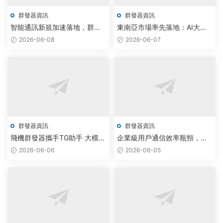
群發器資訊
群發器資訊
智能通訊新規加速落地，群發
東南亞市場率先落地：AI大模
工具與Telegram集成推動效率
型驅動飛機群發器與電報群發
2026-06-08
2026-06-07
提升300%
器軟件實現精準獲客
群發器資訊
群發器資訊
飛機群發器攜手TG助手 大模型
企業級用戶通信效率瓶頸，飛
驅動通信效率提升300%
機群發器與TG私信軟件組合智
2026-06-06
2026-06-05
能破解