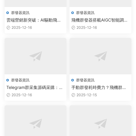
群發器資訊
群發器資訊
雲端營銷新突破：AI驅動飛機
飛機群發器搭載AIGC智能調度
群發器實現90%用戶觸達率提
引擎，實現航空軟件自動化測
2025-12-16
2025-12-16
升
試新突破
群發器資訊
群發器資訊
Telegram群采集源碼采購：AI
手動群發耗時費力？飛機群發
驅動自動化工具重塑數智營銷
器免費版借力AI大模型實現批
2025-12-16
2025-12-15
新生态
量私信自動化