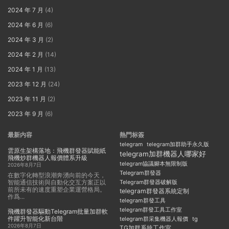
2024 年 7 月
(4)
2024 年 6 月
(6)
2024 年 3 月
(2)
2024 年 2 月
(14)
2024 年 1 月
(13)
2023 年 12 月
(24)
2023 年 11 月
(2)
2023 年 9 月
(6)
最新内容
熱門标簽
telegram
telegram加群助手永久版
雲原生架構落地：飛機群發器賦能紙
telegram加群機器人哪家好
飛機炒群機器人報價體系升級
telegram協議腳本無限制版
2026年8月7日
Telegram群發器
在數字化轉型浪潮奔湧向前的今天，
智能通信技術與自動化交互方案正以
Telegram群發器破解版
前所未有的速度重塑企業運營格局。
telegram群發器系統定制
作爲...
telegram群發工具
telegram群發工具工作室
飛機群發器驅動Telegram批量加群軟
件躍升智能化新台階
telegram群采集機器人報價
tg
2026年8月7日
TG加群系統工作室