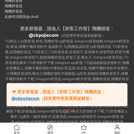
飛機群發器
飛機群發器
飛機群發器
友鏈申請聯系@cike6
更多群發器，請進入【刺客工作室】
飛機頻道：
@ckpojiecom
（頻道實時更新最新破解版）
TG附近人自動群發,炒群,飛機群發,tg群發器,telegram群發破解,telegram群發思
路,豪迪,飛機手機群發軟件,協議軟件,Tg飛機協議群發,tg群發網頁版,TG群發免
費,紙飛機群發器,TG群發王,TG群發推廣,群發助手,群發腳本,群發營銷,群發手機
版,telegram群發技巧,餘貓飛機群發器,群發工具,曝光王,Telegram群發系統,TG
群發廣告腳本,TG群發軟件下載,telegram api群發,TG協議破解版群發軟件,飛機
群發機器人,飛機手機群發軟件哪個好用,監聽,群采集,飛機手機群發軟件有哪些,
大飛機群發源碼,曝光王飛機群發軟件破解版,tg群發,餘貓紙飛機群發助手,飛機
手機群發軟件下載,Telegram群發器,telegram軟件群發,飛機群發器,飛機群發器
下載,飛機群發器破解版,拉人助手,telegram群發工具,telegram 群發言,加群軟
件,Telegram怎麽群發,協議号注冊機,TG機器人群發消息,群發軟件,tg群發器免
更多群發器，請進入【刺客工作室】飛機頻道：
費版,私信軟件,tg群發廣告,telegram群發規則,telegram群發,telegram 群發,拉
@ckpojiecom
（頻道實時更新最新破解版）
人軟件,telegram批量群發,群發器破解版,曝光王飛機群發軟件,telegram自動群
發,大飛機群發,Tg限制組群發消息,TG曝光王群發軟件,tg 群發,飛機群發軟件破
解版下載,群發協議,telegram群發視頻,TG曝光王群發軟件下載,TG群發機器人
腳本,Tg廣告一鍵群發軟件,批量加群,telegram群發助手,telegram群發 源
碼,telegram 群發腳本,飛機群發軟件破解版,飛機群發協議,飛機群發器源
碼,telegram 群發工具,如何群發telegram,TG群發器
首頁
發現
VIP
我的