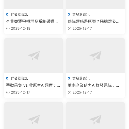
群發器資訊
群發器資訊
企業競逐飛機群發系統采購，
傳統營銷遇瓶頸？飛機群發器
TG機器人永久版以AIGC驅動智
+AI智能調度，驅動企業全域增
2025-12-18
2025-12-17
能調度升級
長新引擎
群發器資訊
群發器資訊
手動采集 vs 雲原生AI調度：飛
華南企業借力AI群發系統，實
機群發器如何實現TG數據零限
現私域流量自動化增長
2025-12-17
2025-12-17
制智能擴容