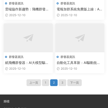
群發器資訊
群發器資訊
雲端協作新趨勢：飛機群發器
電報加群系統免費版上線：AI
與批量加群網頁版如何通過AI
群發器精準觸達，社群增長提
2025-12-10
2025-12-10
重塑企業通信
速300%
群發器資訊
群發器資訊
紙飛機群發器：AI大模型驅動
自動化工具革新：AI驅動批量
數據采集，雲原生架構釋放千
加群腳本與機器人實現高效社
2025-12-10
2025-12-10
億市場
群智能調度
上一頁
1
2
3
下一頁
歸檔