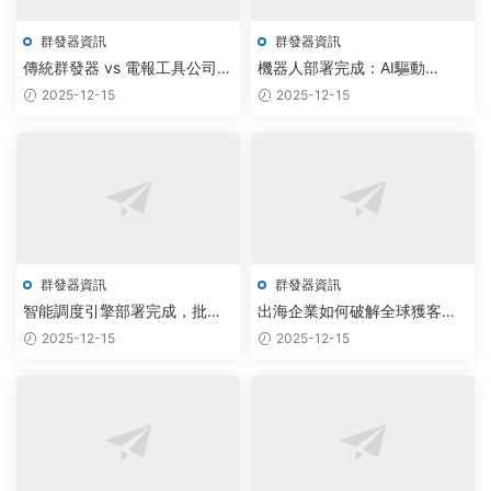
群發器資訊
群發器資訊
傳統群發器 vs 電報工具公司：
機器人部署完成：AI驅動
紙飛機私信腳本驅動數智化通
Telegram群發器實現全自動社
2025-12-15
2025-12-15
信新躍升
群運營
群發器資訊
群發器資訊
智能調度引擎部署完成，批量
出海企業如何破解全球獲客難
加群效率提升300%
題？AI群發機器人實現批量采
2025-12-15
2025-12-15
集與精準觸達