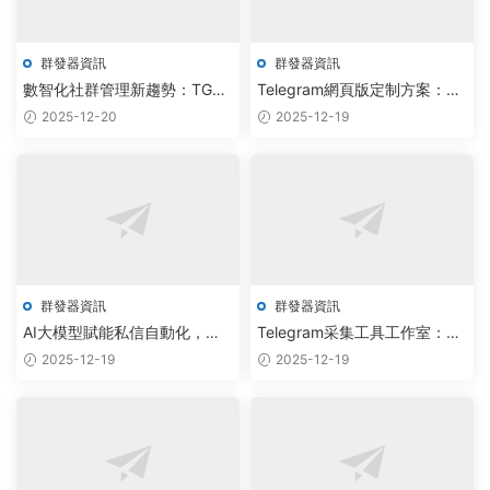
群發器資訊
群發器資訊
數智化社群管理新趨勢：TG網
Telegram網頁版定制方案：雲
頁版報價革新，智能加群機器
原生智能調度系統助力企業通
2025-12-20
2025-12-19
人實現自動化運營
訊效率提升300%
群發器資訊
群發器資訊
AI大模型賦能私信自動化，雲
Telegram采集工具工作室：AI
原生軟件實現批量拉人效率倍
調度引擎驅動批量加群機器人
2025-12-19
2025-12-19
增
實現用戶增長300%