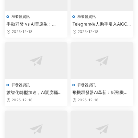
群發器資訊
群發器資訊
手動群發 vs AI雲原生：
Telegram拉人助手引入AIGC智
Telegram機器人工作室如何重
能調度，社群運營效率提升
2025-12-18
2025-12-18
塑批量私信技術
300%
群發器資訊
群發器資訊
數智化轉型加速，AI調度驅動
飛機群發器AI革新：紙飛機工
紙飛機批量私信助手采購量激
作室智能調度系統重塑私信機
2025-12-18
2025-12-18
增
器人報價體系