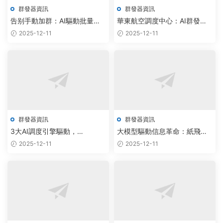
群發器資訊
群發器資訊
告别手動加群：AI驅動批量采
華東航空調度中心：AI群發監
集助手實現智能調度與雲原生
聽軟件實現全流程自動化協同
2025-12-11
2025-12-11
擴展
群發器資訊
群發器資訊
3大AI調度引擎驅動，
大模型驅動信息革命：紙飛機
Telegram群發機器人免費版如
協議系統工作室發布AI群發器
2025-12-11
2025-12-11
何實現用戶觸達率提升200%？
與采集機器人免費版