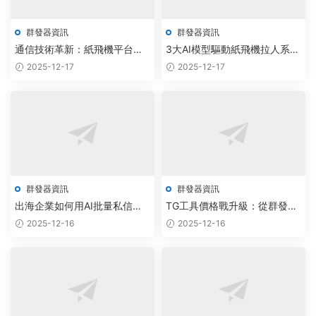
群發器資訊
群發器資訊
通信技術革新：紙飛機平台集
3大AI模型驅動紙飛機拉人系
成AI群發與智能監聽，構建高
統，實現社群用戶日均增長
2025-12-17
2025-12-17
效協同生态
500+
群發器資訊
群發器資訊
出海企業如何用AI批量私信助
TG工具價格戰升級：從群發器
手實現Telegram用戶精準觸達
到AI智能調度系統
2025-12-16
2025-12-16