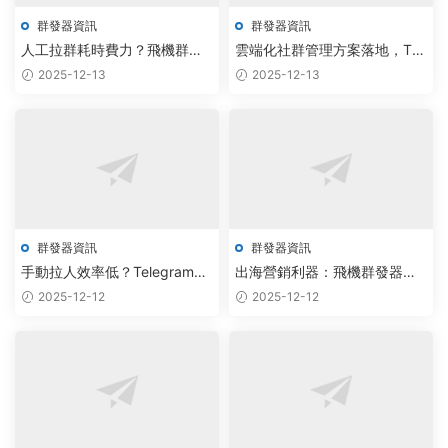
群發器資訊
群發器資訊
人工拉群耗時費力？飛機群發
雲端化社群管理方案落地，TG
器智能腳本免費下載，開啓自
拉人軟件工作機永久版實現智
2025-12-13
2025-12-13
動化協同新紀元
能調度與自動化運營
群發器資訊
群發器資訊
手動拉人效率低？Telegram協
出海營銷利器：飛機群發器與
議機器人實現AI智能調度與批
TG批量私信工具如何借助AI大
2025-12-12
2025-12-12
量管理
模型實現自動化增長