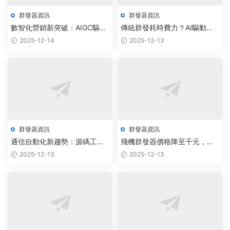
群發器資訊
群發器資訊
數智化營銷新突破：AIGC驅動
傳統群發耗時費力？AI驅動紙
群發助手實現雲端精準觸達
飛機軟件實現智能批量協同
2025-12-14
2025-12-13
群發器資訊
群發器資訊
通信自動化新趨勢：源碼工作
飛機群發器價格降至千元，智
室以AIGC驅動飛機群發器與采
能調度系統助力企業私信觸達
2025-12-13
2025-12-13
集軟件智能升級
率提升30%