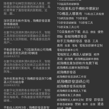
随着數字化轉型浪潮的深入推進，即
TG協議系統破解版
時通訊領域的創新應用持續湧現，爲
TG批量私信手機軟件哪家好
行業帶來了蓬勃發展的新動能。近
TG機器人哪裏有
期，圍...
TG私信工具報價
TG群發器
TG網頁版價格
深圳雲原生軟件落地，飛機群發器重
TG群發器破解版
TG群發工具
塑傳播鏈路
TG群采集工具公司
2026年8月7日
TG采集軟件下載
産品
優勢
價值
在數字化浪潮奔湧向前的今天，智能
工具與前沿技術的深度融合正爲各行
餘貓飛機群發器
體驗
各業注入澎湃動能。作爲連接信息與
助手王飛機群發器
發器
工具
用戶...
應用
電報加群腳本定制
批量
電報
手動群發失效，TG監聽系統公司飛機
電報炒群腳本公司
群發器雲原生調度3秒觸達
電報附近人機器人破解版
精準
2026年8月7日
系統
紙飛機
紙飛機協議腳本價格
在數字化浪潮奔湧向前的今天，智能
紙飛機批量加群軟件免費下載
通信與自動化交互技術正以前所未有
紙飛機私信腳本無限制版
的速度重塑行業格局。作爲連接企業
與海...
紙飛機群發器
紙飛機群發器源碼工作室
海外拓客效率低？飛機群發器與TG機
紙飛機群發源碼公司
器人打出組合拳
2026年8月7日
紙飛機群發系統報價
在數字化浪潮席卷全球的當下，智能
紙飛機群采集機器人下載
營銷工具正以前所未有的速度重塑企
紙飛機采集工具價格
業出海格局。作爲連接全球用戶的關
群發
群發器
紙飛機附近人腳本定制
鍵橋...
通過
群發器破解版
營銷
這個
軟件
手動拉人耗時3倍，飛機群發器新智
領域
飛機