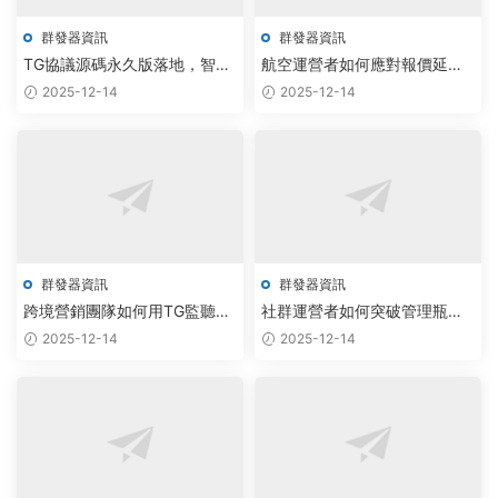
群發器資訊
群發器資訊
TG協議源碼永久版落地，智能
航空運營者如何應對報價延
調度引擎驅動紙飛機軟件實現
遲？飛機協議網頁版與智能群
2025-12-14
2025-12-14
千億級市場增長
發器實現雲端秒級響應
群發器資訊
群發器資訊
跨境營銷團隊如何用TG監聽軟
社群運營者如何突破管理瓶
件工作室的AI群發器提升10倍
頸？雲端智能協同系統實現自
2025-12-14
2025-12-14
觸達效率
動化批量操作