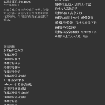
能調度系統提速400%
飛機批量拉人源碼工作室
2026年8月6日
飛機拉人系統采購
在數字化浪潮席卷全球的今天，智能
飛機私信工具永久版
通信技術正以前所未有的速度重塑着
行業格局。作爲國内領先的通信技術
飛機私信腳本公司
飛機群發
解決...
飛機群發器
飛機群發器下載
飛機群發器源碼
飛機群發器破解版
飛機群發工具
飛機群采集工具永久版
高效
友情鏈接：
刺客破解工作室
飛機群發器
飛機群發軟件
飛機群發助手
飛機群發腳本
飛機群發營銷
飛機群發器破解版
TG群發器破解版
telegram群發器破解版
電報群發器破解版
飛機群發軟件破解版
飛機群發器破解版
飛機群發器