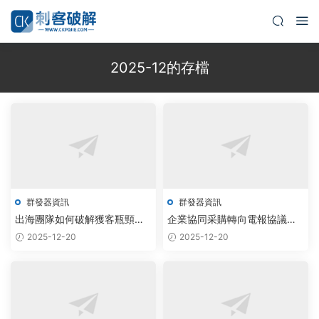
2025-12的存檔
群發器資訊
群發器資訊
出海團隊如何破解獲客瓶頸？
企業協同采購轉向電報協議，
AI驅動TG協議機器人實現自動
智能群發器破解批量采集難題
2025-12-20
2025-12-20
化用戶增長