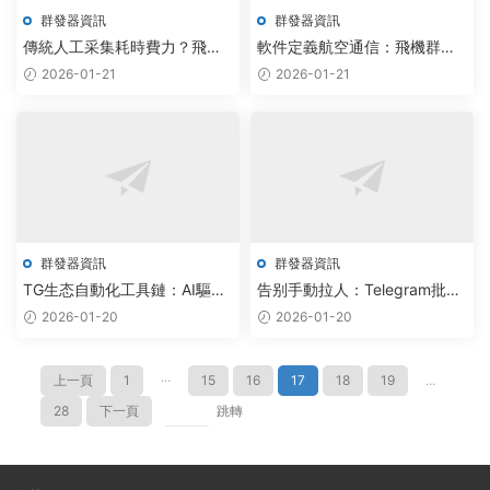
群發器資訊
群發器資訊
傳統人工采集耗時費力？飛機
軟件定義航空通信：飛機群發
群發器+AI大模型重塑智能營銷
器與TG監聽系統如何用AI大模
2026-01-21
2026-01-21
新範式
型重塑安全協同
群發器資訊
群發器資訊
TG生态自動化工具鏈：AI驅動
告别手動拉人：Telegram批量
協同效率提升300%
加群系統如何用AI實現自動化
2026-01-20
2026-01-20
社群增長
上一頁
1
···
15
16
17
18
19
...
28
下一頁
跳轉