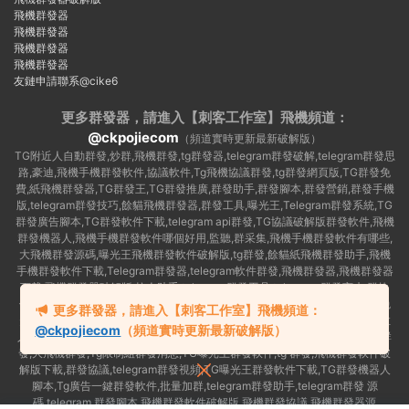
飛機群發器
飛機群發器
飛機群發器
飛機群發器
友鏈申請聯系@cike6
更多群發器，請進入【刺客工作室】
飛機頻道：
@ckpojiecom
（頻道實時更新最新破解版）
TG附近人自動群發,炒群,飛機群發,tg群發器,telegram群發破解,telegram群發思
路,豪迪,飛機手機群發軟件,協議軟件,Tg飛機協議群發,tg群發網頁版,TG群發免
費,紙飛機群發器,TG群發王,TG群發推廣,群發助手,群發腳本,群發營銷,群發手機
版,telegram群發技巧,餘貓飛機群發器,群發工具,曝光王,Telegram群發系統,TG
群發廣告腳本,TG群發軟件下載,telegram api群發,TG協議破解版群發軟件,飛機
群發機器人,飛機手機群發軟件哪個好用,監聽,群采集,飛機手機群發軟件有哪些,
大飛機群發源碼,曝光王飛機群發軟件破解版,tg群發,餘貓紙飛機群發助手,飛機
手機群發軟件下載,Telegram群發器,telegram軟件群發,飛機群發器,飛機群發器
下載,飛機群發器破解版,拉人助手,telegram群發工具,telegram 群發言,加群軟
件,Telegram怎麽群發,協議号注冊機,TG機器人群發消息,群發軟件,tg群發器免
更多群發器，請進入【刺客工作室】飛機頻道：
費版,私信軟件,tg群發廣告,telegram群發規則,telegram群發,telegram 群發,拉
@ckpojiecom
（頻道實時更新最新破解版）
人軟件,telegram批量群發,群發器破解版,曝光王飛機群發軟件,telegram自動群
發,大飛機群發,Tg限制組群發消息,TG曝光王群發軟件,tg 群發,飛機群發軟件破
解版下載,群發協議,telegram群發視頻,TG曝光王群發軟件下載,TG群發機器人
腳本,Tg廣告一鍵群發軟件,批量加群,telegram群發助手,telegram群發 源
碼,telegram 群發腳本,飛機群發軟件破解版,飛機群發協議,飛機群發器源