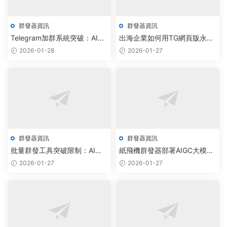
群發器資訊
群發器資訊
Telegram加群系統突破：AI調
出海企業如何用TG網頁版永久
度引擎實現雲端社群無限擴展
版+飛機群發器實現全球社群智
2026-01-28
2026-01-27
能調度
群發器資訊
群發器資訊
批量群發工具突破限制：AI驅
紙飛機群發器部署AIGC大模
動通訊自動化，重塑企業協同
型，實現TG私信自動化調度新
2026-01-27
2026-01-27
效率
突破