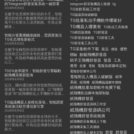
的Telegram群發采集系統一鍵部署
telegram群采集機器人報價
tg
2026年8月6日
TG加群系統工作室
在數字化浪潮奔湧向前的今天，智能
TG協議系統破解版
通信技術與大數據應用的深度融合正
TG批量私信手機軟件哪家好
爲千行百業注入澎湃動能。作爲企業
TG機器人哪裏有
觸達...
TG私信工具報價
TG群發器
TG網頁版價格
智能分發重構觸達鏈路，雲調度激活
TG群發器破解版
TG群發工具
TG生态增長新範式
TG群采集工具公司
2026年8月6日
TG采集軟件下載
産品
優勢
價值
在數字化轉型的澎湃浪潮中，智能通
信技術正以前所未有的速度重塑行業
餘貓飛機群發器
體驗
格局。作爲精準觸達與高效運營的核
助手王飛機群發器
發器
工具
心工...
應用
電報加群腳本定制
批量
電報
700%效率躍升：智能群發引擎驅動
電報炒群腳本公司
紙飛機采購新藍海
電報附近人機器人破解版
精準
2026年8月6日
系統
紙飛機
紙飛機協議腳本價格
近日，國内通訊軟件與智能營銷領域
紙飛機批量加群軟件免費下載
迎來新一輪技術革新浪潮。以“飛機群
紙飛機私信腳本無限制版
發器”和“紙飛機附近人手機軟件采購...
紙飛機群發器
TG協議機器人規模化落地，智能調度
紙飛機群發器源碼工作室
系統激活航空通信新引擎
紙飛機群發源碼公司
2026年8月6日
紙飛機群發系統報價
在數字化轉型浪潮席卷全球的今天，
智能通信技術正以前所未有的速度重
紙飛機群采集機器人下載
塑行業格局。作爲信息傳播領域的創
紙飛機采集工具價格
新力...
群發
群發器
紙飛機附近人腳本定制