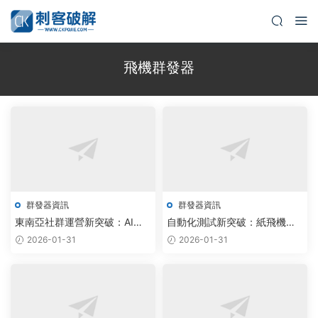
飛機群發器
群發器資訊
群發器資訊
東南亞社群運營新突破：AI大
自動化測試新突破：紙飛機機
模型驅動紙飛機批量管理軟件
器人破解版集成AI群發，實現
2026-01-31
2026-01-31
實現智能調度
7×24小時智能調度