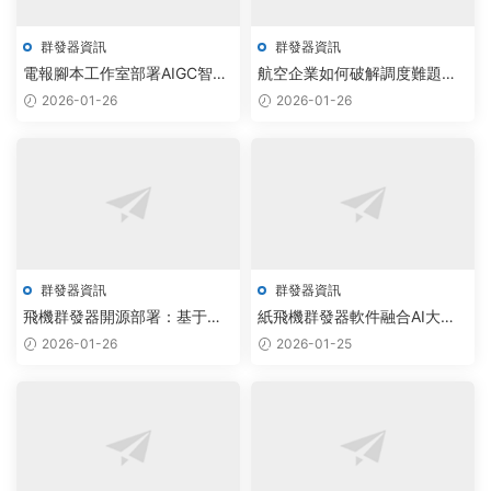
群發器資訊
群發器資訊
電報腳本工作室部署AIGC智能
航空企業如何破解調度難題？
調度，實現批量采集效率提升
雲端智能群發器軟件報價透明
2026-01-26
2026-01-26
300%
化
群發器資訊
群發器資訊
飛機群發器開源部署：基于
紙飛機群發器軟件融合AI大模
AIGC的智能調度系統實現批量
型，實現智能調度與雲原生自
2026-01-26
2026-01-25
加群效率躍升
動化