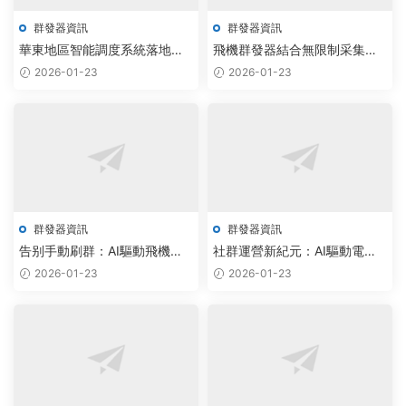
群發器資訊
群發器資訊
華東地區智能調度系統落地，
飛機群發器結合無限制采集源
免費版飛機監聽引領TG批量群
碼，助力企業實現90%自動化
2026-01-23
2026-01-23
發新浪潮
運營效率提升
群發器資訊
群發器資訊
告别手動刷群：AI驅動飛機群
社群運營新紀元：AI驅動電報
發器與電報源碼重塑智能社群
拉人軟件實現用戶精準增長
2026-01-23
2026-01-23
運營