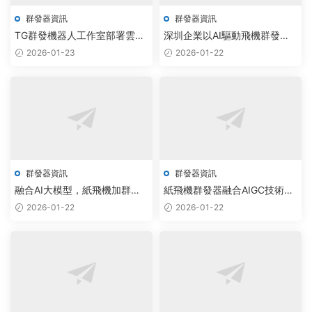
群發器資訊
群發器資訊
TG群發機器人工作室部署雲原
深圳企業以AI驅動飛機群發
生智能調度，飛機群發器軟件
器，實現無限制版采集系統智
2026-01-23
2026-01-22
價格優化30%
能調度
群發器資訊
群發器資訊
融合AI大模型，紙飛機加群助
紙飛機群發器融合AIGC技術，
手實現90%社群任務自動化調
實現智能調度與雲原生自動化
2026-01-22
2026-01-22
度