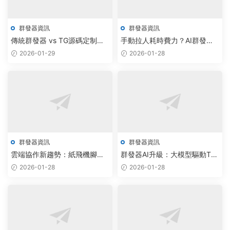
群發器資訊
群發器資訊
傳統群發器 vs TG源碼定制：
手動拉人耗時費力？AI群發助
AI驅動飛機通信實現智能調度
手實現紙飛機批量管理新突破
2026-01-29
2026-01-28
與雲原生升級
群發器資訊
群發器資訊
雲端協作新趨勢：紙飛機腳本
群發器AI升級：大模型驅動TG
報價融合AI群發器，打造智能
拉人軟件實現自動化社群采集
2026-01-28
2026-01-28
拉人軟件工作室
與協同