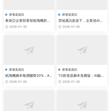
群發器資訊
群發器資訊
東南亞企業部署智能飛機群發
雲端通訊新規下，企業借AI群
器，雲原生架構重塑社群管理
發器實現Telegram私信自動化
2026-01-30
2026-01-29
效率
觸達
群發器資訊
群發器資訊
紙飛機腳本報價驟降30%，AI
TG群發器腳本免費版：AI驅動
大模型驅動群發器實現智能調
批量私信，雲端協同效率提升
2026-01-29
2026-01-29
度
300%