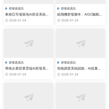
群發器資訊
群發器資訊
東南亞市場落地AI群采系統，
紙飛機群發腳本：AIGC驅動雲
無限制版驅動千億級營銷新生
端批量加群，實現社群規模指
2026-01-24
2026-01-24
态
數級增長
群發器資訊
群發器資訊
華南企業部署雲端AI群發系
智能調度系統賦能：AI批量拉
統，TG附近人源碼驅動自動化
人機器人實現社群運營自動化
2026-01-24
2026-01-24
營銷新浪潮