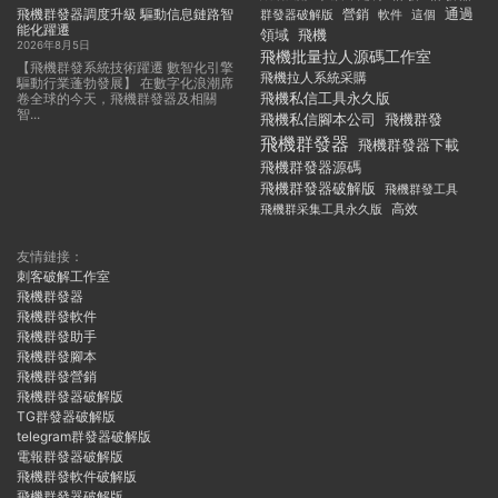
飛機群發器調度升級 驅動信息鏈路智
通過
群發器破解版
營銷
這個
軟件
能化躍遷
領域
飛機
2026年8月5日
飛機批量拉人源碼工作室
【飛機群發系統技術躍遷 數智化引擎
飛機拉人系統采購
驅動行業蓬勃發展】 在數字化浪潮席
飛機私信工具永久版
卷全球的今天，飛機群發器及相關
智...
飛機私信腳本公司
飛機群發
飛機群發器
飛機群發器下載
飛機群發器源碼
飛機群發器破解版
飛機群發工具
飛機群采集工具永久版
高效
友情鏈接：
刺客破解工作室
飛機群發器
飛機群發軟件
飛機群發助手
飛機群發腳本
飛機群發營銷
飛機群發器破解版
TG群發器破解版
telegram群發器破解版
電報群發器破解版
飛機群發軟件破解版
飛機群發器破解版