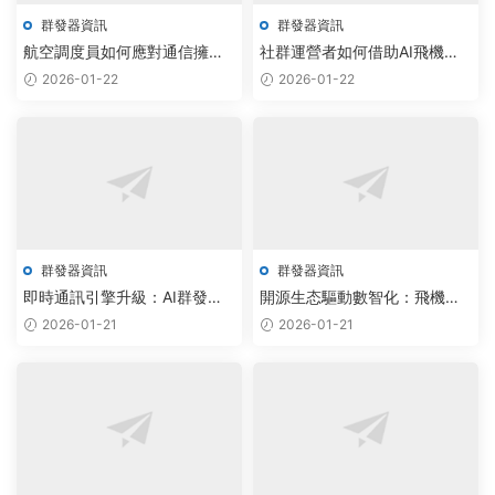
群發器資訊
群發器資訊
航空調度員如何應對通信擁
社群運營者如何借助AI飛機群
堵？飛機協議工具下載量激
發器，實現電報拉人機器人智
2026-01-22
2026-01-22
增，智能群發器實現雲端協同
能調度
群發器資訊
群發器資訊
即時通訊引擎升級：AI群發與
開源生态驅動數智化：飛機協
智能拉人腳本部署，驅動社交
議系統如何以智能調度重塑企
2026-01-21
2026-01-21
數智化新突破
業通信