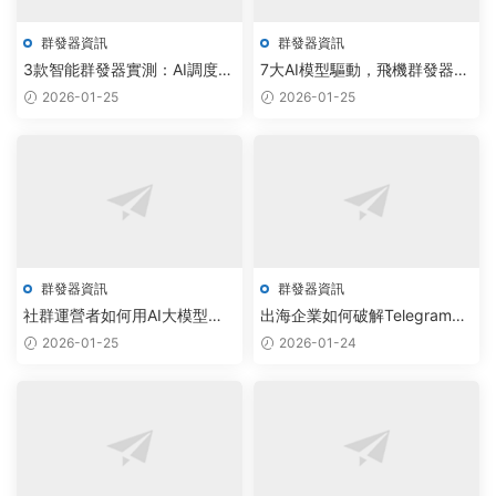
群發器資訊
群發器資訊
3款智能群發器實測：AI調度技
7大AI模型驅動，飛機群發器實
術如何提升電報拉人效率30%
現99.9%消息精準觸達
2026-01-25
2026-01-25
群發器資訊
群發器資訊
社群運營者如何用AI大模型驅
出海企業如何破解Telegram信
動Telegram私信助手實現自動
息過載？AI批量采集與雲原生
2026-01-25
2026-01-24
化拉新與觸達
調度系統實現智能協作