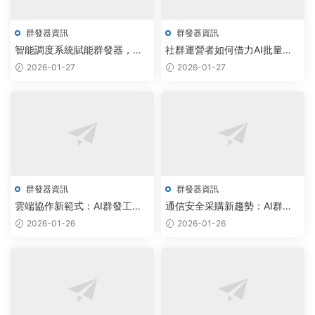
群發器資訊
群發器資訊
智能調度系統賦能群發器，免
社群運營者如何借力AI批量管
費監聽機器人重塑協同效率
理工具，實現用戶精準觸達與
2026-01-27
2026-01-27
高效增長
群發器資訊
群發器資訊
雲端協作新範式：AI群發工具
通信安全采購新趨勢：AI群發
報價透明化激活千億市場
器實現智能調度與雲原生部署
2026-01-26
2026-01-26