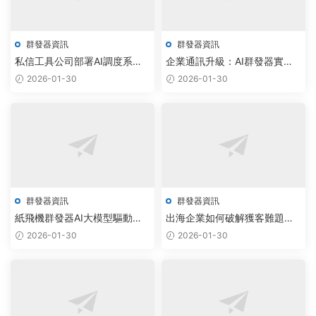
群發器資訊
群發器資訊
私信工具公司部署AI調度系
企業通訊升級：AI群發器實現
統，Telegram協議機器人實現
Telegram自動化管理，成本降
2026-01-30
2026-01-30
千億級市場自動化
低40%
群發器資訊
群發器資訊
紙飛機群發器AI大模型驅動，
出海企業如何破解獲客難題？
實現私域運營自動化增長
AI驅動飛機群發器實現精準觸
2026-01-30
2026-01-30
達