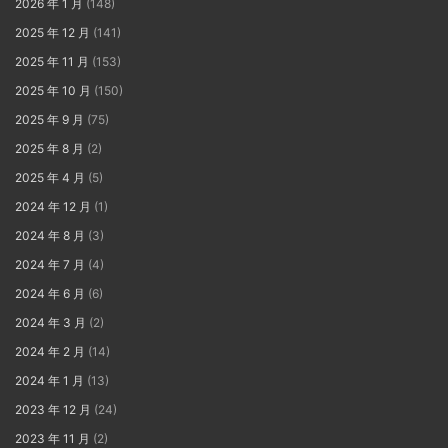
2026 年 1 月
(148)
2025 年 12 月
(141)
2025 年 11 月
(153)
2025 年 10 月
(150)
2025 年 9 月
(75)
2025 年 8 月
(2)
2025 年 4 月
(5)
2024 年 12 月
(1)
2024 年 8 月
(3)
2024 年 7 月
(4)
2024 年 6 月
(6)
2024 年 3 月
(2)
2024 年 2 月
(14)
2024 年 1 月
(13)
2023 年 12 月
(24)
2023 年 11 月
(2)