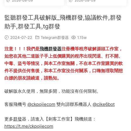
2026-08-09
2026-08-09
自動拉人，破解版
監聽群發工具破解版_飛機群發,協議軟件,群發
助手,群發工具,tg群發
2024-07-22
Telegram群發器
1.15w
注意！！！我們是
飛機群發器
注冊機等程序破解源頭工作室，
如您在其他二道販子手上低價購買的程序出現閃退、打不開、
中毒、盜号等情況，與本工作室無關，不在本工作室購買的軟
件不提供任何售後，和本工作室沒任何關系，口嗨無理取鬧想
白嫖的朋友請繞道，請熟知。
破解版永久使用，無限多開，功能沒有任何限制。
客服飛機号
@ckpojiecom
雙向請聯系機器人
@cike6bot
更多
群發
器，請進入【刺客工作室】飛機頻道：
https://t.me/ckpojiecom