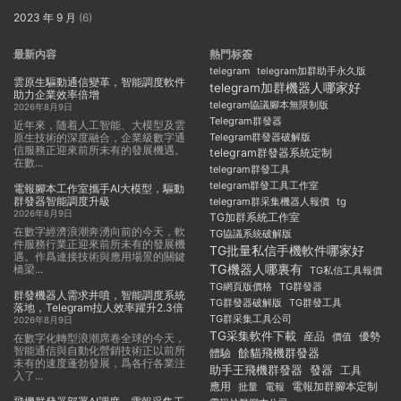
2023 年 9 月
(6)
最新内容
熱門标簽
telegram
telegram加群助手永久版
雲原生驅動通信變革，智能調度軟件
telegram加群機器人哪家好
助力企業效率倍增
telegram協議腳本無限制版
2026年8月9日
Telegram群發器
近年來，随着人工智能、大模型及雲
原生技術的深度融合，企業級數字通
Telegram群發器破解版
信服務正迎來前所未有的發展機遇。
telegram群發器系統定制
在數...
telegram群發工具
telegram群發工具工作室
電報腳本工作室攜手AI大模型，驅動
群發器智能調度升級
telegram群采集機器人報價
tg
2026年8月9日
TG加群系統工作室
在數字經濟浪潮奔湧向前的今天，軟
TG協議系統破解版
件服務行業正迎來前所未有的發展機
TG批量私信手機軟件哪家好
遇。作爲連接技術與應用場景的關鍵
TG機器人哪裏有
橋梁...
TG私信工具報價
TG群發器
TG網頁版價格
群發機器人需求井噴，智能調度系統
TG群發器破解版
TG群發工具
落地，Telegram拉人效率躍升2.3倍
TG群采集工具公司
2026年8月9日
TG采集軟件下載
産品
優勢
價值
在數字化轉型浪潮席卷全球的今天，
智能通信與自動化營銷技術正以前所
餘貓飛機群發器
體驗
未有的速度蓬勃發展，爲各行各業注
助手王飛機群發器
發器
工具
入了...
應用
電報加群腳本定制
批量
電報