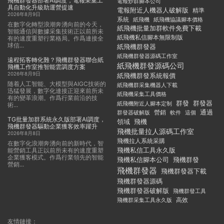
飛機群發器部署AI調度，電報采集工
電報炒群腳本公司
具自動化升級助運營提速
電報附近人機器人破解版
精準
2026年8月9日
系統
紙飛機
紙飛機協議腳本價格
在數字化轉型浪潮奔湧向前的今天，
紙飛機批量加群軟件免費下載
智能通信與數據采集技術正以前所未
紙飛機私信腳本無限制版
有的速度重塑行業格局。作爲連接全
球信...
紙飛機群發器
紙飛機群發器源碼工作室
遠程拓客轉化難？飛機群發器聯合紙
紙飛機群發源碼公司
飛機工作室推智能雲調度方案
2026年8月9日
紙飛機群發系統報價
随着人工智能、大模型與AIGC技術的
紙飛機群采集機器人下載
迅猛發展，數字化連接正迎來前所未
紙飛機采集工具價格
有的變革浪潮。作爲行業前沿的技
群發
群發器
紙飛機附近人腳本定制
術...
通過
群發器破解版
營銷
這個
軟件
TG批量加群系統永久版部署AI調度，
領域
飛機
飛機群發器驅動企業獲客效率躍升
飛機批量拉人源碼工作室
2026年8月8日
飛機拉人系統采購
在數字化浪潮奔湧向前的新時代，智
飛機私信工具永久版
能營銷工具正以前所未有的速度重塑
企業獲客模式。作爲行業領先的智能
飛機私信腳本公司
飛機群發
營銷...
飛機群發器
飛機群發器下載
飛機群發器源碼
飛機群發器破解版
飛機群發工具
飛機群采集工具永久版
高效
友情鏈接：