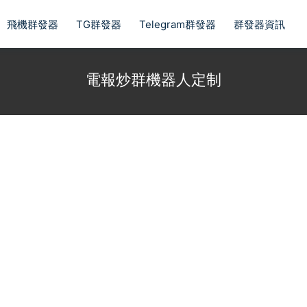
飛機群發器
TG群發器
Telegram群發器
群發器資訊
電報炒群機器人定制