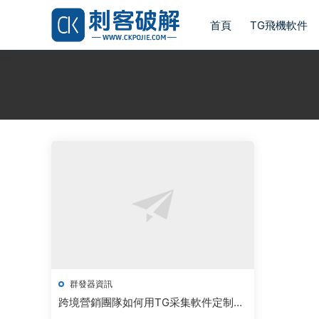
首頁
TG飛機軟件
群發器資訊
跨境營銷團隊如何用TG采集軟件定制突
破獲客瓶頸