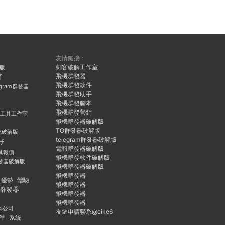
友情鏈接：
刺客破解工作室
久版
飛機群發器
好
飛機群發軟件
egram群發器
飛機群發助手
飛機群發腳本
飛機群發營銷
群發工具工作室
飛機群發器破解版
TG群發器破解版
統破解版
telegram群發器破解版
好
電報群發器破解版
具報價
飛機群發軟件破解版
發器破解版
飛機群發器破解版
飛機群發器
優勢
體驗
飛機群發器
群發器
飛機群發器
飛機群發器
本公司
友鏈申請聯系@cike6
準
系統