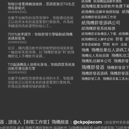
紙飛機
紙飛機協議腳本價格
智能分發重構觸達鏈路，雲調度激活TG生态
紙飛機批量加群軟件免費下
增長新範式
紙
紙飛機私信腳本無限制版
2026年8月6日
紙飛機群發器源碼工作室
在數字化轉型的澎湃浪潮中，智能通信技術
正以前所未有的速度重塑行業格局。作爲精
紙飛機群發源碼公司
準觸達與高效運營的核心工...
紙飛機群發系統報價
紙飛機群采集機器人下載
紙飛機
700%效率躍升：智能群發引擎驅動紙飛機
采購新藍海
群發
群
紙飛機附近人腳本定制
2026年8月6日
群發器破解版
營銷
這個
軟件
近日，國内通訊軟件與智能營銷領域迎來新
飛機批量拉人源碼工
飛機
一輪技術革新浪潮。以“飛機群發器”和“紙飛
飛機私信
飛機拉人系統采購
機附近人手機軟件采購...
飛機私信腳本公司
飛機群發
TG協議機器人規模化落地，智能調度系統激
飛機群發器
飛機群發器
活航空通信新引擎
2026年8月6日
飛機群發器
飛機群發器源碼
在數字化轉型浪潮席卷全球的今天，智能通
飛機群發工具
飛機群采集工具永
信技術正以前所未有的速度重塑行業格局。
作爲信息傳播領域的創新力...
器，請進入【刺客工作室】
飛機頻道：
@ckpojiecom
（頻道實時更新
legram群發思路,豪迪,飛機手機群發軟件,協議軟件,Tg飛機協議群發,tg群發網頁版,TG