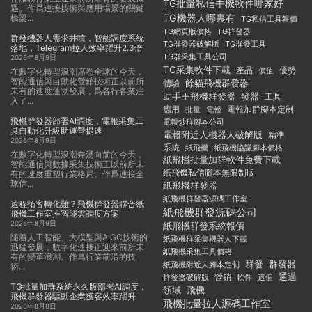
TG批量私信手機軟件哪家好
遇。作爲連接技術與應用場景的關鍵
TG機器人哪裏有
橋梁...
TG私信工具報價
TG群發器
TG網頁版價格
群發機器人需求井噴，智能調度系統
TG群發器破解版
TG群發工具
落地，Telegram拉人效率躍升2.3倍
TG群采集工具公司
2026年8月9日
TG采集軟件下載
産品
優勢
價值
在數字化轉型浪潮席卷全球的今天，
智能通信與自動化營銷技術正以前所
餘貓飛機群發器
體驗
未有的速度蓬勃發展，爲各行各業注
助手王飛機群發器
發器
工具
入了...
應用
電報加群腳本定制
批量
電報
飛機群發器部署AI調度，電報采集工
電報炒群腳本公司
具自動化升級助運營提速
電報附近人機器人破解版
精準
2026年8月9日
系統
紙飛機
紙飛機協議腳本價格
在數字化轉型浪潮奔湧向前的今天，
紙飛機批量加群軟件免費下載
智能通信與數據采集技術正以前所未
紙飛機私信腳本無限制版
有的速度重塑行業格局。作爲連接全
球信...
紙飛機群發器
紙飛機群發器源碼工作室
遠程拓客轉化難？飛機群發器聯合紙
紙飛機群發源碼公司
飛機工作室推智能雲調度方案
2026年8月9日
紙飛機群發系統報價
随着人工智能、大模型與AIGC技術的
紙飛機群采集機器人下載
迅猛發展，數字化連接正迎來前所未
紙飛機采集工具價格
有的變革浪潮。作爲行業前沿的技
群發
群發器
紙飛機附近人腳本定制
術...
通過
群發器破解版
營銷
這個
軟件
TG批量加群系統永久版部署AI調度，
領域
飛機
飛機群發器驅動企業獲客效率躍升
飛機批量拉人源碼工作室
2026年8月8日