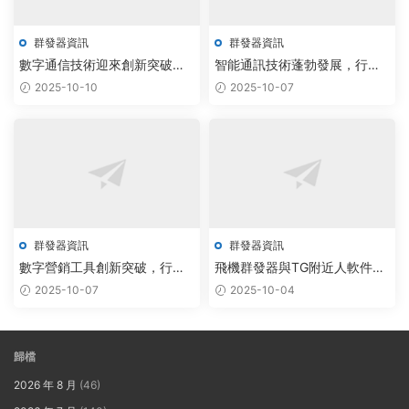
群發器資訊
群發器資訊
數字通信技術迎來創新突破，
智能通訊技術蓬勃發展，行業
行業前景廣闊備受關注
迎來創新突破新機遇
2025-10-10
2025-10-07
群發器資訊
群發器資訊
數字營銷工具創新突破，行業
飛機群發器與TG附近人軟件定
發展迎來新機遇
制：技術創新引領行業新未來
2025-10-07
2025-10-04
歸檔
2026 年 8 月
(46)