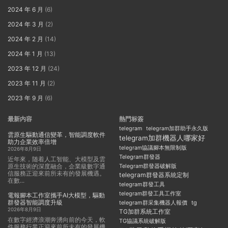
2024 年 6 月
(6)
2024 年 3 月
(2)
2024 年 2 月
(14)
2024 年 1 月
(13)
2023 年 12 月
(24)
2023 年 11 月
(2)
2023 年 9 月
(6)
最新内容
熱門标簽
telegram
telegram加群助手永久版
雲原生驅動通信變革，智能調度軟件
telegram加群機器人哪家好
助力企業效率倍增
telegram協議腳本無限制版
2026年8月9日
Telegram群發器
近年來，随着人工智能、大模型及雲
原生技術的深度融合，企業級數字通
Telegram群發器破解版
信服務正迎來前所未有的發展機遇。
telegram群發器系統定制
在數...
telegram群發工具
telegram群發工具工作室
電報腳本工作室攜手AI大模型，驅動
群發器智能調度升級
telegram群采集機器人報價
tg
2026年8月9日
TG加群系統工作室
在數字經濟浪潮奔湧向前的今天，軟
TG協議系統破解版
件服務行業正迎來前所未有的發展機