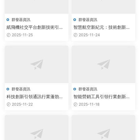
群發器資訊
群發器資訊
紙飛機社交平台創新技術引領
智慧航空新紀元：技術創新引
行業蓬勃發展
領行業蓬勃發展
2025-11-25
2025-11-24
群發器資訊
群發器資訊
科技創新引領通訊行業蓬勃發
智能營銷工具引領行業創新浪
展，市場前景廣闊備受關注
潮，航空科技迎來發展新機遇
2025-11-22
2025-11-18