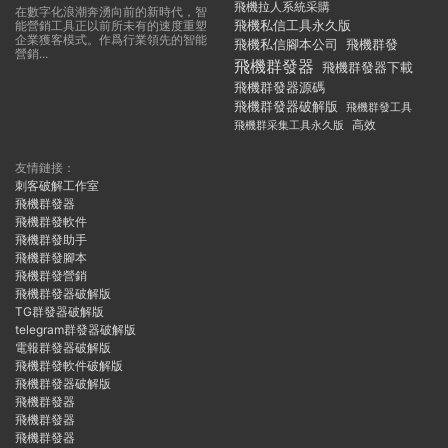
飛機拉人系統采購
在數字化浪潮奔湧向前的新時代，智
飛機私信工具永久版
能營銷工具正以前所未有的速度重塑
企業獲客模式。作爲行業領先的智能
飛機私信腳本公司
飛機群發
營銷...
飛機群發器
飛機群發器下載
飛機群發器源碼
飛機群發器破解版
飛機群發工具
飛機群采集工具永久版
高效
友情鏈接：
刺客破解工作室
飛機群發器
飛機群發軟件
飛機群發助手
飛機群發腳本
飛機群發營銷
飛機群發器破解版
TG群發器破解版
telegram群發器破解版
電報群發器破解版
飛機群發軟件破解版
飛機群發器破解版
飛機群發器
飛機群發器
飛機群發器