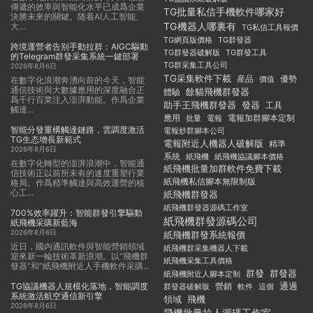
傳遞的效率與智能化水平已成爲企業
TG批量私信手機軟件哪家好
決勝未來的關鍵。随着AI人工智能、
TG機器人哪裏有
大...
TG私信工具報價
TG群發器
TG網頁版價格
跨境運營者告别手動拉群：AIGC驅動
TG群發器破解版
TG群發工具
的Telegram群發采集系統一鍵部署
TG群采集工具公司
2026年8月6日
TG采集軟件下載
産品
優勢
價值
在數字化浪潮奔湧向前的今天，智能
通信技術與大數據應用的深度融合正
餘貓飛機群發器
體驗
爲千行百業注入澎湃動能。作爲企業
助手王飛機群發器
發器
工具
觸達...
應用
電報加群腳本定制
批量
電報
智能分發重構觸達鏈路，雲調度激活
電報炒群腳本公司
TG生态增長新範式
電報附近人機器人破解版
精準
2026年8月6日
系統
紙飛機
紙飛機協議腳本價格
在數字化轉型的澎湃浪潮中，智能通
紙飛機批量加群軟件免費下載
信技術正以前所未有的速度重塑行業
紙飛機私信腳本無限制版
格局。作爲精準觸達與高效運營的核
心工...
紙飛機群發器
紙飛機群發器源碼工作室
700%效率躍升：智能群發引擎驅動
紙飛機群發源碼公司
紙飛機采購新藍海
2026年8月6日
紙飛機群發系統報價
近日，國内通訊軟件與智能營銷領域
紙飛機群采集機器人下載
迎來新一輪技術革新浪潮。以“飛機群
紙飛機采集工具價格
發器”和“紙飛機附近人手機軟件采購...
群發
群發器
紙飛機附近人腳本定制
TG協議機器人規模化落地，智能調度
通過
群發器破解版
營銷
這個
軟件
系統激活航空通信新引擎
領域
飛機
2026年8月6日