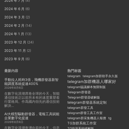
2024 年 7 月
(4)
2024 年 6 月
(6)
2024 年 3 月
(2)
2024 年 2 月
(14)
2024 年 1 月
(13)
2023 年 12 月
(24)
2023 年 11 月
(2)
2023 年 9 月
(6)
最新内容
熱門标簽
telegram
telegram加群助手永久版
手動拉人耗時3倍，飛機群發器新智
telegram加群機器人哪家好
能調度系統提速400%
telegram協議腳本無限制版
2026年8月6日
Telegram群發器
在數字化浪潮席卷全球的今天，智能
通信技術正以前所未有的速度重塑着
Telegram群發器破解版
行業格局。作爲國内領先的通信技術
telegram群發器系統定制
解決...
telegram群發工具
telegram群發工具工作室
AI大模型驅動群發器，電報工具賦能
企業數字化提速
telegram群采集機器人報價
tg
2026年8月6日
TG加群系統工作室
在數字化浪潮奔湧向前的今天，信息
TG協議系統破解版