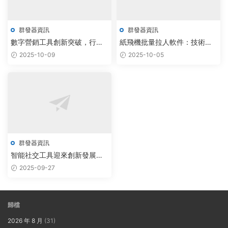
群發器資訊
群發器資訊
數字營銷工具創新突破，行業
紙飛機批量拉人軟件：技術創
迎來發展新機遇
新引領社交營銷新浪潮
2025-10-09
2025-10-05
群發器資訊
智能社交工具迎來創新發展新
機遇，行業前景廣闊備受關注
2025-09-27
歸檔
2026 年 8 月
(31)