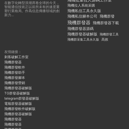
飛機批量拉人源碼工作室
在數字化轉型浪潮席卷全球的今天，
飛機拉人系統采購
智能通信技術正以前所未有的速度重
飛機私信工具永久版
塑行業格局。作爲信息傳播領域的創
新力...
飛機私信腳本公司
飛機群發
飛機群發器
飛機群發器下載
飛機群發器源碼
飛機群發器破解版
飛機群發工具
飛機群采集工具永久版
高效
友情鏈接：
刺客破解工作室
飛機群發器
飛機群發軟件
飛機群發助手
飛機群發腳本
飛機群發營銷
飛機群發器破解版
TG群發器破解版
telegram群發器破解版
電報群發器破解版
飛機群發軟件破解版
飛機群發器破解版
飛機群發器
飛機群發器