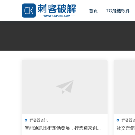
首頁
TG飛機軟件
群發器資訊
群發器
智能通訊技術蓬勃發展，行業迎來創新
社交營銷
突破新機遇
廣闊備受