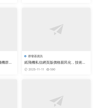
群發器資訊
飛機群發
紙飛機私信網頁版價格親民化，技術創
廣闊
新引領行業蓬勃發展
2025-11-11
590