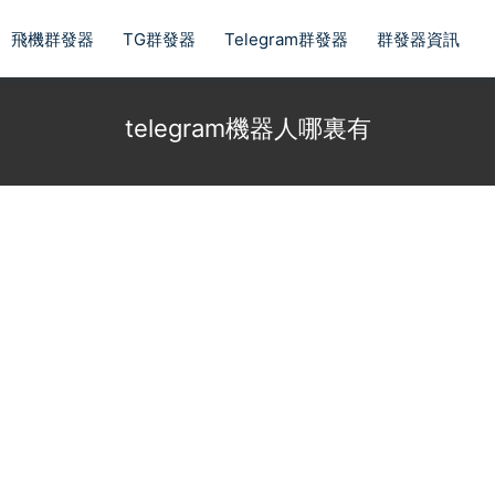
飛機群發器
TG群發器
Telegram群發器
群發器資訊
telegram機器人哪裏有