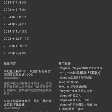
2024 年 7 月
(4)
2024 年 6 月
(6)
2024 年 3 月
(2)
2024 年 2 月
(14)
2024 年 1 月
(13)
2023 年 12 月
(24)
2023 年 11 月
(2)
2023 年 9 月
(6)
最新内容
熱門标簽
telegram
telegram加群助手永久版
手動拉人耗時3倍，飛機群發器新智
telegram加群機器人哪家好
能調度系統提速400%
telegram協議腳本無限制版
2026年8月6日
Telegram群發器
在數字化浪潮席卷全球的今天，智能
通信技術正以前所未有的速度重塑着
Telegram群發器破解版
行業格局。作爲國内領先的通信技術
telegram群發器系統定制
解決...
telegram群發工具
telegram群發工具工作室
AI大模型驅動群發器，電報工具賦能
企業數字化提速
telegram群采集機器人報價
tg
2026年8月6日
TG加群系統工作室