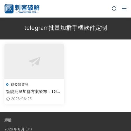
telegram批量加群手機軟件定制
群發器資訊
智能批量加群方案發布：TG協
議腳本實現90%自動化效率突
2026-06-25
破
歸檔
2026 年 8 月
(31)