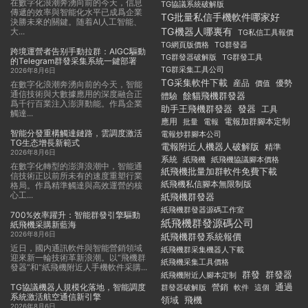
在數字化浪潮奔湧向前的今天，信息
TG協議系統破解版
傳遞的效率與智能化水平已成爲企業
TG批量私信手機軟件哪家好
決勝未來的關鍵。随着AI人工智能、
TG機器人哪裏有
大...
TG私信工具報價
TG群發器
TG網頁版價格
跨境運營者告别手動拉群：AIGC驅動
TG群發器破解版
TG群發工具
的Telegram群發采集系統一鍵部署
TG群采集工具公司
2026年8月6日
TG采集軟件下載
産品
優勢
價值
在數字化浪潮奔湧向前的今天，智能
通信技術與大數據應用的深度融合正
餘貓飛機群發器
體驗
爲千行百業注入澎湃動能。作爲企業
助手王飛機群發器
發器
工具
觸達...
應用
電報加群腳本定制
批量
電報
智能分發重構觸達鏈路，雲調度激活
電報炒群腳本公司
TG生态增長新範式
電報附近人機器人破解版
精準
2026年8月6日
系統
紙飛機
紙飛機協議腳本價格
在數字化轉型的澎湃浪潮中，智能通
紙飛機批量加群軟件免費下載
信技術正以前所未有的速度重塑行業
紙飛機私信腳本無限制版
格局。作爲精準觸達與高效運營的核
心工...
紙飛機群發器
紙飛機群發器源碼工作室
700%效率躍升：智能群發引擎驅動
紙飛機群發源碼公司
紙飛機采購新藍海
2026年8月6日
紙飛機群發系統報價
近日，國内通訊軟件與智能營銷領域
紙飛機群采集機器人下載
迎來新一輪技術革新浪潮。以“飛機群
紙飛機采集工具價格
發器”和“紙飛機附近人手機軟件采購...
群發
群發器
紙飛機附近人腳本定制
TG協議機器人規模化落地，智能調度
通過
群發器破解版
營銷
這個
軟件
系統激活航空通信新引擎
領域
飛機
2026年8月6日