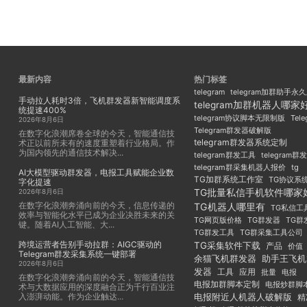
最新内容
热门标签
telegram
telegram加群助手永
手动拉人耗时3倍，飞机群发器新智能调度系
telegram加群机器人哪家
统提速400%
Tel
telegram协议脚本无限制版
2026年8月6日
Telegram群发器破解版
在数字化浪潮席卷全球的今天，智能通信技
telegram群发器系统定制
术正以前所未有的速度重塑着行业格局。作
为国内领先的通信技术解决...
telegram群发工具
telegram
telegram群采集机器人报价
tg
AI大模型驱动群发器，电报工具赋能企业数
TG加群系统工作室
TG协议系
字化提速
TG批量私信手机软件哪家
2026年8月6日
在数字化浪潮奔涌向前的今天，信息传递的
TG机器人哪里有
TG私信工
效率与智能化水平已成为企业决胜未来的关
TG群发器
TG群
TG网页版价格
键。随着AI人工智能、大...
TG群发工具
TG群采集工具公司
跨境运营者告别手动拉群：AIGC驱动的
TG采集软件下载
产品
价值
Telegram群发采集系统一键部署
余猫飞机群发器
助手王飞机
2026年8月6日
发器
工具
应用
批量
电报
在数字化浪潮奔涌向前的今天，智能通信技
电报加群脚本定制
电报炒群脚
术与大数据应用的深度融合正为千行百业注
入澎湃动能。作为企业触达...
电报附近人机器人破解版
精