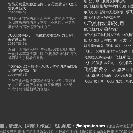
纸飞机
纸飞机协议脚本价格
智能分发重构触达链路，云调度激活TG生态
纸飞机批量加群软件免费下
增长新范式
纸
纸飞机私信脚本无限制版
2026年8月6日
纸飞机群发器源码工作室
在数字化转型的澎湃浪潮中，智能通信技术
正以前所未有的速度重塑行业格局。作为精
纸飞机群发源码公司
准触达与高效运营的核心工...
纸飞机群发系统报价
纸飞机群采集机器人下载
纸飞机
700%效率跃升：智能群发引擎驱动纸飞机
采购新蓝海
群发
群
纸飞机附近人脚本定制
2026年8月6日
群发器破解版
营销
这个
软件
近日，国内通讯软件与智能营销领域迎来新
飞机批量拉人源码工
飞机
一轮技术革新浪潮。以“飞机群发器”和“纸飞
飞机私信
飞机拉人系统采购
机附近人手机软件采购...
飞机私信脚本公司
飞机群发
TG协议机器人规模化落地，智能调度系统激
飞机群发器
飞机群发器
活航空通信新引擎
2026年8月6日
飞机群发器
飞机群发器源码
在数字化转型浪潮席卷全球的今天，智能通
飞机群发工具
飞机群采集工具永
信技术正以前所未有的速度重塑行业格局。
作为信息传播领域的创新力...
器，请进入【刺客工作室】
飞机频道：
@ckpojiecom
（频道实时更新
legram群发思路,豪迪,飞机手机群发软件,协议软件,Tg飞机协议群发,tg群发网页版,TG