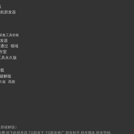
载
飞机群发器
采集工具价格
发器
通过
领域
作室
工具永久版
下载
破解版
久版
高效
最新破解版）
群发免费,纸飞机群发器,TG群发王,TG群发推广,群发助手,群发脚本,群发营销,