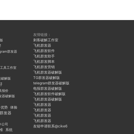
友情链接：
刺客破解工作室
久版
飞机群发器
好
飞机群发软件
egram群发器
飞机群发助手
飞机群发脚本
飞机群发营销
群发工具工作室
飞机群发器破解版
TG群发器破解版
统破解版
telegram群发器破解版
好
电报群发器破解版
具报价
飞机群发软件破解版
发器破解版
飞机群发器破解版
飞机群发器
优势
体验
飞机群发器
群发器
飞机群发器
飞机群发器
本公司
友链申请联系@cike6
准
系统