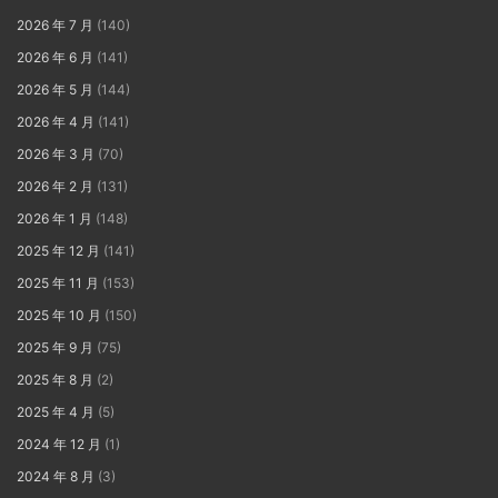
2026 年 7 月
(140)
2026 年 6 月
(141)
2026 年 5 月
(144)
2026 年 4 月
(141)
2026 年 3 月
(70)
2026 年 2 月
(131)
2026 年 1 月
(148)
2025 年 12 月
(141)
2025 年 11 月
(153)
2025 年 10 月
(150)
2025 年 9 月
(75)
2025 年 8 月
(2)
2025 年 4 月
(5)
2024 年 12 月
(1)
2024 年 8 月
(3)