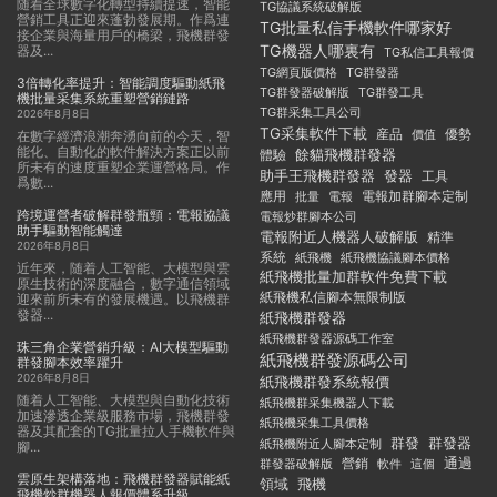
随着全球數字化轉型持續提速，智能
TG協議系統破解版
營銷工具正迎來蓬勃發展期。作爲連
TG批量私信手機軟件哪家好
接企業與海量用戶的橋梁，飛機群發
TG機器人哪裏有
器及...
TG私信工具報價
TG群發器
TG網頁版價格
3倍轉化率提升：智能調度驅動紙飛
TG群發器破解版
TG群發工具
機批量采集系統重塑營銷鏈路
TG群采集工具公司
2026年8月8日
TG采集軟件下載
産品
優勢
價值
在數字經濟浪潮奔湧向前的今天，智
能化、自動化的軟件解決方案正以前
餘貓飛機群發器
體驗
所未有的速度重塑企業運營格局。作
助手王飛機群發器
發器
工具
爲數...
應用
電報加群腳本定制
批量
電報
跨境運營者破解群發瓶頸：電報協議
電報炒群腳本公司
助手驅動智能觸達
電報附近人機器人破解版
精準
2026年8月8日
系統
紙飛機
紙飛機協議腳本價格
近年來，随着人工智能、大模型與雲
紙飛機批量加群軟件免費下載
原生技術的深度融合，數字通信領域
紙飛機私信腳本無限制版
迎來前所未有的發展機遇。以飛機群
發器...
紙飛機群發器
紙飛機群發器源碼工作室
珠三角企業營銷升級：AI大模型驅動
紙飛機群發源碼公司
群發腳本效率躍升
2026年8月8日
紙飛機群發系統報價
随着人工智能、大模型與自動化技術
紙飛機群采集機器人下載
加速滲透企業級服務市場，飛機群發
紙飛機采集工具價格
器及其配套的TG批量拉人手機軟件與
群發
群發器
紙飛機附近人腳本定制
腳...
通過
群發器破解版
營銷
這個
軟件
雲原生架構落地：飛機群發器賦能紙
領域
飛機
飛機炒群機器人報價體系升級