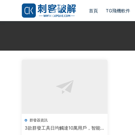
首頁
TG飛機軟件
群發器資訊
3款群發工具日均觸達10萬用戶，智能
調度系統拉升轉化率超200%