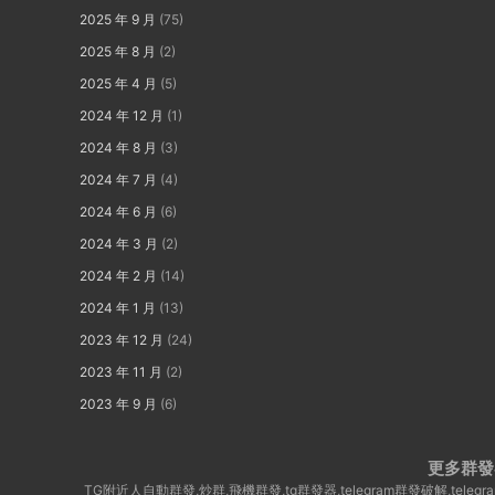
2025 年 9 月
(75)
2025 年 8 月
(2)
2025 年 4 月
(5)
2024 年 12 月
(1)
2024 年 8 月
(3)
2024 年 7 月
(4)
2024 年 6 月
(6)
2024 年 3 月
(2)
2024 年 2 月
(14)
2024 年 1 月
(13)
2023 年 12 月
(24)
2023 年 11 月
(2)
2023 年 9 月
(6)
更多群發
TG附近人自動群發,炒群,飛機群發,tg群發器,telegram群發破解,te