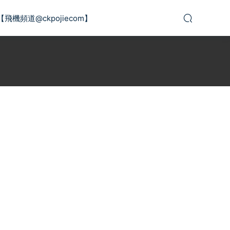
【飛機頻道@ckpojiecom】