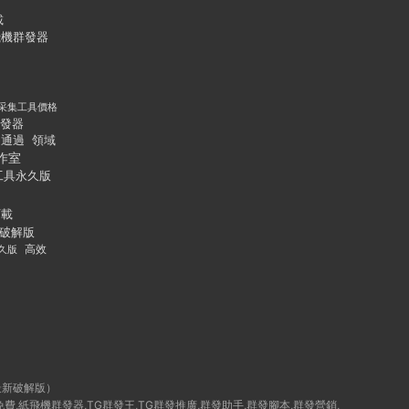
載
飛機群發器
采集工具價格
發器
通過
領域
作室
工具永久版
下載
破解版
久版
高效
最新破解版）
群發免費,紙飛機群發器,TG群發王,TG群發推廣,群發助手,群發腳本,群發營銷,