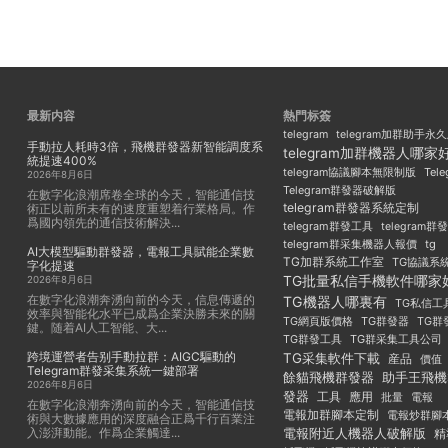
最新内容
熱門标簽
telegram
telegram加群助手永
手動拉人耗時3倍，飛機群發器新智能調度系
telegram加群機器人哪家
統提速400%
Tel
telegram協議腳本無限制版
2026年8月6日
Telegram群發器破解版
在數字化浪潮席卷全球的今天，智能通信技
telegram群發器系統定制
術正以前所未有的速度重塑着行業格局。作
爲國内領先的通信技術解決...
telegram群發工具
telegram
telegram群采集機器人報價
tg
AI大模型驅動群發器，電報工具賦能企業數
TG加群系統工作室
TG協議系
字化提速
TG批量私信手機軟件哪家
2026年8月6日
在數字化浪潮奔湧向前的今天，信息傳遞的
TG機器人哪裏有
TG私信工
效率與智能化水平已成爲企業決勝未來的關
TG群發器
TG群
TG網頁版價格
鍵。随着AI人工智能、大...
TG群發工具
TG群采集工具公司
跨境運營者告别手動拉群：AIGC驅動的
TG采集軟件下載
産品
價值
Telegram群發采集系統一鍵部署
餘貓飛機群發器
助手王飛機
2026年8月6日
發器
工具
應用
批量
電報
在數字化浪潮奔湧向前的今天，智能通信技
電報加群腳本定制
電報炒群腳
術與大數據應用的深度融合正爲千行百業注
入澎湃動能。作爲企業觸達...
電報附近人機器人破解版
精