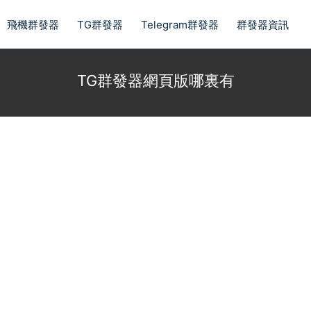
飛機群發器
TG群發器
Telegram群發器
群發器資訊
TG群發器網頁版哪裏有