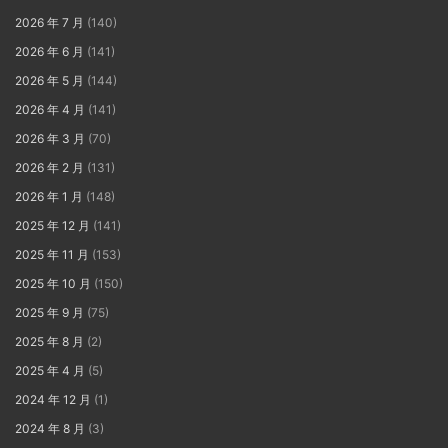
2026 年 7 月
(140)
2026 年 6 月
(141)
2026 年 5 月
(144)
2026 年 4 月
(141)
2026 年 3 月
(70)
2026 年 2 月
(131)
2026 年 1 月
(148)
2025 年 12 月
(141)
2025 年 11 月
(153)
2025 年 10 月
(150)
2025 年 9 月
(75)
2025 年 8 月
(2)
2025 年 4 月
(5)
2024 年 12 月
(1)
2024 年 8 月
(3)