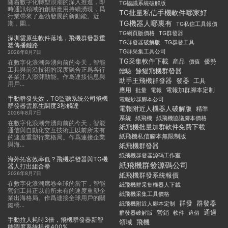
随着數字化轉型浪潮的深入推進，即
TG協議系統破解版
時通訊領域的創新應用持續湧現，爲
TG批量私信手機軟件哪家好
行業帶來了蓬勃發展的新動能。近
TG機器人哪裏有
期，圍...
TG私信工具報價
TG群發器
TG網頁版價格
深圳雲原生軟件落地，飛機群發器重
TG群發器破解版
TG群發工具
塑傳播鏈路
TG群采集工具公司
2026年8月7日
TG采集軟件下載
産品
優勢
價值
在數字化浪潮奔湧向前的今天，智能
工具與前沿技術的深度融合正爲各行
餘貓飛機群發器
體驗
各業注入澎湃動能。作爲連接信息與
助手王飛機群發器
發器
工具
用戶...
應用
電報加群腳本定制
批量
電報
手動群發失效，TG監聽系統公司飛機
電報炒群腳本公司
群發器雲原生調度3秒觸達
電報附近人機器人破解版
精準
2026年8月7日
系統
紙飛機
紙飛機協議腳本價格
在數字化浪潮奔湧向前的今天，智能
紙飛機批量加群軟件免費下載
通信與自動化交互技術正以前所未有
紙飛機私信腳本無限制版
的速度重塑行業格局。作爲連接企業
與海...
紙飛機群發器
紙飛機群發器源碼工作室
海外拓客效率低？飛機群發器與TG機
紙飛機群發源碼公司
器人打出組合拳
2026年8月7日
紙飛機群發系統報價
在數字化浪潮席卷全球的當下，智能
紙飛機群采集機器人下載
營銷工具正以前所未有的速度重塑企
紙飛機采集工具價格
業出海格局。作爲連接全球用戶的關
群發
群發器
紙飛機附近人腳本定制
鍵橋...
通過
群發器破解版
營銷
這個
軟件
手動拉人耗時3倍，飛機群發器新智
領域
飛機
能調度系統提速400%