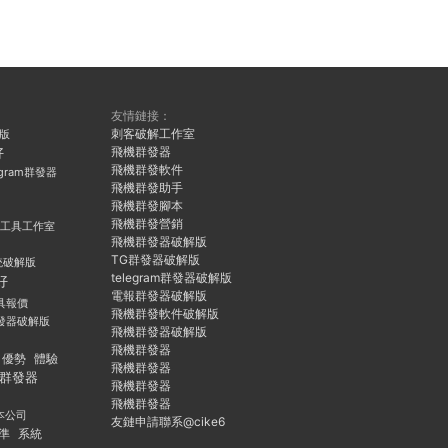
友情鏈接：
刺客破解工作室
久版
飛機群發器
好
飛機群發軟件
egram群發器
飛機群發助手
飛機群發腳本
飛機群發營銷
群發工具工作室
飛機群發器破解版
TG群發器破解版
統破解版
telegram群發器破解版
好
電報群發器破解版
具報價
飛機群發軟件破解版
發器破解版
飛機群發器破解版
飛機群發器
優勢
體驗
飛機群發器
群發器
飛機群發器
飛機群發器
本公司
友鏈申請聯系@cike6
準
系統