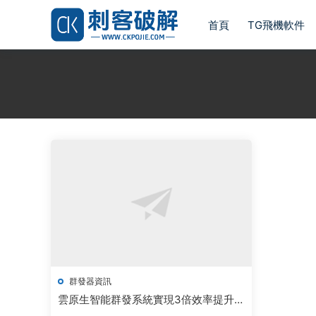
首頁
TG飛機軟件
群發器資訊
雲原生智能群發系統實現3倍效率提升，
Telegram拉人軟件定制突破自動化瓶頸