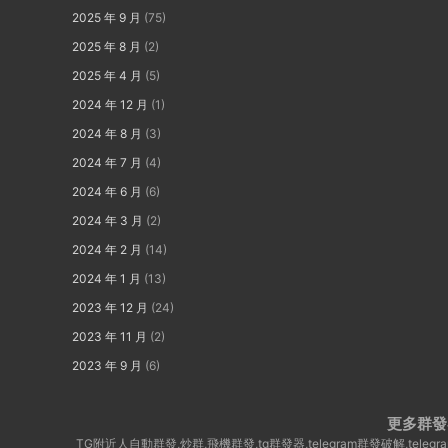
2025 年 9 月
(75)
2025 年 8 月
(2)
2025 年 4 月
(5)
2024 年 12 月
(1)
2024 年 8 月
(3)
2024 年 7 月
(4)
2024 年 6 月
(6)
2024 年 3 月
(2)
2024 年 2 月
(14)
2024 年 1 月
(13)
2023 年 12 月
(24)
2023 年 11 月
(2)
2023 年 9 月
(6)
更多群發
TG附近人自動群發,炒群,飛機群發,tg群發器,telegram群發破解,te