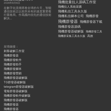
飛機批量拉人源碼工作室
2026年8月6日
飛機拉人系統采購
在數字化浪潮席卷全球的今天，智能
飛機私信工具永久版
通信技術正以前所未有的速度重塑着
行業格局。作爲國内領先的通信技術
飛機私信腳本公司
飛機群發
解決...
飛機群發器
飛機群發器下載
飛機群發器源碼
飛機群發器破解版
飛機群發工具
飛機群采集工具永久版
高效
友情鏈接：
刺客破解工作室
飛機群發器
飛機群發軟件
飛機群發助手
飛機群發腳本
飛機群發營銷
飛機群發器破解版
TG群發器破解版
telegram群發器破解版
電報群發器破解版
飛機群發軟件破解版
飛機群發器破解版
飛機群發器
飛機群發器