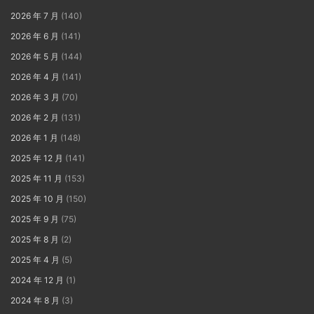
2026 年 7 月
(140)
2026 年 6 月
(141)
2026 年 5 月
(144)
2026 年 4 月
(141)
2026 年 3 月
(70)
2026 年 2 月
(131)
2026 年 1 月
(148)
2025 年 12 月
(141)
2025 年 11 月
(153)
2025 年 10 月
(150)
2025 年 9 月
(75)
2025 年 8 月
(2)
2025 年 4 月
(5)
2024 年 12 月
(1)
2024 年 8 月
(3)