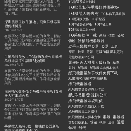
随着數字化轉型浪潮的深入推進，即
TG協議系統破解版
時通訊領域的創新應用持續湧現，爲
TG批量私信手機軟件哪家好
行業帶來了蓬勃發展的新動能。近
TG機器人哪裏有
期，圍...
TG私信工具報價
TG群發器
TG網頁版價格
深圳雲原生軟件落地，飛機群發器重
TG群發器破解版
TG群發工具
塑傳播鏈路
TG群采集工具公司
2026年8月7日
TG采集軟件下載
産品
優勢
價值
在數字化浪潮奔湧向前的今天，智能
工具與前沿技術的深度融合正爲各行
餘貓飛機群發器
體驗
各業注入澎湃動能。作爲連接信息與
助手王飛機群發器
發器
工具
用戶...
應用
電報加群腳本定制
批量
電報
手動群發失效，TG監聽系統公司飛機
電報炒群腳本公司
群發器雲原生調度3秒觸達
電報附近人機器人破解版
精準
2026年8月7日
系統
紙飛機
紙飛機協議腳本價格
在數字化浪潮奔湧向前的今天，智能
紙飛機批量加群軟件免費下載
通信與自動化交互技術正以前所未有
紙飛機私信腳本無限制版
的速度重塑行業格局。作爲連接企業
與海...
紙飛機群發器
紙飛機群發器源碼工作室
海外拓客效率低？飛機群發器與TG機
紙飛機群發源碼公司
器人打出組合拳
2026年8月7日
紙飛機群發系統報價
在數字化浪潮席卷全球的當下，智能
紙飛機群采集機器人下載
營銷工具正以前所未有的速度重塑企
紙飛機采集工具價格
業出海格局。作爲連接全球用戶的關
群發
群發器
紙飛機附近人腳本定制
鍵橋...
通過
群發器破解版
營銷
這個
軟件
手動拉人耗時3倍，飛機群發器新智
領域
飛機
能調度系統提速400%