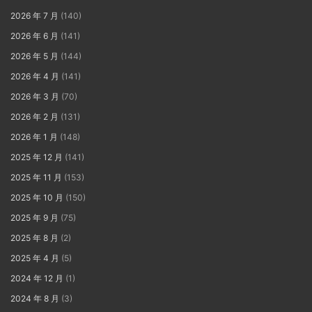
2026 年 7 月
(140)
2026 年 6 月
(141)
2026 年 5 月
(144)
2026 年 4 月
(141)
2026 年 3 月
(70)
2026 年 2 月
(131)
2026 年 1 月
(148)
2025 年 12 月
(141)
2025 年 11 月
(153)
2025 年 10 月
(150)
2025 年 9 月
(75)
2025 年 8 月
(2)
2025 年 4 月
(5)
2024 年 12 月
(1)
2024 年 8 月
(3)