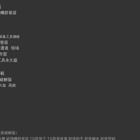
載
飛機群發器
采集工具價格
發器
通過
領域
作室
工具永久版
下載
破解版
久版
高效
最新破解版）
群發免費,紙飛機群發器,TG群發王,TG群發推廣,群發助手,群發腳本,群發營銷,