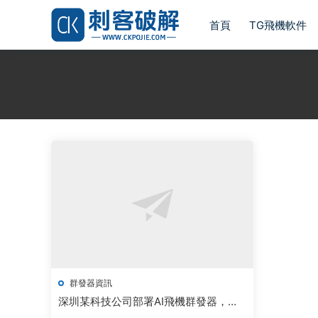
首頁
TG飛機軟件
群發器資訊
深圳某科技公司部署AI飛機群發器，日
均處理10萬條批量私信