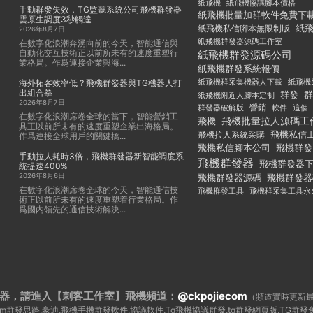
紙飛機
紙飛機協議腳本價格
手動群發失效，TG監聽系統公司飛機群發器
紙飛機批量加群軟件免費下
雲原生調度3秒觸達
紙
紙飛機私信腳本無限制版
2026年8月7日
紙飛機群發器源碼工作室
在數字化浪潮奔湧向前的今天，智能通信與
自動化交互技術正以前所未有的速度重塑行
紙飛機群發源碼公司
業格局。作爲連接企業與海...
紙飛機群發系統報價
紙飛機群采集機器人下載
紙飛機
海外拓客效率低？飛機群發器與TG機器人打
出組合拳
群發
群
紙飛機附近人腳本定制
2026年8月7日
群發器破解版
營銷
這個
軟件
在數字化浪潮席卷全球的當下，智能營銷工
飛機批量拉人源碼工
飛機
具正以前所未有的速度重塑企業出海格局。
飛機私信
飛機拉人系統采購
作爲連接全球用戶的關鍵橋...
飛機私信腳本公司
飛機群發
手動拉人耗時3倍，飛機群發器新智能調度系
飛機群發器
飛機群發器
統提速400%
2026年8月6日
飛機群發器
飛機群發器源碼
在數字化浪潮席卷全球的今天，智能通信技
飛機群發工具
飛機群采集工具永
術正以前所未有的速度重塑着行業格局。作
爲國内領先的通信技術解決...
器，請進入【刺客工作室】
飛機頻道：
@ckpojiecom
（頻道實時更新
legram群發思路,豪迪,飛機手機群發軟件,協議軟件,Tg飛機協議群發,tg群發網頁版,TG