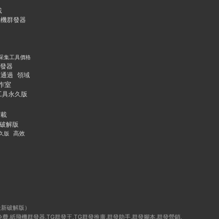
載
飛機群發器
采集工具價格
發器
通過
領域
作室
工具永久版
下載
破解版
久版
高效
最新破解版）
群發免費,紙飛機群發器,TG群發王,TG群發推廣,群發助手,群發腳本,群發營銷,