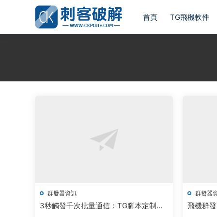
首頁
TG飛機軟件
群發器資訊
群發器
3秒觸發千次批量通信：TG腳本定制與
飛機群發
紙飛機采集工具實現智能調度新突破
效率飙升