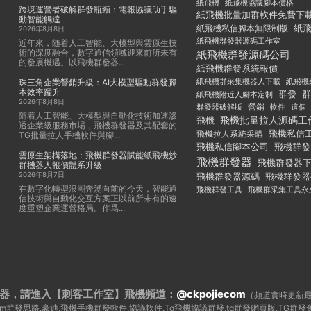
紙飛機
紙飛機協議腳本價格
跨境運營者破解群發瓶頸：電報協議助手驅
紙飛機批量加群軟件免費下
動智能觸達
紙
紙飛機私信腳本無限制版
2026年8月8日
紙飛機群發器源碼工作室
近年來，随着人工智能、大模型與雲原生技
術的深度融合，數字通信領域迎來前所未有
紙飛機群發源碼公司
的發展機遇。以飛機群發器...
紙飛機群發系統報價
紙飛機群采集機器人下載
紙飛機
珠三角企業營銷升級：AI大模型驅動群發腳
本效率躍升
群發
群
紙飛機附近人腳本定制
2026年8月8日
群發器破解版
營銷
這個
軟件
随着人工智能、大模型與自動化技術加速滲
飛機批量拉人源碼工
飛機
透企業級服務市場，飛機群發器及其配套的
飛機私信
飛機拉人系統采購
TG批量拉人手機軟件與腳...
飛機私信腳本公司
飛機群發
雲原生架構落地：飛機群發器賦能紙飛機炒
飛機群發器
飛機群發器
群機器人報價體系升級
2026年8月7日
飛機群發器
飛機群發器源碼
在數字化轉型浪潮奔湧向前的今天，智能通
飛機群發工具
飛機群采集工具永
信技術與自動化交互方案正以前所未有的速
度重塑企業運營格局。作爲...
器，請進入【刺客工作室】
飛機頻道：
@ckpojiecom
（頻道實時更新
legram群發思路,豪迪,飛機手機群發軟件,協議軟件,Tg飛機協議群發,tg群發網頁版,TG