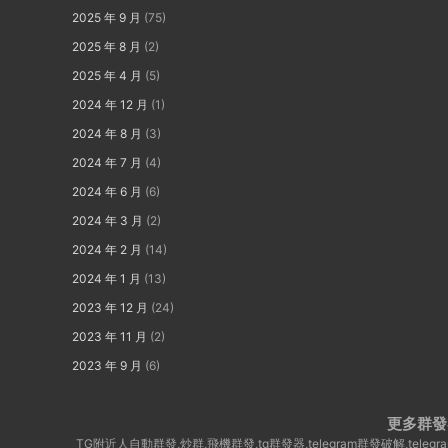
2025 年 9 月
(75)
2025 年 8 月
(2)
2025 年 4 月
(5)
2024 年 12 月
(1)
2024 年 8 月
(3)
2024 年 7 月
(4)
2024 年 6 月
(6)
2024 年 3 月
(2)
2024 年 2 月
(14)
2024 年 1 月
(13)
2023 年 12 月
(24)
2023 年 11 月
(2)
2023 年 9 月
(6)
更多群發
TG附近人自動群發,炒群,飛機群發,tg群發器,telegram群發破解,te