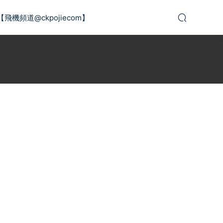
【飛機頻道@ckpojiecom】