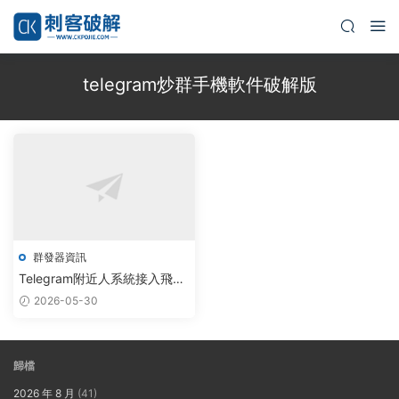
telegram炒群手機軟件破解版
群發器資訊
Telegram附近人系統接入飛機
群發器，AI大模型3秒完成萬級
2026-05-30
用戶智能調度
歸檔
2026 年 8 月
(41)