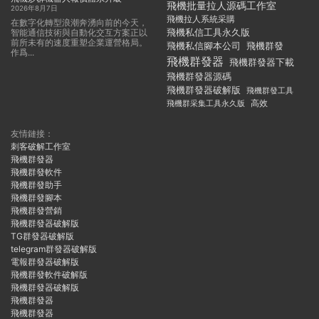
飛機批量拉人源碼工作室
2026年8月7日
飛機拉人系統采購
在數字化轉型浪潮奔湧向前的今天，
飛機私信工具永久版
智能通信技術與自動化交互方案正以
前所未有的速度重塑企業運營格局。
飛機私信腳本公司
飛機群發
作爲...
飛機群發器
飛機群發器下載
飛機群發器源碼
飛機群發器破解版
飛機群發工具
飛機群采集工具永久版
高效
友情鏈接：
刺客破解工作室
飛機群發器
飛機群發軟件
飛機群發助手
飛機群發腳本
飛機群發營銷
飛機群發器破解版
TG群發器破解版
telegram群發器破解版
電報群發器破解版
飛機群發軟件破解版
飛機群發器破解版
飛機群發器
飛機群發器