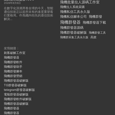
飛機批量拉人源碼工作室
2026年8月6日
飛機拉人系統采購
在數字化浪潮席卷全球的今天，智能
飛機私信工具永久版
通信技術正以前所未有的速度重塑着
行業格局。作爲國内領先的通信技術
飛機私信腳本公司
飛機群發
解決...
飛機群發器
飛機群發器下載
飛機群發器源碼
飛機群發器破解版
飛機群發工具
飛機群采集工具永久版
高效
友情鏈接：
刺客破解工作室
飛機群發器
飛機群發軟件
飛機群發助手
飛機群發腳本
飛機群發營銷
飛機群發器破解版
TG群發器破解版
telegram群發器破解版
電報群發器破解版
飛機群發軟件破解版
飛機群發器破解版
飛機群發器
飛機群發器