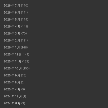
2026 年 7 月
(140)
2026 年 6 月
(141)
2026 年 5 月
(144)
2026 年 4 月
(141)
2026 年 3 月
(70)
2026 年 2 月
(131)
2026 年 1 月
(148)
2025 年 12 月
(141)
2025 年 11 月
(153)
2025 年 10 月
(150)
2025 年 9 月
(75)
2025 年 8 月
(2)
2025 年 4 月
(5)
2024 年 12 月
(1)
2024 年 8 月
(3)