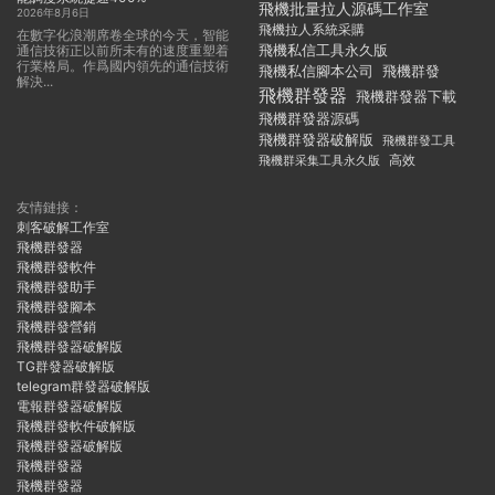
飛機批量拉人源碼工作室
2026年8月6日
飛機拉人系統采購
在數字化浪潮席卷全球的今天，智能
飛機私信工具永久版
通信技術正以前所未有的速度重塑着
行業格局。作爲國内領先的通信技術
飛機私信腳本公司
飛機群發
解決...
飛機群發器
飛機群發器下載
飛機群發器源碼
飛機群發器破解版
飛機群發工具
飛機群采集工具永久版
高效
友情鏈接：
刺客破解工作室
飛機群發器
飛機群發軟件
飛機群發助手
飛機群發腳本
飛機群發營銷
飛機群發器破解版
TG群發器破解版
telegram群發器破解版
電報群發器破解版
飛機群發軟件破解版
飛機群發器破解版
飛機群發器
飛機群發器