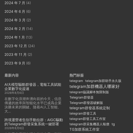
2024 年 7 月
(4)
2024 年 6 月
(6)
2024 年 3 月
(2)
2024 年 2 月
(14)
2024 年 1 月
(13)
2023 年 12 月
(24)
2023 年 11 月
(2)
2023 年 9 月
(6)
最新内容
熱門标簽
telegram
telegram加群助手永久版
AI大模型驅動群發器，電報工具賦能
telegram加群機器人哪家好
企業數字化提速
telegram協議腳本無限制版
2026年8月6日
Telegram群發器
在數字化浪潮奔湧向前的今天，信息
傳遞的效率與智能化水平已成爲企業
Telegram群發器破解版
決勝未來的關鍵。随着AI人工智能、
telegram群發器系統定制
大...
telegram群發工具
telegram群發工具工作室
跨境運營者告别手動拉群：AIGC驅動
的Telegram群發采集系統一鍵部署
telegram群采集機器人報價
tg
2026年8月6日
TG加群系統工作室