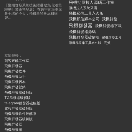
飛機批量拉人源碼工作室
【飛機群發系統技術躍遷 數智化引擎
飛機拉人系統采購
驅動行業蓬勃發展】 在數字化浪潮席
飛機私信工具永久版
卷全球的今天，飛機群發器及相關
智...
飛機私信腳本公司
飛機群發
飛機群發器
飛機群發器下載
飛機群發器源碼
飛機群發器破解版
飛機群發工具
飛機群采集工具永久版
高效
友情鏈接：
刺客破解工作室
飛機群發器
飛機群發軟件
飛機群發助手
飛機群發腳本
飛機群發營銷
飛機群發器破解版
TG群發器破解版
telegram群發器破解版
電報群發器破解版
飛機群發軟件破解版
飛機群發器破解版
飛機群發器
飛機群發器