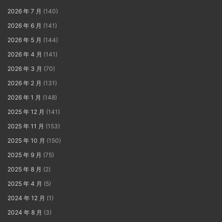
2026 年 7 月
(140)
2026 年 6 月
(141)
2026 年 5 月
(144)
2026 年 4 月
(141)
2026 年 3 月
(70)
2026 年 2 月
(131)
2026 年 1 月
(148)
2025 年 12 月
(141)
2025 年 11 月
(153)
2025 年 10 月
(150)
2025 年 9 月
(75)
2025 年 8 月
(2)
2025 年 4 月
(5)
2024 年 12 月
(1)
2024 年 8 月
(3)