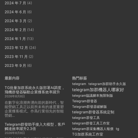
2024 年 7 月
(4)
2024 年 6 月
(6)
2024 年 3 月
(2)
2024 年 2 月
(14)
2024 年 1 月
(13)
2023 年 12 月
(24)
2023 年 11 月
(2)
2023 年 9 月
(6)
最新内容
熱門标簽
telegram
telegram加群助手永久版
TG批量加群系統永久版部署AI調度，
telegram加群機器人哪家好
飛機群發器驅動企業獲客效率躍升
telegram協議腳本無限制版
2026年8月8日
Telegram群發器
在數字化浪潮奔湧向前的新時代，智
能營銷工具正以前所未有的速度重塑
Telegram群發器破解版
企業獲客模式。作爲行業領先的智能
telegram群發器系統定制
營銷...
telegram群發工具
telegram群發工具工作室
Telegram群發助手接入大模型，客戶
觸達效率躍升2.3倍
telegram群采集機器人報價
tg
2026年8月8日
TG加群系統工作室