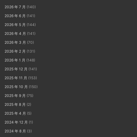
2026 年 7 月
(140)
2026 年 6 月
(141)
2026 年 5 月
(144)
2026 年 4 月
(141)
2026 年 3 月
(70)
2026 年 2 月
(131)
2026 年 1 月
(148)
2025 年 12 月
(141)
2025 年 11 月
(153)
2025 年 10 月
(150)
2025 年 9 月
(75)
2025 年 8 月
(2)
2025 年 4 月
(5)
2024 年 12 月
(1)
2024 年 8 月
(3)