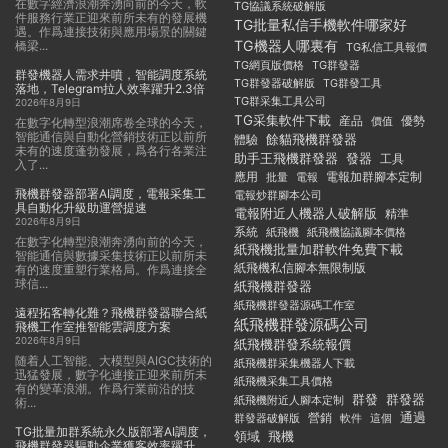
在數字經濟浪潮奔湧向前的今天，軟
TG協議系統破解版
件服務行業正迎來前所未有的發展機
TG批量私信手機軟件哪家好
遇。作爲連接技術與應用場景的關鍵
TG機器人哪裏有
橋梁...
TG私信工具報價
TG群發器
TG網頁版價格
群發機器人需求井噴，智能調度系統
TG群發器破解版
TG群發工具
落地，Telegram拉人效率躍升2.3倍
TG群采集工具公司
2026年8月9日
TG采集軟件下載
産品
優勢
價值
在數字化轉型浪潮席卷全球的今天，
智能通信與自動化營銷技術正以前所
餘貓飛機群發器
體驗
未有的速度蓬勃發展，爲各行各業注
助手王飛機群發器
發器
工具
入了...
應用
電報加群腳本定制
批量
電報
飛機群發器部署AI調度，電報采集工
電報炒群腳本公司
具自動化升級助運營提速
電報附近人機器人破解版
精準
2026年8月9日
系統
紙飛機
紙飛機協議腳本價格
在數字化轉型浪潮奔湧向前的今天，
紙飛機批量加群軟件免費下載
智能通信與數據采集技術正以前所未
紙飛機私信腳本無限制版
有的速度重塑行業格局。作爲連接全
球信...
紙飛機群發器
紙飛機群發器源碼工作室
遠程拓客轉化難？飛機群發器聯合紙
紙飛機群發源碼公司
飛機工作室推智能雲調度方案
2026年8月9日
紙飛機群發系統報價
随着人工智能、大模型與AIGC技術的
紙飛機群采集機器人下載
迅猛發展，數字化連接正迎來前所未
紙飛機采集工具價格
有的變革浪潮。作爲行業前沿的技
群發
群發器
紙飛機附近人腳本定制
術...
通過
群發器破解版
營銷
這個
軟件
TG批量加群系統永久版部署AI調度，
領域
飛機
飛機群發器驅動企業獲客效率躍升