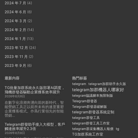
2024 年 7 月
(4)
2024 年 6 月
(6)
2024 年 3 月
(2)
2024 年 2 月
(14)
2024 年 1 月
(13)
2023 年 12 月
(24)
2023 年 11 月
(2)
2023 年 9 月
(6)
最新内容
熱門标簽
telegram
telegram加群助手永久版
TG批量加群系統永久版部署AI調度，
telegram加群機器人哪家好
飛機群發器驅動企業獲客效率躍升
telegram協議腳本無限制版
2026年8月8日
Telegram群發器
在數字化浪潮奔湧向前的新時代，智
能營銷工具正以前所未有的速度重塑
Telegram群發器破解版
企業獲客模式。作爲行業領先的智能
telegram群發器系統定制
營銷...
telegram群發工具
telegram群發工具工作室
Telegram群發助手接入大模型，客戶
觸達效率躍升2.3倍
telegram群采集機器人報價
tg
2026年8月8日
TG加群系統工作室