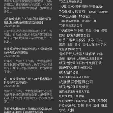
随着全球數字化轉型持續提速，智能
TG協議系統破解版
營銷工具正迎來蓬勃發展期。作爲連
TG批量私信手機軟件哪家好
接企業與海量用戶的橋梁，飛機群發
TG機器人哪裏有
器及...
TG私信工具報價
TG群發器
TG網頁版價格
3倍轉化率提升：智能調度驅動紙飛
TG群發器破解版
TG群發工具
機批量采集系統重塑營銷鏈路
TG群采集工具公司
2026年8月8日
TG采集軟件下載
産品
優勢
價值
在數字經濟浪潮奔湧向前的今天，智
能化、自動化的軟件解決方案正以前
餘貓飛機群發器
體驗
所未有的速度重塑企業運營格局。作
助手王飛機群發器
發器
工具
爲數...
應用
電報加群腳本定制
批量
電報
跨境運營者破解群發瓶頸：電報協議
電報炒群腳本公司
助手驅動智能觸達
電報附近人機器人破解版
精準
2026年8月8日
系統
紙飛機
紙飛機協議腳本價格
近年來，随着人工智能、大模型與雲
紙飛機批量加群軟件免費下載
原生技術的深度融合，數字通信領域
紙飛機私信腳本無限制版
迎來前所未有的發展機遇。以飛機群
發器...
紙飛機群發器
紙飛機群發器源碼工作室
珠三角企業營銷升級：AI大模型驅動
紙飛機群發源碼公司
群發腳本效率躍升
2026年8月8日
紙飛機群發系統報價
随着人工智能、大模型與自動化技術
紙飛機群采集機器人下載
加速滲透企業級服務市場，飛機群發
紙飛機采集工具價格
器及其配套的TG批量拉人手機軟件與
群發
群發器
紙飛機附近人腳本定制
腳...
通過
群發器破解版
營銷
這個
軟件
雲原生架構落地：飛機群發器賦能紙
領域
飛機
飛機炒群機器人報價體系升級