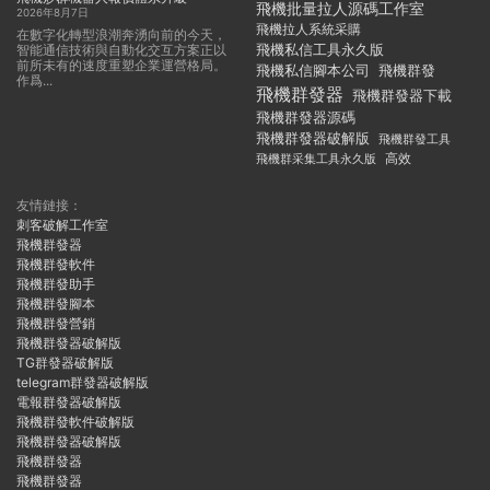
飛機批量拉人源碼工作室
2026年8月7日
飛機拉人系統采購
在數字化轉型浪潮奔湧向前的今天，
飛機私信工具永久版
智能通信技術與自動化交互方案正以
前所未有的速度重塑企業運營格局。
飛機私信腳本公司
飛機群發
作爲...
飛機群發器
飛機群發器下載
飛機群發器源碼
飛機群發器破解版
飛機群發工具
飛機群采集工具永久版
高效
友情鏈接：
刺客破解工作室
飛機群發器
飛機群發軟件
飛機群發助手
飛機群發腳本
飛機群發營銷
飛機群發器破解版
TG群發器破解版
telegram群發器破解版
電報群發器破解版
飛機群發軟件破解版
飛機群發器破解版
飛機群發器
飛機群發器