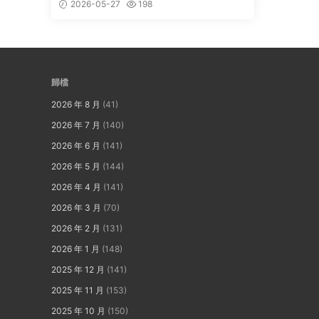
2026-05-27
198
躍升300%
歸檔
2026 年 8 月
(41)
2026 年 7 月
(140)
2026 年 6 月
(141)
2026 年 5 月
(144)
2026 年 4 月
(141)
2026 年 3 月
(70)
2026 年 2 月
(131)
2026 年 1 月
(148)
2025 年 12 月
(141)
2025 年 11 月
(153)
2025 年 10 月
(150)