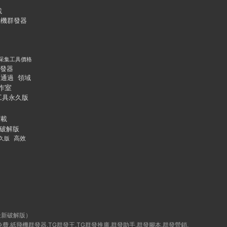
載
飛機群發器
采集工具價格
發器
通過
領域
作室
工具永久版
下載
破解版
久版
高效
最新破解版）
群發免費,紙飛機群發器,TG群發王,TG群發推廣,群發助手,群發腳本,群發營銷,