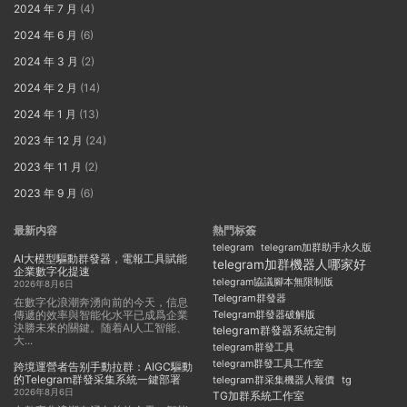
2024 年 7 月
(4)
2024 年 6 月
(6)
2024 年 3 月
(2)
2024 年 2 月
(14)
2024 年 1 月
(13)
2023 年 12 月
(24)
2023 年 11 月
(2)
2023 年 9 月
(6)
最新内容
熱門标簽
telegram
telegram加群助手永久版
AI大模型驅動群發器，電報工具賦能
telegram加群機器人哪家好
企業數字化提速
telegram協議腳本無限制版
2026年8月6日
Telegram群發器
在數字化浪潮奔湧向前的今天，信息
傳遞的效率與智能化水平已成爲企業
Telegram群發器破解版
決勝未來的關鍵。随着AI人工智能、
telegram群發器系統定制
大...
telegram群發工具
telegram群發工具工作室
跨境運營者告别手動拉群：AIGC驅動
的Telegram群發采集系統一鍵部署
telegram群采集機器人報價
tg
2026年8月6日
TG加群系統工作室