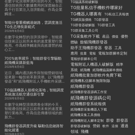
在數字化浪潮奔湧向前的今天，智能
TG協議系統破解版
通信技術與大數據應用的深度融合正
TG批量私信手機軟件哪家好
爲千行百業注入澎湃動能。作爲企業
TG機器人哪裏有
觸達...
TG私信工具報價
TG群發器
TG網頁版價格
智能分發重構觸達鏈路，雲調度激活
TG群發器破解版
TG群發工具
TG生态增長新範式
TG群采集工具公司
2026年8月6日
TG采集軟件下載
産品
優勢
價值
在數字化轉型的澎湃浪潮中，智能通
信技術正以前所未有的速度重塑行業
餘貓飛機群發器
體驗
格局。作爲精準觸達與高效運營的核
助手王飛機群發器
發器
工具
心工...
應用
電報加群腳本定制
批量
電報
700%效率躍升：智能群發引擎驅動
電報炒群腳本公司
紙飛機采購新藍海
電報附近人機器人破解版
精準
2026年8月6日
系統
紙飛機
紙飛機協議腳本價格
近日，國内通訊軟件與智能營銷領域
紙飛機批量加群軟件免費下載
迎來新一輪技術革新浪潮。以“飛機群
紙飛機私信腳本無限制版
發器”和“紙飛機附近人手機軟件采購...
紙飛機群發器
TG協議機器人規模化落地，智能調度
紙飛機群發器源碼工作室
系統激活航空通信新引擎
紙飛機群發源碼公司
2026年8月6日
紙飛機群發系統報價
在數字化轉型浪潮席卷全球的今天，
智能通信技術正以前所未有的速度重
紙飛機群采集機器人下載
塑行業格局。作爲信息傳播領域的創
紙飛機采集工具價格
新力...
群發
群發器
紙飛機附近人腳本定制
飛機群發器調度升級 驅動信息鏈路智
通過
群發器破解版
營銷
這個
軟件
能化躍遷
領域
飛機
2026年8月5日