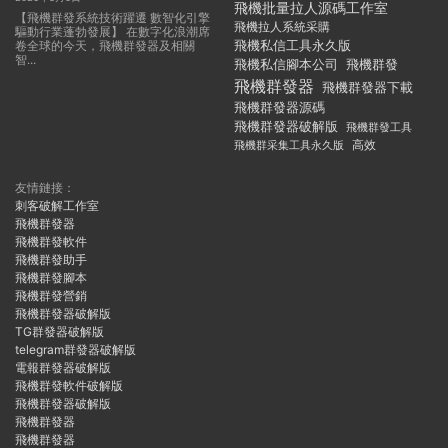
飛機批量拉人源碼工作室
【飛機群發系統技術躍遷 數智化引擎
飛機拉人系統采購
驅動行業蓬勃發展】 在數字化浪潮席
飛機私信工具永久版
卷全球的今天，飛機群發器及相關
智...
飛機私信腳本公司
飛機群發
飛機群發器
飛機群發器下載
飛機群發器源碼
飛機群發器破解版
飛機群發工具
飛機群采集工具永久版
高效
友情鏈接：
刺客破解工作室
飛機群發器
飛機群發軟件
飛機群發助手
飛機群發腳本
飛機群發營銷
飛機群發器破解版
TG群發器破解版
telegram群發器破解版
電報群發器破解版
飛機群發軟件破解版
飛機群發器破解版
飛機群發器
飛機群發器