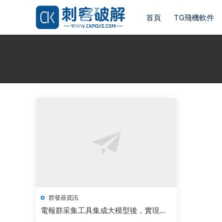
首頁
TG飛機軟件
群發器資訊
電報群采集工具集成大模型後，實現營
銷效率翻倍提升