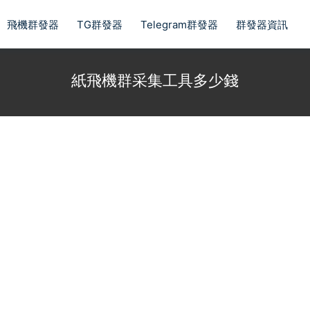
飛機群發器
TG群發器
Telegram群發器
群發器資訊
紙飛機群采集工具多少錢