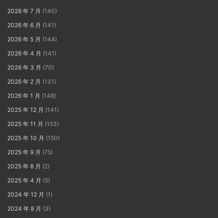
2026 年 7 月
(140)
2026 年 6 月
(141)
2026 年 5 月
(144)
2026 年 4 月
(141)
2026 年 3 月
(70)
2026 年 2 月
(131)
2026 年 1 月
(148)
2025 年 12 月
(141)
2025 年 11 月
(153)
2025 年 10 月
(150)
2025 年 9 月
(75)
2025 年 8 月
(2)
2025 年 4 月
(5)
2024 年 12 月
(1)
2024 年 8 月
(3)