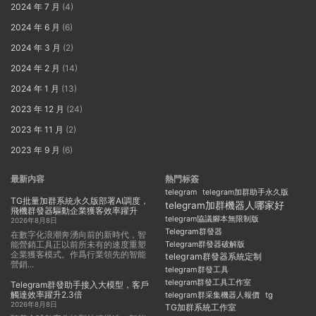
2024 年 7 月
(4)
2024 年 6 月
(6)
2024 年 3 月
(2)
2024 年 2 月
(14)
2024 年 1 月
(13)
2023 年 12 月
(24)
2023 年 11 月
(2)
2023 年 9 月
(6)
最新内容
熱門标簽
telegram
telegram加群助手永久版
TG批量加群系統永久版部署AI調度，
telegram加群機器人哪家好
飛機群發器驅動企業獲客效率躍升
telegram協議腳本無限制版
2026年8月8日
Telegram群發器
在數字化浪潮奔湧向前的新時代，智
能營銷工具正以前所未有的速度重塑
Telegram群發器破解版
企業獲客模式。作爲行業領先的智能
telegram群發器系統定制
營銷...
telegram群發工具
telegram群發工具工作室
Telegram群發助手接入大模型，客戶
觸達效率躍升2.3倍
telegram群采集機器人報價
tg
2026年8月8日
TG加群系統工作室