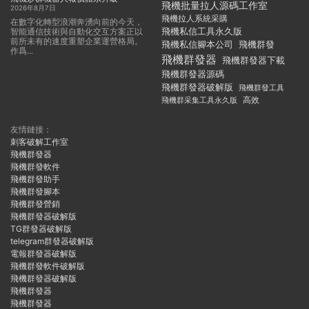
飛機批量拉人源碼工作室
2026年8月7日
飛機拉人系統采購
在數字化轉型浪潮奔湧向前的今天，
飛機私信工具永久版
智能通信技術與自動化交互方案正以
前所未有的速度重塑企業運營格局。
飛機私信腳本公司
飛機群發
作爲...
飛機群發器
飛機群發器下載
飛機群發器源碼
飛機群發器破解版
飛機群發工具
飛機群采集工具永久版
高效
友情鏈接：
刺客破解工作室
飛機群發器
飛機群發軟件
飛機群發助手
飛機群發腳本
飛機群發營銷
飛機群發器破解版
TG群發器破解版
telegram群發器破解版
電報群發器破解版
飛機群發軟件破解版
飛機群發器破解版
飛機群發器
飛機群發器