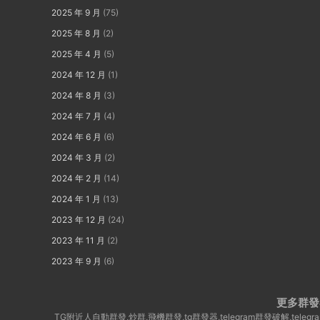
2025 年 9 月
(75)
2025 年 8 月
(2)
2025 年 4 月
(5)
2024 年 12 月
(1)
2024 年 8 月
(3)
2024 年 7 月
(4)
2024 年 6 月
(6)
2024 年 3 月
(2)
2024 年 2 月
(14)
2024 年 1 月
(13)
2023 年 12 月
(24)
2023 年 11 月
(2)
2023 年 9 月
(6)
更多群發
TG附近人自動群發,炒群,飛機群發,tg群發器,telegram群發破解,te