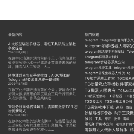
最新内容
熱門标簽
telegram
telegram加群助手永
AI大模型驅動群發器，電報工具賦能企業數
telegram加群機器人哪家
字化提速
Tel
telegram協議腳本無限制版
2026年8月6日
Telegram群發器破解版
在數字化浪潮奔湧向前的今天，信息傳遞的
telegram群發器系統定制
效率與智能化水平已成爲企業決勝未來的關
鍵。随着AI人工智能、大...
telegram群發工具
telegram
telegram群采集機器人報價
tg
跨境運營者告别手動拉群：AIGC驅動的
TG加群系統工作室
TG協議系
Telegram群發采集系統一鍵部署
TG批量私信手機軟件哪家
2026年8月6日
在數字化浪潮奔湧向前的今天，智能通信技
TG機器人哪裏有
TG私信工
術與大數據應用的深度融合正爲千行百業注
TG群發器
TG群
TG網頁版價格
入澎湃動能。作爲企業觸達...
TG群發工具
TG群采集工具公司
智能分發重構觸達鏈路，雲調度激活TG生态
TG采集軟件下載
産品
價值
增長新範式
餘貓飛機群發器
助手王飛機
2026年8月6日
發器
工具
應用
批量
電報
在數字化轉型的澎湃浪潮中，智能通信技術
電報加群腳本定制
電報炒群腳
正以前所未有的速度重塑行業格局。作爲精
準觸達與高效運營的核心工...
電報附近人機器人破解版
精