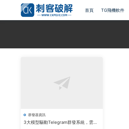
首頁
TG飛機軟件
群發器資訊
3大模型驅動Telegram群發系統，雲原
生架構提升80%自動化效率