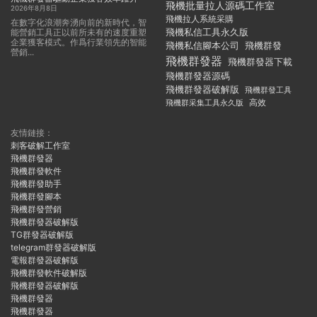
飛機批量拉人源碼工作室
2026年8月8日
飛機拉人系統采購
在數字化浪潮奔湧向前的新時代，智
飛機私信工具永久版
能營銷工具正以前所未有的速度重塑
企業獲客模式。作爲行業領先的智能
飛機私信腳本公司
飛機群發
營銷...
飛機群發器
飛機群發器下載
飛機群發器源碼
飛機群發器破解版
飛機群發工具
飛機群采集工具永久版
高效
友情鏈接：
刺客破解工作室
飛機群發器
飛機群發軟件
飛機群發助手
飛機群發腳本
飛機群發營銷
飛機群發器破解版
TG群發器破解版
telegram群發器破解版
電報群發器破解版
飛機群發軟件破解版
飛機群發器破解版
飛機群發器
飛機群發器