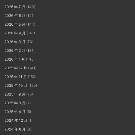
2026 年 7 月
(140)
2026 年 6 月
(141)
2026 年 5 月
(144)
2026 年 4 月
(141)
2026 年 3 月
(70)
2026 年 2 月
(131)
2026 年 1 月
(148)
2025 年 12 月
(141)
2025 年 11 月
(153)
2025 年 10 月
(150)
2025 年 9 月
(75)
2025 年 8 月
(2)
2025 年 4 月
(5)
2024 年 12 月
(1)
2024 年 8 月
(3)