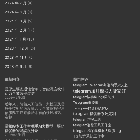
2024 年 7 月
(4)
2024 年 6 月
(6)
2024 年 3 月
(2)
2024 年 2 月
(14)
2024 年 1 月
(13)
2023 年 12 月
(24)
2023 年 11 月
(2)
2023 年 9 月
(6)
最新内容
熱門标簽
telegram
telegram加群助手永久版
雲原生驅動通信變革，智能調度軟件
telegram加群機器人哪家好
助力企業效率倍增
telegram協議腳本無限制版
2026年8月9日
Telegram群發器
近年來，随着人工智能、大模型及雲
原生技術的深度融合，企業級數字通
Telegram群發器破解版
信服務正迎來前所未有的發展機遇。
telegram群發器系統定制
在數...
telegram群發工具
telegram群發工具工作室
電報腳本工作室攜手AI大模型，驅動
群發器智能調度升級
telegram群采集機器人報價
tg
2026年8月9日
TG加群系統工作室