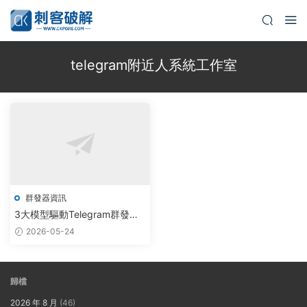
telegram附近人系統工作室
群發器資訊
3大模型驅動Telegram群發系
統，雲原生架構提升80%自動
2026-05-24
化效率
歸檔
2026 年 8 月
(46)