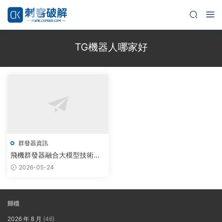
TG機器人哪家好
群發器資訊
飛機群發器融合大模型技術，
實現TG機器人群發效率提升
2026-05-24
300%
歸檔
2026 年 8 月
(46)