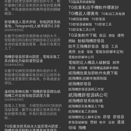
在數字經濟浪潮奔湧向前的今天，軟
TG協議系統破解版
件服務行業正迎來前所未有的發展機
TG批量私信手機軟件哪家好
遇。作爲連接技術與應用場景的關鍵
TG機器人哪裏有
橋梁...
TG私信工具報價
TG群發器
TG網頁版價格
群發機器人需求井噴，智能調度系統
TG群發器破解版
TG群發工具
落地，Telegram拉人效率躍升2.3倍
TG群采集工具公司
2026年8月9日
TG采集軟件下載
産品
優勢
價值
在數字化轉型浪潮席卷全球的今天，
智能通信與自動化營銷技術正以前所
餘貓飛機群發器
體驗
未有的速度蓬勃發展，爲各行各業注
助手王飛機群發器
發器
工具
入了...
應用
電報加群腳本定制
批量
電報
飛機群發器部署AI調度，電報采集工
電報炒群腳本公司
具自動化升級助運營提速
電報附近人機器人破解版
精準
2026年8月9日
系統
紙飛機
紙飛機協議腳本價格
在數字化轉型浪潮奔湧向前的今天，
紙飛機批量加群軟件免費下載
智能通信與數據采集技術正以前所未
紙飛機私信腳本無限制版
有的速度重塑行業格局。作爲連接全
球信...
紙飛機群發器
紙飛機群發器源碼工作室
遠程拓客轉化難？飛機群發器聯合紙
紙飛機群發源碼公司
飛機工作室推智能雲調度方案
2026年8月9日
紙飛機群發系統報價
随着人工智能、大模型與AIGC技術的
紙飛機群采集機器人下載
迅猛發展，數字化連接正迎來前所未
紙飛機采集工具價格
有的變革浪潮。作爲行業前沿的技
群發
群發器
紙飛機附近人腳本定制
術...
通過
群發器破解版
營銷
這個
軟件
TG批量加群系統永久版部署AI調度，
領域
飛機
飛機群發器驅動企業獲客效率躍升