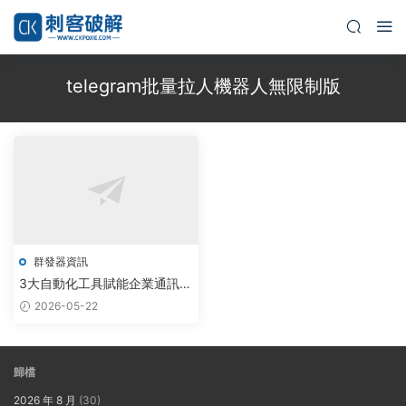
telegram批量拉人機器人無限制版
群發器資訊
3大自動化工具賦能企業通訊，
實現客戶轉化率翻倍增長
2026-05-22
歸檔
2026 年 8 月
(30)