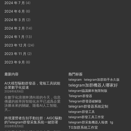
2024 年 7 月
(4)
2024 年 6 月
(6)
2024 年 3 月
(2)
2024 年 2 月
(14)
2024 年 1 月
(13)
2023 年 12 月
(24)
2023 年 11 月
(2)
2023 年 9 月
(6)
最新内容
熱門标簽
telegram
telegram加群助手永久版
AI大模型驅動群發器，電報工具賦能
telegram加群機器人哪家好
企業數字化提速
telegram協議腳本無限制版
2026年8月6日
Telegram群發器
在數字化浪潮奔湧向前的今天，信息
傳遞的效率與智能化水平已成爲企業
Telegram群發器破解版
決勝未來的關鍵。随着AI人工智能、
telegram群發器系統定制
大...
telegram群發工具
telegram群發工具工作室
跨境運營者告别手動拉群：AIGC驅動
的Telegram群發采集系統一鍵部署
telegram群采集機器人報價
tg
2026年8月6日
TG加群系統工作室