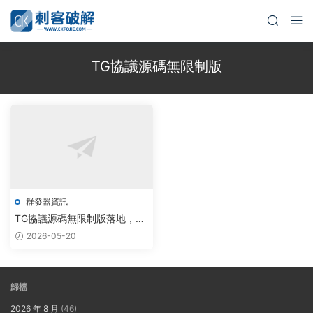
TG協議源碼無限制版
群發器資訊
TG協議源碼無限制版落地，飛
機群發器工作室完成批量采集
2026-05-20
系統部署
歸檔
2026 年 8 月
(46)