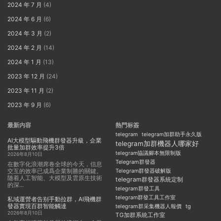
2024 年 7 月
(4)
2024 年 6 月
(6)
2024 年 3 月
(2)
2024 年 2 月
(14)
2024 年 1 月
(13)
2023 年 12 月
(24)
2023 年 11 月
(2)
2023 年 9 月
(6)
最新内容
熱門标簽
telegram
telegram加群助手永久版
AI大模型驅動飛機群發器升級，企業
telegram加群機器人哪家好
批量加群效率提升3倍
telegram協議腳本無限制版
2026年8月10日
Telegram群發器
在數字化浪潮席卷全球的今天，信息
交互的效率已成爲企業制勝的關鍵。
Telegram群發器破解版
随着人工智能、大模型及雲原生技術
telegram群發器系統定制
的深...
telegram群發工具
telegram群發工具工作室
私域運營者告别手動拉群，AI飛機群
發器實現百群智能觸達
telegram群采集機器人報價
tg
2026年8月10日
TG加群系統工作室