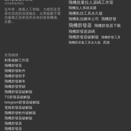
飛機批量拉人源碼工作室
2026年8月9日
飛機拉人系統采購
近年來，随着人工智能、大模型及雲
飛機私信工具永久版
原生技術的深度融合，企業級數字通
信服務正迎來前所未有的發展機遇。
飛機私信腳本公司
飛機群發
在數...
飛機群發器
飛機群發器下載
飛機群發器源碼
飛機群發器破解版
飛機群發工具
飛機群采集工具永久版
高效
友情鏈接：
刺客破解工作室
飛機群發器
飛機群發軟件
飛機群發助手
飛機群發腳本
飛機群發營銷
飛機群發器破解版
TG群發器破解版
telegram群發器破解版
電報群發器破解版
飛機群發軟件破解版
飛機群發器破解版
飛機群發器
飛機群發器