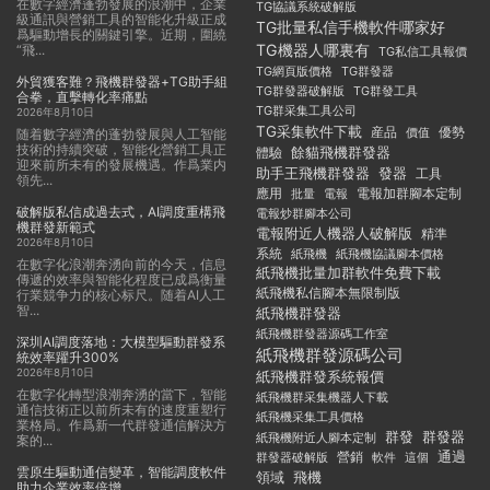
在數字經濟蓬勃發展的浪潮中，企業
TG協議系統破解版
級通訊與營銷工具的智能化升級正成
TG批量私信手機軟件哪家好
爲驅動增長的關鍵引擎。近期，圍繞
TG機器人哪裏有
“飛...
TG私信工具報價
TG群發器
TG網頁版價格
外貿獲客難？飛機群發器+TG助手組
TG群發器破解版
TG群發工具
合拳，直擊轉化率痛點
TG群采集工具公司
2026年8月10日
TG采集軟件下載
産品
優勢
價值
随着數字經濟的蓬勃發展與人工智能
技術的持續突破，智能化營銷工具正
餘貓飛機群發器
體驗
迎來前所未有的發展機遇。作爲業内
助手王飛機群發器
發器
工具
領先...
應用
電報加群腳本定制
批量
電報
破解版私信成過去式，AI調度重構飛
電報炒群腳本公司
機群發新範式
電報附近人機器人破解版
精準
2026年8月10日
系統
紙飛機
紙飛機協議腳本價格
在數字化浪潮奔湧向前的今天，信息
紙飛機批量加群軟件免費下載
傳遞的效率與智能化程度已成爲衡量
紙飛機私信腳本無限制版
行業競争力的核心标尺。随着AI人工
智...
紙飛機群發器
紙飛機群發器源碼工作室
深圳AI調度落地：大模型驅動群發系
紙飛機群發源碼公司
統效率躍升300%
2026年8月10日
紙飛機群發系統報價
在數字化轉型浪潮奔湧的當下，智能
紙飛機群采集機器人下載
通信技術正以前所未有的速度重塑行
紙飛機采集工具價格
業格局。作爲新一代群發通信解決方
群發
群發器
紙飛機附近人腳本定制
案的...
通過
群發器破解版
營銷
這個
軟件
雲原生驅動通信變革，智能調度軟件
領域
飛機
助力企業效率倍增