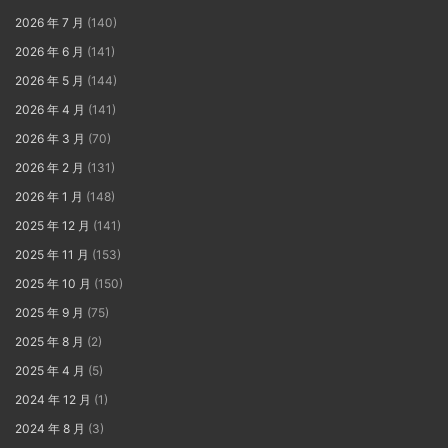
2026 年 7 月
(140)
2026 年 6 月
(141)
2026 年 5 月
(144)
2026 年 4 月
(141)
2026 年 3 月
(70)
2026 年 2 月
(131)
2026 年 1 月
(148)
2025 年 12 月
(141)
2025 年 11 月
(153)
2025 年 10 月
(150)
2025 年 9 月
(75)
2025 年 8 月
(2)
2025 年 4 月
(5)
2024 年 12 月
(1)
2024 年 8 月
(3)