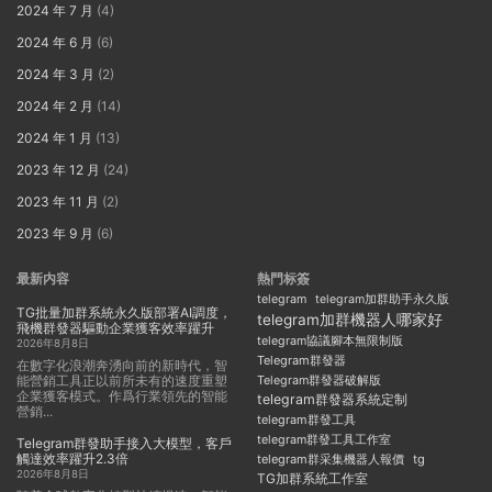
2024 年 7 月
(4)
2024 年 6 月
(6)
2024 年 3 月
(2)
2024 年 2 月
(14)
2024 年 1 月
(13)
2023 年 12 月
(24)
2023 年 11 月
(2)
2023 年 9 月
(6)
最新内容
熱門标簽
telegram
telegram加群助手永久版
TG批量加群系統永久版部署AI調度，
telegram加群機器人哪家好
飛機群發器驅動企業獲客效率躍升
telegram協議腳本無限制版
2026年8月8日
Telegram群發器
在數字化浪潮奔湧向前的新時代，智
能營銷工具正以前所未有的速度重塑
Telegram群發器破解版
企業獲客模式。作爲行業領先的智能
telegram群發器系統定制
營銷...
telegram群發工具
telegram群發工具工作室
Telegram群發助手接入大模型，客戶
觸達效率躍升2.3倍
telegram群采集機器人報價
tg
2026年8月8日
TG加群系統工作室