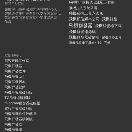
飛機批量拉人源碼工作室
2026年8月7日
飛機拉人系統采購
在數字化轉型浪潮奔湧向前的今天，
飛機私信工具永久版
智能通信技術與自動化交互方案正以
前所未有的速度重塑企業運營格局。
飛機私信腳本公司
飛機群發
作爲...
飛機群發器
飛機群發器下載
飛機群發器源碼
飛機群發器破解版
飛機群發工具
飛機群采集工具永久版
高效
友情鏈接：
刺客破解工作室
飛機群發器
飛機群發軟件
飛機群發助手
飛機群發腳本
飛機群發營銷
飛機群發器破解版
TG群發器破解版
telegram群發器破解版
電報群發器破解版
飛機群發軟件破解版
飛機群發器破解版
飛機群發器
飛機群發器