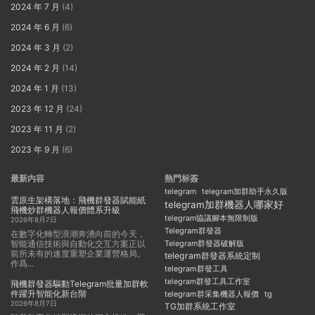
2024 年 7 月
(4)
2024 年 6 月
(6)
2024 年 3 月
(2)
2024 年 2 月
(14)
2024 年 1 月
(13)
2023 年 12 月
(24)
2023 年 11 月
(2)
2023 年 9 月
(6)
最新内容
熱門标簽
telegram
telegram加群助手永久版
雲原生架構落地：飛機群發器賦能紙
telegram加群機器人哪家好
飛機炒群機器人報價體系升級
telegram協議腳本無限制版
2026年8月7日
Telegram群發器
在數字化轉型浪潮奔湧向前的今天，
智能通信技術與自動化交互方案正以
Telegram群發器破解版
前所未有的速度重塑企業運營格局。
telegram群發器系統定制
作爲...
telegram群發工具
telegram群發工具工作室
飛機群發器驅動Telegram批量加群軟
件躍升智能化新台階
telegram群采集機器人報價
tg
2026年8月7日
TG加群系統工作室